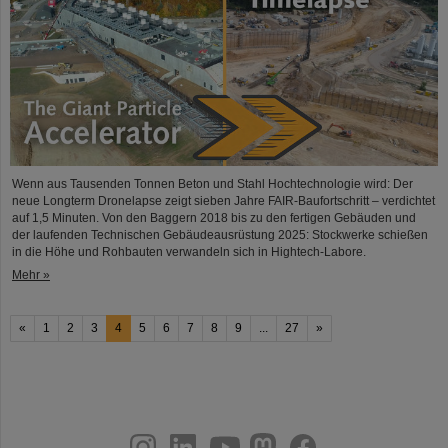
Wenn aus Tausenden Tonnen Beton und Stahl Hochtechnologie wird: Der
neue Longterm Dronelapse zeigt sieben Jahre FAIR-Baufortschritt – verdichtet
auf 1,5 Minuten. Von den Baggern 2018 bis zu den fertigen Gebäuden und
der laufenden Technischen Gebäudeausrüstung 2025: Stockwerke schießen
in die Höhe und Rohbauten verwandeln sich in Hightech-Labore.​
Mehr »
«
1
2
3
4
5
6
7
8
9
...
27
»
instagram
linkedin
youtube
helmholtz.social
facebook