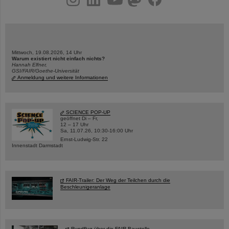
Mittwoch, 19.08.2026, 14 Uhr
Warum existiert nicht einfach nichts?
Hannah Elfner,
GSI/FAIR/Goethe-Universität
Anmeldung und weitere Informationen
SCIENCE POP-UP
geöffnet Di – Fr,
12 – 17 Uhr
Sa, 11.07.26, 10:30-16:00 Uhr
Ernst-Ludwig-Str. 22
Innenstadt Darmstadt
FAIR-Trailer: Der Weg der Teilchen durch die
Beschleunigeranlage
Rundflug über die FAIR-Baustelle