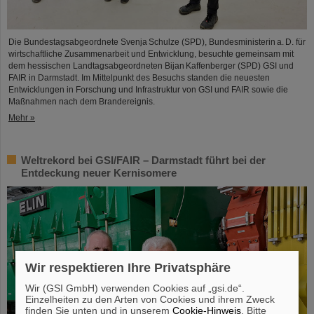
Die Bundestagsabgeordnete Svenja Schulze (SPD), Bundesministerin a. D. für
wirtschaftliche Zusammenarbeit und Entwicklung, besuchte gemeinsam mit
dem hessischen Landtagsabgeordneten Bijan Kaffenberger (SPD) GSI und
FAIR in Darmstadt. Im Mittelpunkt des Besuchs standen die neuesten
Entwicklungen in Forschung und Infrastruktur von GSI und FAIR sowie die
Maßnahmen nach dem Brandereignis.
Mehr »
Weltrekord bei GSI/FAIR – Darmstadt führt bei der
Entdeckung neuer Kernisomere
Wir respektieren Ihre Privatsphäre
Wir (GSI GmbH) verwenden Cookies auf „gsi.de“.
Einzelheiten zu den Arten von Cookies und ihrem Zweck
finden Sie unten und in unserem
Cookie-Hinweis
. Bitte