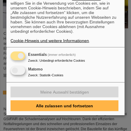
willigen Sie in die Verwendung von Cookies ein, wie in
unserem Cookie-Hinweis beschrieben, indem Sie auf
„Alle zulassen und fortsetzen“ klicken, um die
bestmögliche Nutzererfahrung auf unseren Webseiten zu
haben. Sie können auch Ihre bevorzugten Einstellungen
vornehmen oder Cookies ablehnen (mit Ausnahme
unbedingt erforderlicher Cookies).
Chemische Elemente, neue Isotope, kleinste Teilchen – das GSI
Helmholtzzentrum für Schwerionenforschung in Darmstadt ist bekannt für
Cookie-Hinweis und weitere Informationen
.
seine Entdeckungen, unter anderem von insgesamt sechs superschweren
Elementen. Nun gibt es einen neuen Weltrekord zu vermelden: Das
Forschungszentrum, an dem gerade die internationale Beschleunigeranlage
Essentials
(immer erforderlich)
FAIR errichtet wird, führt die Weltrangliste der Entdeckung von Kernisomeren
Zweck
:
Unbedingt erforderliche Cookies
an. Die Statistik hat Professor Michael Thoennessen von der Michigan State
University,…
Matomo
Mehr »
Zweck
:
Statistik-Cookies
Meine Auswahl bestätigen
Nach Großbrand laufen die Schadensanalysen bei
GSI/FAIR
Alle zulassen und fortsetzen
Nach dem Großbrand auf dem Campus des GSI Helmholtzzentrums für
Schwerionenforschung in Darmstadt am frühen Donnerstagmorgen laufen bei
GSI/FAIR die Schadensanalysen auf Hochtouren. Dank der effizienten
Notfallregelungen und des schnellen und professionellen Einsatzes der
Feuerwehren ist der Brand inzwischen gelöscht. Die Baustelle für das künftige