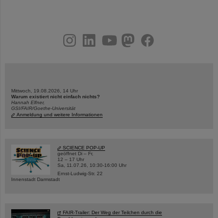
instagram
linkedin
youtube
helmholtz.social
facebook
Mittwoch, 19.08.2026, 14 Uhr
Warum existiert nicht einfach nichts?
Hannah Elfner,
GSI/FAIR/Goethe-Universität
Anmeldung und weitere Informationen
SCIENCE POP-UP
geöffnet Di – Fr,
12 – 17 Uhr
Sa, 11.07.26, 10:30-16:00 Uhr
Ernst-Ludwig-Str. 22
Innenstadt Darmstadt
FAIR-Trailer: Der Weg der Teilchen durch die