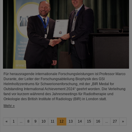
Für herausragende internationale Forschungsleistungen ist Professor Marco
Durante, der Leiter der Forschungsabteilung Biophysik des GSI
Helmholtzzentrums für Schwerionenforschung, mit der „BIR Medal for
Outstanding International Achievement 2024“ geehrt worden. Die Verleihung
fand vor kurzem während des Jahresmeetings für Radiotherapie und
Onkologie des British Institute of Radiology (BIR) in London statt.
Mehr »
«
1
...
8
9
10
11
12
13
14
15
16
...
27
»