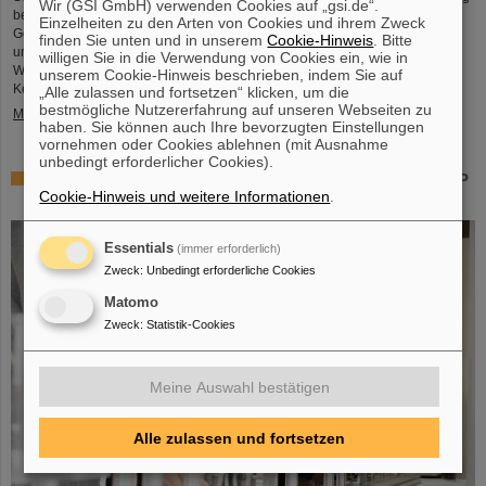
Wir (GSI GmbH) verwenden Cookies auf „gsi.de“.
bezeichnet. Auch Professor Thomas Nilsson, der Wissenschaftliche
Einzelheiten zu den Arten von Cookies und ihrem Zweck
Geschäftsführer von GSI und FAIR, nahm an dem Treffen teil und
finden Sie unten und in unserem
Cookie-Hinweis
. Bitte
unterzeichnete gemeinsam mit zahlreichen Vertreter*innen aus Politk,
willigen Sie in die Verwendung von Cookies ein, wie in
Wirtschaft und Wissenschaft ein Memorandum of Understanding (MoU) zur
unserem Cookie-Hinweis beschrieben, indem Sie auf
Kernfusion.
„Alle zulassen und fortsetzen“ klicken, um die
bestmögliche Nutzererfahrung auf unseren Webseiten zu
Mehr »
haben. Sie können auch Ihre bevorzugten Einstellungen
vornehmen oder Cookies ablehnen (mit Ausnahme
unbedingt erforderlicher Cookies).
Schaufenster in die Spitzenforschung: SCIENCE POP-UP
Cookie-Hinweis und weitere Informationen
.
von GSI/FAIR bringt Wissenschaft in die City
Essentials
(immer erforderlich)
Zweck
:
Unbedingt erforderliche Cookies
Matomo
Zweck
:
Statistik-Cookies
Meine Auswahl bestätigen
Alle zulassen und fortsetzen