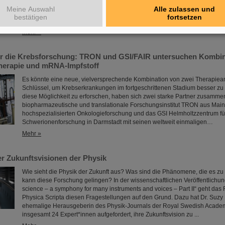
die Forschung und die Infrastruktur sowie insbesondere über das Berufsa
Meine Auswahl
Alle zulassen und
FAIR. Die Mädchen nutzten den Girls’Day, um einen Einblick in die vielfälti
bestätigen
fortsetzen
einer internationalen Forschungseinrichtung…
Mehr »
r die Krebsforschung: TRON und GSI/FAIR untersuchen Kombin
herapie und mRNA-Impfstoff
Es könnte eine neue, vielversprechende Kombination von zwei Therapiea
Schlüssel, um Krebserkrankungen im fortgeschrittenen Stadium besser z
diese Möglichkeit zu erforschen, haben sich zwei starke Partner zusamm
biopharmazeutische und translationale Forschungsinstitut TRON aus Mainz
hochspezialisierten Onkologieforschung und das GSI Helmholtzzentrum fü
Schwerionenforschung in Darmstadt mit seinen weltweit einmaligen…
Mehr »
der Zukunftsvisionen der Physik
Wie sieht die Physik der Zukunft aus? Was sind die Phänomene, die es zu
kann diese Forschung gelingen? In der wissenschaftlichen Veröffentlichu
science – a symphony for many instruments and voices – Part II“ geht da
Physica Scripta diesen Fragestellungen auf den Grund. Dazu hat Dr. Suzy 
ehemalige Herausgeberin des Physik-Journals der Royal Swedish Academ
insgesamt 24 Expert*innen aufgefordert, ihre Zukunftsvision zu ...