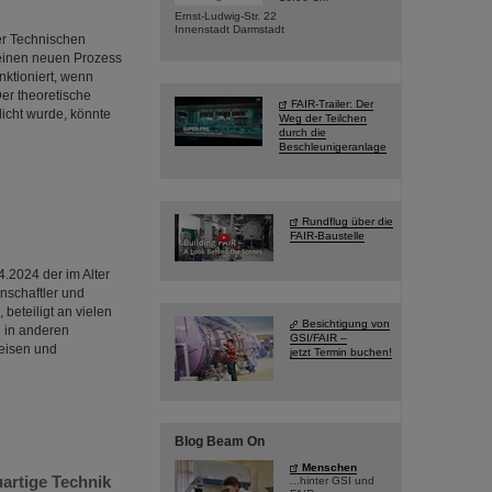
Ernst-Ludwig-Str. 22
Innenstadt Darmstadt
er Technischen
 einen neuen Prozess
nktioniert, wenn
Der theoretische
FAIR-Trailer: Der
tlicht wurde, könnte
Weg der Teilchen
durch die
Beschleunigeranlage
Rundflug über die
FAIR-Baustelle
4.2024 der im Alter
nschaftler und
beteiligt an vielen
Besichtigung von
 in anderen
GSI/FAIR –
reisen und
jetzt Termin buchen!
Blog Beam On
Menschen
artige Technik
...hinter GSI und