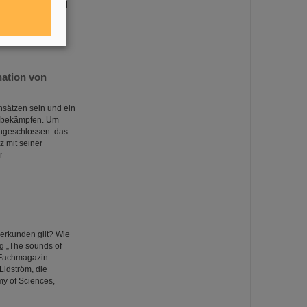
ngebot bei GSI und
gen Tätigkeiten in
ation von
nsätzen sein und ein
u bekämpfen. Um
engeschlossen: das
 mit seiner
r
 erkunden gilt? Wie
ng „The sounds of
s Fachmagazin
Lidström, die
y of Sciences,