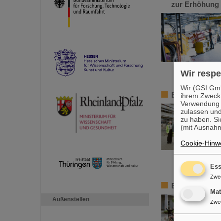
zur Erhöhung d
Wir respe
Wir (GSI Gmb
BMBF-Staatsse
ihrem Zweck
Verwendung v
zulassen und
zu haben. Si
(mit Ausnahm
Cookie-Hinwe
Ess
Zwe
Erneut großer
Ma
Außenstellen
Zwe