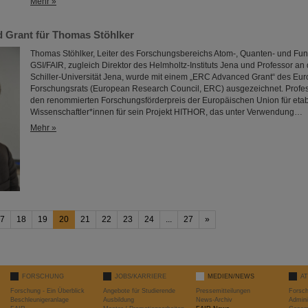
Mehr »
 Grant für Thomas Stöhlker
Thomas Stöhlker, Leiter des Forschungsbereichs Atom-, Quanten- und Fu
GSI/FAIR, zugleich Direktor des Helmholtz-Instituts Jena und Professor an 
Schiller-Universität Jena, wurde mit einem „ERC Advanced Grant“ des Eu
Forschungsrats (European Research Council, ERC) ausgezeichnet. Profess
den renommierten Forschungsförderpreis der Europäischen Union für etab
Wissenschaftler*innen für sein Projekt HITHOR, das unter Verwendung…
Mehr »
7
18
19
20
21
22
23
24
...
27
»
FORSCHUNG
JOBS/KARRIERE
MEDIEN/NEWS
A
Forschung - Ein Überblick
Angebote für Studierende
Pressemitteilungen
Forsc
Beschleunigeranlage
Ausbildung
News-Archiv
Admini