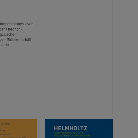
ndamentalphysik von
der Friedrich-
ropäischen
or Stöhlker erhält
lierte
T WORK
hung
stration