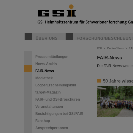
ÜBER UNS
FORSCHUNG/BESCHLEUN
GSI
>
Medien/News
>
FA
Pressemitteilungen
FAIR-News
News-Archiv
Die FAIR-News werden 
FAIR-News
Mediathek
50 Jahre wiss
Logos/Erscheinungsbild
target-Magazin
FAIR- und GSI-Broschüren
Veranstaltungen
Besichtigungen bei GSI/FAIR
Fanshop
Ansprechpersonen