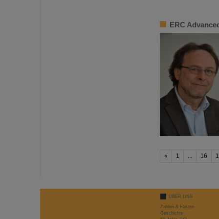
ERC Advanced
«
1
...
16
1
ÜBER UNS
Zahlen & Fakten
Geschichte