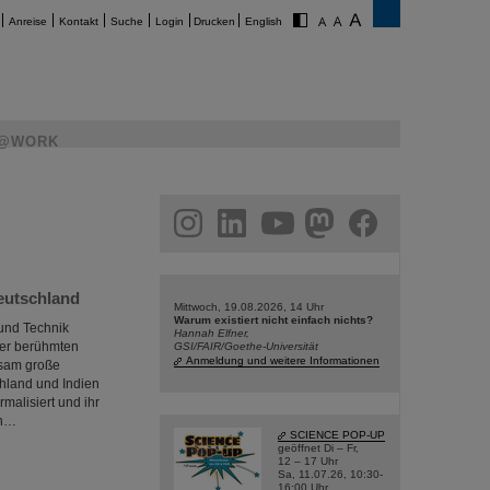
Anreise
Kontakt
Suche
Login
Drucken
English
@WORK
am
linkedin
youtube
helmholtz.social
facebook
eutschland
Mittwoch, 19.08.2026, 14 Uhr
Warum existiert nicht einfach nichts?
 und Technik
Hannah Elfner,
der berühmten
GSI/FAIR/Goethe-Universität
Anmeldung und weitere Informationen
nsam große
hland und Indien
alisiert und ihr
en…
SCIENCE POP-UP
geöffnet Di – Fr,
12 – 17 Uhr
Sa, 11.07.26, 10:30-
16:00 Uhr