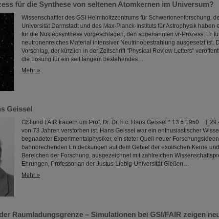
zess für die Synthese von seltenen Atomkernen im Universum?
Wissenschaftler des GSI Helmholtzzentrums für Schwerionenforschung, d
Universität Darmstadt und des Max-Planck-Instituts für Astrophysik haben
für die Nukleosynthese vorgeschlagen, den sogenannten νr-Prozess. Er fu
neutronenreiches Material intensiver Neutrinobestrahlung ausgesetzt ist. 
Vorschlag, der kürzlich in der Zeitschrift "Physical Review Letters" veröffen
die Lösung für ein seit langem bestehendes…
Mehr »
s Geissel
GSI und FAIR trauern um Prof. Dr. Dr. h.c. Hans Geissel * 13.5.1950 † 29.
von 73 Jahren verstorben ist. Hans Geissel war ein enthusiastischer Wisse
begnadeter Experimentalphysiker, ein steter Quell neuer Forschungsideen, 
bahnbrechenden Entdeckungen auf dem Gebiet der exotischen Kerne und
Bereichen der Forschung, ausgezeichnet mit zahlreichen Wissenschaftsp
Ehrungen, Professor an der Justus-Liebig-Universität Gießen…
Mehr »
er Raumladungsgrenze – Simulationen bei GSI/FAIR zeigen neu