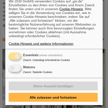
Wir (GSI GmbH) verwenden Cookies auf „gsi.de“.
bezeichnet. Auch Professor Thomas Nilsson, der Wissenschaftliche
Einzelheiten zu den Arten von Cookies und ihrem Zweck
Geschäftsführer von GSI und FAIR, nahm an dem Treffen teil und
finden Sie unten und in unserem
Cookie-Hinweis
. Bitte
unterzeichnete gemeinsam mit zahlreichen Vertreter*innen aus Politk,
willigen Sie in die Verwendung von Cookies ein, wie in
Wirtschaft und Wissenschaft ein Memorandum of Understanding (MoU) zur
unserem Cookie-Hinweis beschrieben, indem Sie auf
Kernfusion.
„Alle zulassen und fortsetzen“ klicken, um die
bestmögliche Nutzererfahrung auf unseren Webseiten zu
Mehr »
haben. Sie können auch Ihre bevorzugten Einstellungen
vornehmen oder Cookies ablehnen (mit Ausnahme
unbedingt erforderlicher Cookies).
Schaufenster in die Spitzenforschung: SCIENCE POP-UP
Cookie-Hinweis und weitere Informationen
.
von GSI/FAIR bringt Wissenschaft in die City
Essentials
(immer erforderlich)
Zweck
:
Unbedingt erforderliche Cookies
Matomo
Zweck
:
Statistik-Cookies
Meine Auswahl bestätigen
Alle zulassen und fortsetzen