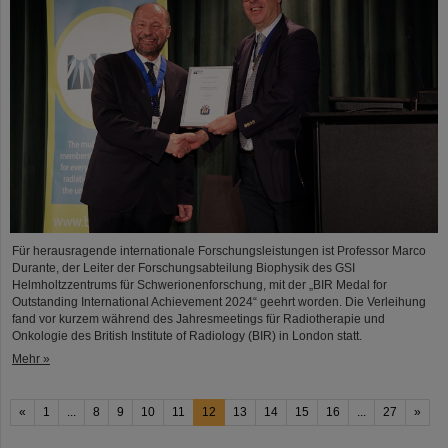
Für herausragende internationale Forschungsleistungen ist Professor Marco
Durante, der Leiter der Forschungsabteilung Biophysik des GSI
Helmholtzzentrums für Schwerionenforschung, mit der „BIR Medal for
Outstanding International Achievement 2024“ geehrt worden. Die Verleihung
fand vor kurzem während des Jahresmeetings für Radiotherapie und
Onkologie des British Institute of Radiology (BIR) in London statt.
Mehr »
«
1
...
8
9
10
11
12
13
14
15
16
...
27
»