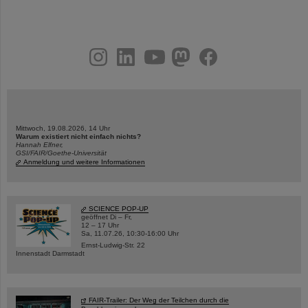
instagram
linkedin
youtube
helmholtz.social
facebook
Mittwoch, 19.08.2026, 14 Uhr
Warum existiert nicht einfach nichts?
Hannah Elfner,
GSI/FAIR/Goethe-Universität
Anmeldung und weitere Informationen
SCIENCE POP-UP
geöffnet Di – Fr,
12 – 17 Uhr
Sa, 11.07.26, 10:30-16:00 Uhr
Ernst-Ludwig-Str. 22
Innenstadt Darmstadt
FAIR-Trailer: Der Weg der Teilchen durch die