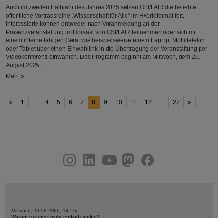
Auch im zweiten Halbjahr des Jahres 2025 setzen GSI/FAIR die beliebte
öffentliche Vortragsreihe „Wissenschaft für Alle“ im Hybridformat fort.
Interessierte können entweder nach Voranmeldung an der
Präsenzveranstaltung im Hörsaal von GSI/FAIR teilnehmen oder sich mit
einem internetfähigen Gerät wie beispielsweise einem Laptop, Mobiltelefon
oder Tablet über einen Einwahllink in die Übertragung der Veranstaltung per
Videokonferenz einwählen. Das Programm beginnt am Mittwoch, dem 20.
August 2025,…
Mehr »
«
1
...
4
5
6
7
8
9
10
11
12
...
27
»
instagram
linkedin
youtube
helmholtz.social
facebook
Mittwoch, 19.08.2026, 14 Uhr
Warum existiert nicht einfach nichts?