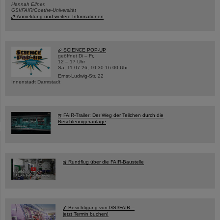
Hannah Elfner,
GSI/FAIR/Goethe-Universität
Anmeldung und weitere Informationen
SCIENCE POP-UP
geöffnet Di – Fr,
12 – 17 Uhr
Sa, 11.07.26, 10:30-16:00 Uhr
Ernst-Ludwig-Str. 22
Innenstadt Darmstadt
FAIR-Trailer: Der Weg der Teilchen durch die
Beschleunigeranlage
Rundflug über die FAIR-Baustelle
Besichtigung von GSI/FAIR –
jetzt Termin buchen!