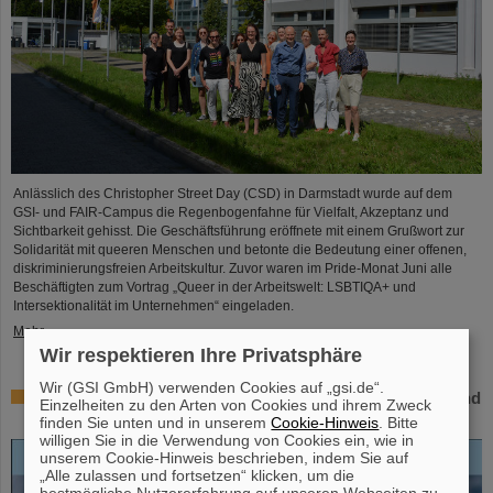
Anlässlich des Christopher Street Day (CSD) in Darmstadt wurde auf dem
GSI- und FAIR-Campus die Regenbogenfahne für Vielfalt, Akzeptanz und
Sichtbarkeit gehisst. Die Geschäftsführung eröffnete mit einem Grußwort zur
Solidarität mit queeren Menschen und betonte die Bedeutung einer offenen,
diskriminierungsfreien Arbeitskultur. Zuvor waren im Pride-Monat Juni alle
Beschäftigten zum Vortrag „Queer in der Arbeitswelt: LSBTIQA+ und
Intersektionalität im Unternehmen“ eingeladen.
Mehr »
Wir respektieren Ihre Privatsphäre
Wir (GSI GmbH) verwenden Cookies auf „gsi.de“.
Open-Access-Buch „Hans Joachim Specht – Scientist and
Einzelheiten zu den Arten von Cookies und ihrem Zweck
Visionary“ erschienen
finden Sie unten und in unserem
Cookie-Hinweis
. Bitte
willigen Sie in die Verwendung von Cookies ein, wie in
unserem Cookie-Hinweis beschrieben, indem Sie auf
„Alle zulassen und fortsetzen“ klicken, um die
bestmögliche Nutzererfahrung auf unseren Webseiten zu