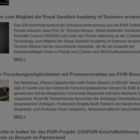
n zum Mitglied der Royal Swedish Academy of Sciences ernann
Das GSI Helmholtzzentrum für Schwerionenforschung und die FAIR GmbH
Freude bekannt, dass Prof. Dr. Thomas Nilsson, Stellvertretender Vorsitzen
Scientific Council FAIR/GSI und Leiter der Physik-Abteilung an der Chalmer
Technology, zum Mitglied der Royal Swedish Academy of Sciences ernan
Thomas Nilsson hat die renommierte Akademie, die für die Auswahl der
Nobelpreisträger*innen in Physik und Chemie und Wirtschaftswissenscha
Mehr »
 Forschungsmöglichkeiten mit Protonenstrahlen am FAIR-Besc
Der Workshop „Physics Opportunities with Proton Beams at SIS100“ fand k
statt. Er wurde von der Helmholtz Forschungsakademie Hessen für FAIR (
gemeinsam mit der Bergischen Universität Wuppertal und dem Netzwerk
organisiert. Rund 90 Teilnehmende besuchten die dreitägige Veranstaltun
eingeladenen Vorträgen. Professorin Birgitta Wolff, Rektorin der Bergische
Wuppertal, und Professor Paolo Giubellino, Wissenschaftlicher Geschäfts
Mehr »
itte in Indien für das FAIR-Projekt: GSI/FAIR-Geschäftsführung
nen zu Besuch im Partnerland