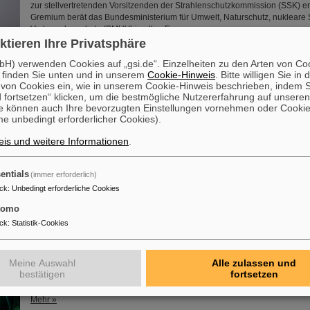
zur stellvertretenden Vorsitzenden der Strahlenschutzkommission (SSK) 
Gremium berät das Bundesministerium für Umwelt, Naturschutz, nukleare 
Verbraucherschutz (BMUV) in allen Fragen....
ktieren Ihre Privatsphäre
Mehr »
H) verwenden Cookies auf „gsi.de“. Einzelheiten zu den Arten von Co
 finden Sie unten und in unserem
Cookie-Hinweis
. Bitte willigen Sie in 
ahrestagung und Preisverleihung
on Cookies ein, wie in unserem Cookie-Hinweis beschrieben, indem Si
 fortsetzen“ klicken, um die bestmögliche Nutzererfahrung auf unsere
Die diesjährige Jahrestagung der „FAIR-GSI Exotic Nuclei Community (GE
e können auch Ihre bevorzugten Einstellungen vornehmen oder Cooki
Kurzem im Rahmen des „NUSTAR Annual Meeting“ bei GSI/FAIR statt. Ne
e unbedingt erforderlicher Cookies).
Festkolloquium und der Preisträgersitzung gab es Gelegenheit zu Gespräc
Mitgliedern und Freund*innen von GENCO. Den Festvortrag hielt Professo
is und weitere Informationen
.
(Univ. Jyväskylä, Finnland) zum Thema „Präzisionsexperimente mit gestop
Atomkernen“.
Mehr »
entials
(immer erforderlich)
ck
:
Unbedingt erforderliche Cookies
entherapie gegen Leber- und Lungenkrebs
tomo
ck
:
Statistik-Cookies
Vor 25 Jahren wurden die ersten Patient*innen mit Schwerionen behandel
Therapie lange auf Kopf und Becken beschränkt war, können heute auch 
Oberkörper, zum Beispiel in Lunge, Leber und Bauchspeicheldrüse, thera
sie durch die Atmung ständig in Bewegung sind. Einige Methoden sind sch
Meine Auswahl
Alle zulassen und
Routine, andere Entwicklungen des GSI Helmholtzzentrums für Schwerion
bestätigen
fortsetzen
neue Hoffnungen und Chancen für die Krebsbehandlung.
Mehr »