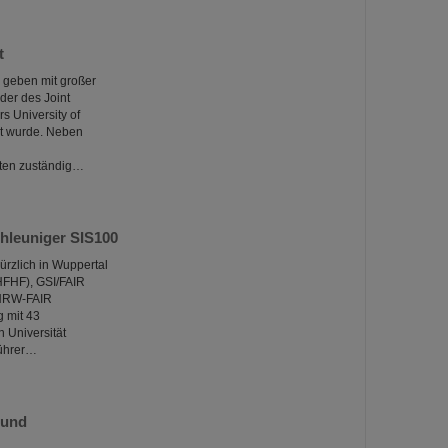
t
 geben mit großer
der des Joint
s University of
nt wurde. Neben
ften zuständig…
hleuniger SIS100
ürzlich in Wuppertal
HFHF), GSI/FAIR
 NRW-FAIR
g mit 43
n Universität
führer…
 und