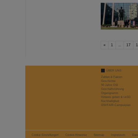
«
1
...
17
1
ÜBER UNS
Zahlen & Fakten
Geschichte
50 Jahre GSI
Geschäftsführung
Organigramm
Hinweis geben & LkSG
Nachhaltigkeit
GSI/FAIR-Campusplan
Cookie Einstellungen
Cookie-Hinweise
Sitemap
Impressum
Dat