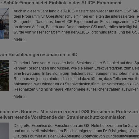
r Schüler*innen bietet Einblick in das ALICE-Experiment
Auch in diesem Jahr fand die ALICE-Masterclass wieder auf dem GSI/FAIR-
dem Programm für Oberstufenschüler*innen erhielten die interessierten 
Gelegenheit Daten aus dem ALICE-Experiment am Forschungszentrum C
an dessen Aufbau, Betrieb und Datenanalyse GSI maßgeblich beteiligt ist.
wurde von Wissenschaftler*innen der ALICE-Forschungsabteilung bei GSI/
Mehr »
von Beschleunigerresonanzen in 4D
Ob beim Hören von Musik oder beim Schieben einer Schaukel auf dem Spiel
kennen Resonanzen und wissen, wie sie einen Effekt verstärken, zum Beis
eine Bewegung. In kreisförmigen Teilchenbeschleunigern mit hoher Intens
Resonanzen jedoch hinderlich sein und dazu führen, dass Teilchen von ih
abkommen, was wiederum zu Strahlverlusten führt. Um vorhersagen zu kö
Resonanzen und nichtlineare Phänomene auf Teilchenstrahlen auswirke
Mehr »
ium des Bundes: Ministerin ernennt GSI-Forscherin Professori
stellvertretende Vorsitzende der Strahlenschutzkommission
Die große Expertise der Forschenden am GSI Helmholtzzentrum für Schw
und am derzeit entstehenden Beschleunigerzentrum FAIR ist gefragt. Aktuel
Claudia Fournier aus der GSI-Abteilung Biophysik von Bundesumweltminis