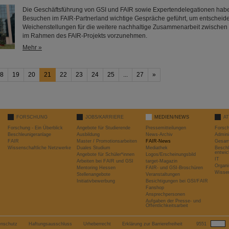
Die Geschäftsführung von GSI und FAIR sowie Expertendelegationen habe
Besuchen im FAIR-Partnerland wichtige Gespräche geführt, um entscheid
Weichenstellungen für die weitere nachhaltige Zusammenarbeit zwischen
im Rahmen des FAIR-Projekts vorzunehmen.
Mehr »
8
19
20
21
22
23
24
25
...
27
»
FORSCHUNG
JOBS/KARRIERE
MEDIEN/NEWS
A
Forschung - Ein Überblick
Angebote für Studierende
Pressemitteilungen
Forsc
Beschleunigeranlage
Ausbildung
News-Archiv
Admini
FAIR
Master / Promotionsarbeiten
FAIR-News
Gesamt
Wissenschaftliche Netzwerke
Duales Studium
Mediathek
Beschl
entwic
Angebote für Schüler*innen
Logos/Erscheinungsbild
IT
Arbeiten bei FAIR und GSI
target-Magazin
Organi
Mentoring Hessen
FAIR- und GSI-Broschüren
Wissen
Stellenangebote
Veranstaltungen
Initiativbewerbung
Besichtigungen bei GSI/FAIR
Fanshop
Ansprechpersonen
Aufgaben der Presse- und
Öffentlichkeitsarbeit
enschutz
Haftungsausschluss
Urheberrecht
Erklärung zur Barrierefreiheit
9551