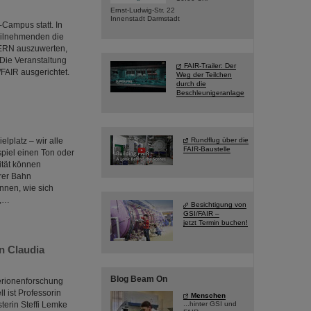
Ernst-Ludwig-Str. 22
Innenstadt Darmstadt
Campus statt. In
Teilnehmenden die
ERN auszuwerten,
 Die Veranstaltung
FAIR-Trailer: Der
FAIR ausgerichtet.
Weg der Teilchen
durch die
Beschleunigeranlage
platz – wir alle
Rundflug über die
FAIR-Baustelle
piel einen Ton oder
ität können
rer Bahn
nnen, wie sich
n,…
Besichtigung von
GSI/FAIR –
jetzt Termin buchen!
n Claudia
Blog Beam On
erionenforschung
l ist Professorin
Menschen
terin Steffi Lemke
...hinter GSI und