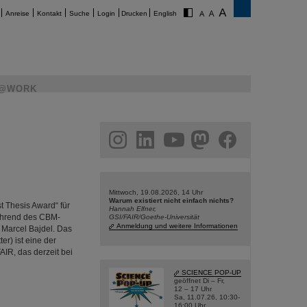
Anreise
Kontakt
Suche
Login
Drucken
English
@WORK
am
linkedin
youtube
helmholtz.social
facebook
Mittwoch, 19.08.2026, 14 Uhr
Warum existiert nicht einfach nichts?
 Thesis Award“ für
Hannah Elfner,
ährend des CBM-
GSI/FAIR/Goethe-Universität
Anmeldung und weitere Informationen
 Marcel Bajdel. Das
r) ist eine der
IR, das derzeit bei
SCIENCE POP-UP
geöffnet Di – Fr,
12 – 17 Uhr
Sa, 11.07.26, 10:30-
16:00 Uhr