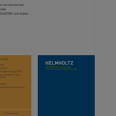
n vor kurzem bei
ende
 GSI/FAIR und Indien
T WORK
hung
stration
projektleitung FAIR
eunigerbetrieb und -
klung
sation
schaftliche Netzwerke
Seitenanfang