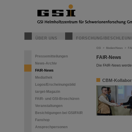
ÜBER UNS
FORSCHUNG/BESCHLEUN
GSI
>
Medien/News
>
FA
Pressemitteilungen
FAIR-News
News-Archiv
Die FAIR-News werden 
FAIR-News
Mediathek
CBM-Kollabora
Logos/Erscheinungsbild
target-Magazin
FAIR- und GSI-Broschüren
Veranstaltungen
Besichtigungen bei GSI/FAIR
Fanshop
Ansprechpersonen