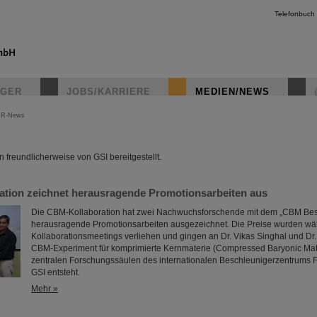
Telefonbuch
IGER
JOBS/KARRIERE
MEDIEN/NEWS
IR-News
instagr
freundlicherweise von GSI bereitgestellt.
tion zeichnet herausragende Promotionsarbeiten aus
Die CBM-Kollaboration hat zwei Nachwuchsforschende mit dem „CBM Best
herausragende Promotionsarbeiten ausgezeichnet. Die Preise wurden w
Kollaborationsmeetings verliehen und gingen an Dr. Vikas Singhal und Dr.
CBM-Experiment für komprimierte Kernmaterie (Compressed Baryonic Matte
zentralen Forschungssäulen des internationalen Beschleunigerzentrums FA
GSI entsteht.
Mehr »