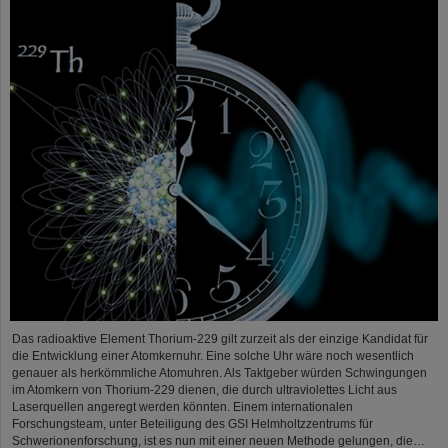
Das radioaktive Element Thorium-229 gilt zurzeit als der einzige Kandidat für
die Entwicklung einer Atomkernuhr. Eine solche Uhr wäre noch wesentlich
genauer als herkömmliche Atomuhren. Als Taktgeber würden Schwingungen
im Atomkern von Thorium-229 dienen, die durch ultraviolettes Licht aus
Laserquellen angeregt werden könnten. Einem internationalen
Forschungsteam, unter Beteiligung des GSI Helmholtzzentrums für
Schwerionenforschung, ist es nun mit einer neuen Methode gelungen, die…