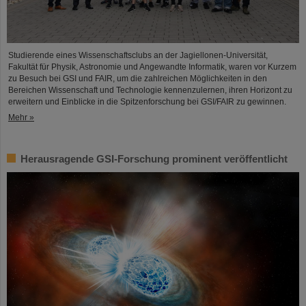
Studierende eines Wissenschaftsclubs an der Jagiellonen-Universität,
Fakultät für Physik, Astronomie und Angewandte Informatik, waren vor Kurzem
zu Besuch bei GSI und FAIR, um die zahlreichen Möglichkeiten in den
Bereichen Wissenschaft und Technologie kennenzulernen, ihren Horizont zu
erweitern und Einblicke in die Spitzenforschung bei GSI/FAIR zu gewinnen.
Mehr »
Herausragende GSI-Forschung prominent veröffentlicht