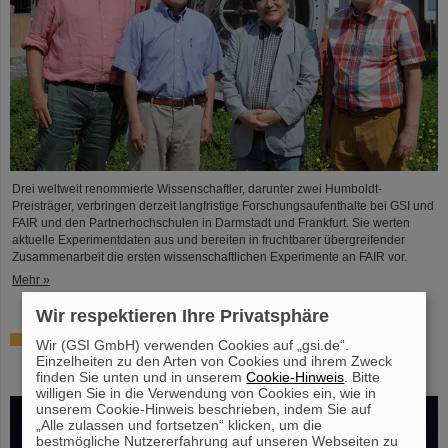
Drei weltweit renommierte Wissenschaftler, darunter zwei Humboldt-
Preisträger, verbringen derzeit langfristige Forschungsaufenthalte bei GSI und
FAIR und den Partnerhochschulen in Darmstadt und Frankfurt. Sie werten
aktuelle Experimentdaten aus und bereiten in fruchtbarer übergreifender
Zusammenarbeit die ersten wissenschaftlichen Experimente an FAIR vor.
Mehr »
Wir respektieren Ihre Privatsphäre
Hohe Auszeichnung für Professor Marco Durante:
Wir (GSI GmbH) verwenden Cookies auf „gsi.de“.
Kaplan-Preis für herausragende Leistungen in der
Einzelheiten zu den Arten von Cookies und ihrem Zweck
Strahlenforschung
finden Sie unten und in unserem
Cookie-Hinweis
. Bitte
willigen Sie in die Verwendung von Cookies ein, wie in
unserem Cookie-Hinweis beschrieben, indem Sie auf
„Alle zulassen und fortsetzen“ klicken, um die
bestmögliche Nutzererfahrung auf unseren Webseiten zu