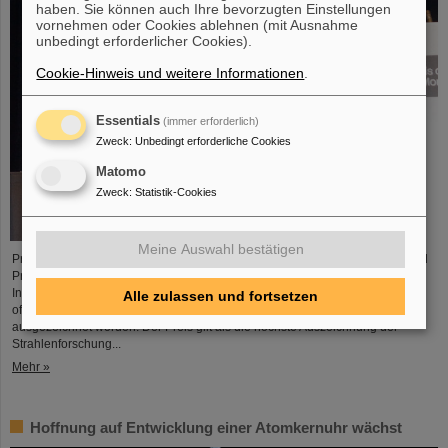
haben. Sie können auch Ihre bevorzugten Einstellungen
vornehmen oder Cookies ablehnen (mit Ausnahme
unbedingt erforderlicher Cookies).
Cookie-Hinweis und weitere Informationen
.
Essentials
(immer erforderlich)
Zweck
:
Unbedingt erforderliche Cookies
Matomo
Zweck
:
Statistik-Cookies
Meine Auswahl bestätigen
Professor Marco Durante, Leiter der GSI-Forschungsabteilung Biophysik und
Professor am Fachbereich Physik der TU Darmstadt, ist von der
Internationalen Gesellschaft zur Strahlenforschung (International Association
Alle zulassen und fortsetzen
of Radiation Research, IARR) mit dem renommierten Henry-Kaplan-Preis
ausgezeichnet worden. Der Preis gilt als die höchste Auszeichnung der
Strahlenforschung...
Mehr »
Hoffnung auf Entwicklung einer Atomkernuhr wächst