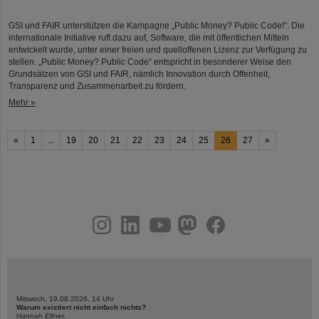
GSI und FAIR unterstützen die Kampagne „Public Money? Public Code!“. Die
internationale Initiative ruft dazu auf, Software, die mit öffentlichen Mitteln
entwickelt wurde, unter einer freien und quelloffenen Lizenz zur Verfügung zu
stellen. „Public Money? Public Code“ entspricht in besonderer Weise den
Grundsätzen von GSI und FAIR, nämlich Innovation durch Offenheit,
Transparenz und Zusammenarbeit zu fördern.
Mehr »
«
1
...
19
20
21
22
23
24
25
26
27
»
instagram
linkedin
youtube
helmholtz.social
facebook
Mittwoch, 19.08.2026, 14 Uhr
Warum existiert nicht einfach nichts?
Hannah Elfner,