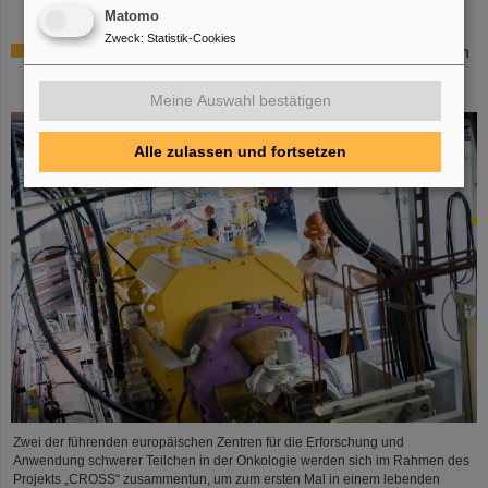
Matomo
Zweck
:
Statistik-Cookies
Italienisch-deutsche Wissenschaftskooperation: CNAO in
Pavia erhält Fördermittel von über 385.000 Euro für
gemeinsames Forschungsprojekt mit GSI in Darmstadt
Meine Auswahl bestätigen
Alle zulassen und fortsetzen
Zwei der führenden europäischen Zentren für die Erforschung und
Anwendung schwerer Teilchen in der Onkologie werden sich im Rahmen des
Projekts „CROSS“ zusammentun, um zum ersten Mal in einem lebenden