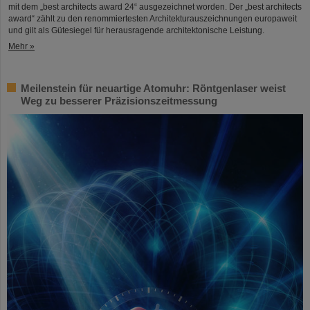
mit dem „best architects award 24“ ausgezeichnet worden. Der „best architects
award“ zählt zu den renommiertesten Architekturauszeichnungen europaweit
und gilt als Gütesiegel für herausragende architektonische Leistung.
Mehr »
Meilenstein für neuartige Atomuhr: Röntgenlaser weist
Weg zu besserer Präzisionszeitmessung