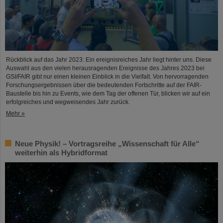
Rückblick auf das Jahr 2023: Ein ereignisreiches Jahr liegt hinter uns. Diese
Auswahl aus den vielen herausragenden Ereignisse des Jahres 2023 bei
GSI/FAIR gibt nur einen kleinen Einblick in die Vielfalt. Von hervorragenden
Forschungsergebnissen über die bedeutenden Fortschritte auf der FAIR-
Baustelle bis hin zu Events, wie dem Tag der offenen Tür, blicken wir auf ein
erfolgreiches und wegweisendes Jahr zurück.
Mehr »
Neue Physik! – Vortragsreihe „Wissenschaft für Alle“
weiterhin als Hybridformat