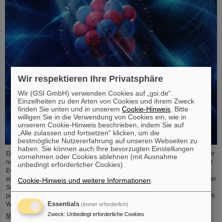
Wir respektieren Ihre Privatsphäre
Wir (GSI GmbH) verwenden Cookies auf „gsi.de“.
Einzelheiten zu den Arten von Cookies und ihrem Zweck
finden Sie unten und in unserem
Cookie-Hinweis
. Bitte
willigen Sie in die Verwendung von Cookies ein, wie in
unserem Cookie-Hinweis beschrieben, indem Sie auf
„Alle zulassen und fortsetzen“ klicken, um die
bestmögliche Nutzererfahrung auf unseren Webseiten zu
haben. Sie können auch Ihre bevorzugten Einstellungen
Einem internationalen Forschungsteam ist ein entscheidender Schritt zu einer
vornehmen oder Cookies ablehnen (mit Ausnahme
neuen Generation von Atomuhren gelungen. Am europäischen Röntgenlaser
unbedingt erforderlicher Cookies).
European XFEL haben die Forschenden auf Basis des Elements Scandium
einen wesentlich exakteren Taktgeber erzeugt, der eine Genauigkeit von einer
Cookie-Hinweis und weitere Informationen
.
Sekunde in 300 Milliarden Jahren ermöglicht – das ist rund tausendmal
präziser als die Standard-Atomuhr auf Cäsium-Basis. Das Team, zu dem auch
Wissenschaftler*innen des Helmholtz-Instituts Jena, ....
Essentials
(immer erforderlich)
Zweck
:
Unbedingt erforderliche Cookies
Mehr »