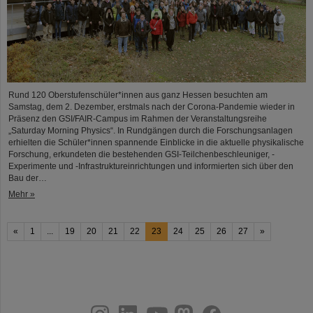
Rund 120 Oberstufenschüler*innen aus ganz Hessen besuchten am
Samstag, dem 2. Dezember, erstmals nach der Corona-Pandemie wieder in
Präsenz den GSI/FAIR-Campus im Rahmen der Veranstaltungsreihe
„Saturday Morning Physics“. In Rundgängen durch die Forschungsanlagen
erhielten die Schüler*innen spannende Einblicke in die aktuelle physikalische
Forschung, erkundeten die bestehenden GSI-Teilchenbeschleuniger, -
Experimente und -Infrastruktureinrichtungen und informierten sich über den
Bau der…
Mehr »
«
1
...
19
20
21
22
23
24
25
26
27
»
instagram
linkedin
youtube
helmholtz.social
facebook