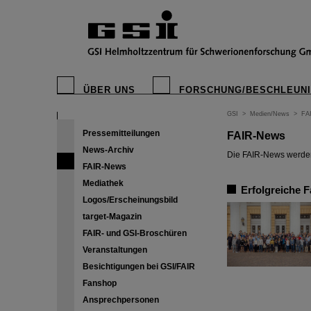
ÜBER UNS
FORSCHUNG/BESCHLEUN
GSI
>
Medien/News
>
FA
Pressemitteilungen
FAIR-News
News-Archiv
Die FAIR-News werden 
FAIR-News
Mediathek
Erfolgreiche 
Logos/Erscheinungsbild
target-Magazin
FAIR- und GSI-Broschüren
Veranstaltungen
Besichtigungen bei GSI/FAIR
Fanshop
Ansprechpersonen