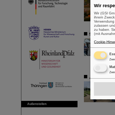
Wir respe
Wir (GSI Gmb
ihrem Zweck
Verwendung v
zulassen und
zu haben. Si
(mit Ausnahm
Science Festiv
Cookie-Hinwe
Ess
Zwe
Ma
Zwe
„Eine der bes
Außenstellen