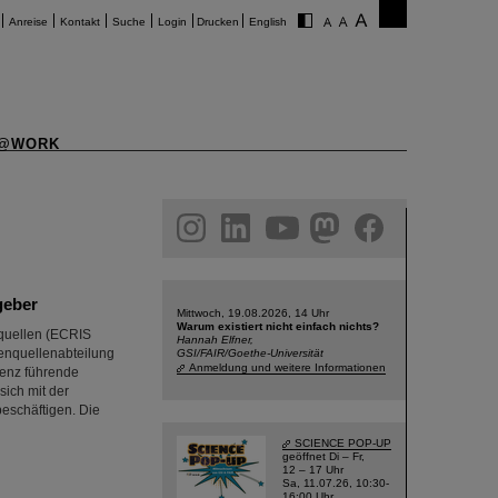
Anreise
Kontakt
Suche
Login
Drucken
English
@WORK
am
linkedin
youtube
helmholtz.social
facebook
geber
Mittwoch, 19.08.2026, 14 Uhr
Warum existiert nicht einfach nichts?
nquellen (ECRIS
Hannah Elfner,
nenquellenabteilung
GSI/FAIR/Goethe-Universität
Anmeldung und weitere Informationen
renz führende
sich mit der
eschäftigen. Die
SCIENCE POP-UP
geöffnet Di – Fr,
12 – 17 Uhr
Sa, 11.07.26, 10:30-
16:00 Uhr