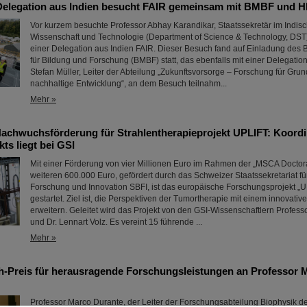
Delegation aus Indien besucht FAIR gemeinsam mit BMBF und
Vor kurzem besuchte Professor Abhay Karandikar, Staatssekretär im Indisc
Wissenschaft und Technologie (Department of Science & Technology, DS
einer Delegation aus Indien FAIR. Dieser Besuch fand auf Einladung des
für Bildung und Forschung (BMBF) statt, das ebenfalls mit einer Delegatio
Stefan Müller, Leiter der Abteilung „Zukunftsvorsorge – Forschung für Gru
nachhaltige Entwicklung“, an dem Besuch teilnahm...
Mehr »
achwuchsförderung für Strahlentherapieprojekt UPLIFT: Koordi
kts liegt bei GSI
Mit einer Förderung von vier Millionen Euro im Rahmen der „MSCA Doctor
weiteren 600.000 Euro, gefördert durch das Schweizer Staatssekretariat fü
Forschung und Innovation SBFI, ist das europäische Forschungsprojekt „
gestartet. Ziel ist, die Perspektiven der Tumortherapie mit einem innovativ
erweitern. Geleitet wird das Projekt von den GSI-Wissenschaftlern Professo
und Dr. Lennart Volz. Es vereint 15 führende ...
Mehr »
ch-Preis für herausragende Forschungsleistungen an Professor 
Professor Marco Durante, der Leiter der Forschungsabteilung Biophysik d