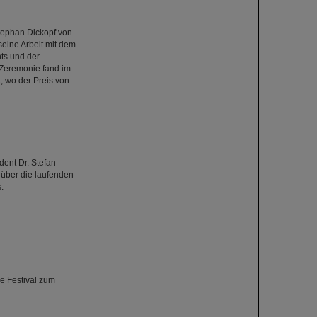
tephan Dickopf von
seine Arbeit mit dem
ts und der
 Zeremonie fand im
, wo der Preis von
dent Dr. Stefan
über die laufenden
.
e Festival zum