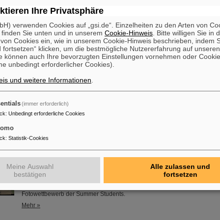
Helmholtzzentrums für Schwerionenforschung, wurde vor kurzem mit dem E
ktieren Ihre Privatsphäre
Preis der Norwegischen Akademie der Wissenschaften ausgezeichnet. Die
Rahmen der öffentlichen Tagung der Akademie zum Thema „Protonentherapi
H) verwenden Cookies auf „gsi.de“. Einzelheiten zu den Arten von Co
Medizin“ in Oslo statt.
 finden Sie unten und in unserem
Cookie-Hinweis
. Bitte willigen Sie in 
on Cookies ein, wie in unserem Cookie-Hinweis beschrieben, indem Si
Mehr »
 fortsetzen“ klicken, um die bestmögliche Nutzererfahrung auf unsere
e können auch Ihre bevorzugten Einstellungen vornehmen oder Cooki
e unbedingt erforderlicher Cookies).
al der „Frankfurt Alliance“ ein voller Erfolg
Wissenschaft zum Anfassen: Zahlreiche Besucher*innen aus Nah und Fer
is und weitere Informationen
.
vergangenen Samstag auf dem Roßmarkt, um mehr über Forschung aus Fr
Umgebung zu erfahren. Die große Veranstaltung der „Frankfurt Alliance“ 
entials
Bühnenprogramm und viele Aktionen. Auch GSI/FAIR gaben mit zwei Mit
(immer erforderlich)
Einblick in die Funktion von Teilchenbeschleunigern und die wissenschaftli
ck
:
Unbedingt erforderliche Cookies
Mehr »
tomo
ck
:
Statistik-Cookies
ten Erfahrungen meines Lebens“ – GSI/FAIR Summer Student P
In diesem Jahr nahmen 31 Studierende aus 16 Ländern am Summer Stude
Meine Auswahl
Alle zulassen und
und FAIR teil. Sie verbrachten acht Wochen auf dem Campus, machten sic
bestätigen
fortsetzen
Experimenten und Forschungsfeldern von GSI und FAIR vertraut und taucht
Atmosphäre eines internationalen Beschleunigerlabors ein. Einblicke biete
Fotowettbewerb der Summer Students.
Mehr »