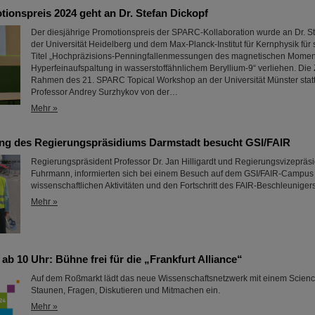
onspreis 2024 geht an Dr. Stefan Dickopf
Der diesjährige Promotionspreis der SPARC-Kollaboration wurde an Dr. S
der Universität Heidelberg und dem Max-Planck-Institut für Kernphysik für 
Titel „Hochpräzisions-Penningfallenmessungen des magnetischen Momen
Hyperfeinaufspaltung in wasserstoffähnlichem Beryllium-9“ verliehen. Die
Rahmen des 21. SPARC Topical Workshop an der Universität Münster statt
Professor Andrey Surzhykov von der…
Mehr »
ng des Regierungspräsidiums Darmstadt besucht GSI/FAIR
Regierungspräsident Professor Dr. Jan Hilligardt und Regierungsvizepräsi
Fuhrmann, informierten sich bei einem Besuch auf dem GSI/FAIR-Campus 
wissenschaftlichen Aktivitäten und den Fortschritt des FAIR-Beschleunigers
Mehr »
ab 10 Uhr: Bühne frei für die „Frankfurt Alliance“
Auf dem Roßmarkt lädt das neue Wissenschaftsnetzwerk mit einem Scienc
Staunen, Fragen, Diskutieren und Mitmachen ein.
Mehr »