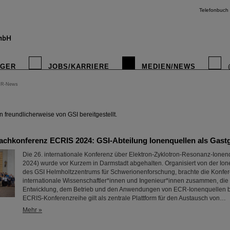
Telefonbuch
IGER
JOBS/KARRIERE
MEDIEN/NEWS
IR-News
instagr
freundlicherweise von GSI bereitgestellt.
Fachkonferenz ECRIS 2024: GSI-Abteilung Ionenquellen als Gast
Die 26. internationale Konferenz über Elektron-Zyklotron-Resonanz-Ione
2024) wurde vor Kurzem in Darmstadt abgehalten. Organisiert von der Io
des GSI Helmholtzzentrums für Schwerionenforschung, brachte die Konfe
internationale Wissenschaftler*innen und Ingenieur*innen zusammen, die 
Entwicklung, dem Betrieb und den Anwendungen von ECR-Ionenquellen b
ECRIS-Konferenzreihe gilt als zentrale Plattform für den Austausch von…
Mehr »