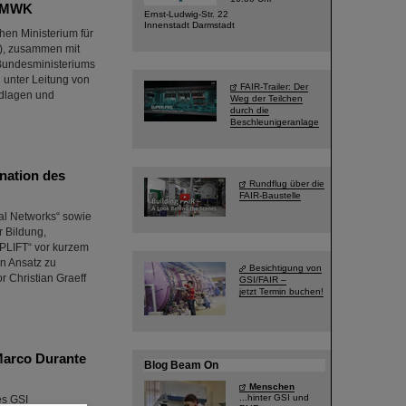
 HMWK
Ernst-Ludwig-Str. 22
Innenstadt Darmstadt
hen Ministerium für
T), zusammen mit
 Bundesministeriums
n unter Leitung von
FAIR-Trailer: Der
ndlagen und
Weg der Teilchen
durch die
Beschleunigeranlage
nation des
Rundflug über die
FAIR-Baustelle
al Networks“ sowie
r Bildung,
UPLIFT“ vor kurzem
en Ansatz zu
Besichtigung von
r Christian Graeff
GSI/FAIR –
jetzt Termin buchen!
Marco Durante
Blog Beam On
Menschen
...hinter GSI und
es GSI