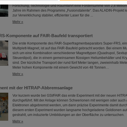
Integration adaptiver Laserarchitektur) leiten. Dazu erhält er durch das Bu
Forschung, Technologie und Raumfahrt eine Fördersumme von 2,8 Million
Jahre im Rahmen des Programms „Fusionstalente“. Das ALADIN-Projekt le
zur Verwirklichung stabiler, effizienter Laser für die ...
Mehr »
RS-Komponente auf FAIR-Baufeld transportiert
Die erste Komponente des FAIR-Superfragmentseparators Super-FRS, ein
Multiplett-Magnet, ist auf das FAIR-Baufeld gebracht worden. Bei einem Mul
sich um eine Kombination verschiedener Magnettypen (Quadrupol, Sextup
Steuerdipol), die in einem gemeinsamen flüssigen Heliumbehälter und Kry
sind. Der kürzliche Transport der rund fünf Meter langen, zweieinhalb Mete
Meter hohen Komponente mit einem Gewicht von 48 Tonnen…
Mehr »
ment mit der HITRAP-Abbremsanlage
Vor kurzem wurde bei GSI/FAIR das erste Experiment mit der neuen HIT
durchgeführt. Mit der Anlage können Schwerionen mit wenigen oder auch 
Elektronen abgebremst werden, um dann präzise Experimente damit durch
diesem ersten Experiment wurden langsame hochgeladene Goldionen auf
gestrahlt, um induzierte Umbildungen an der Oberfläche zu untersuchen.
Mehr »