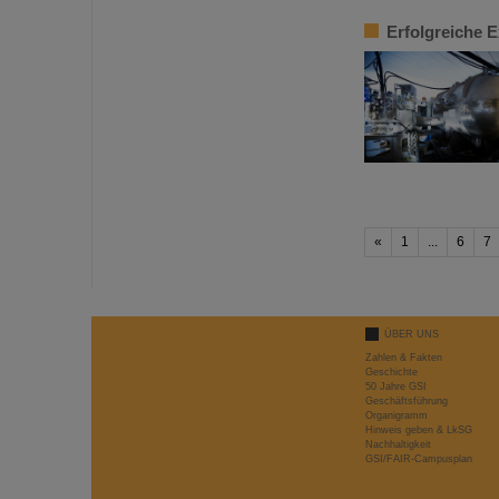
Erfolgreiche 
«
1
...
6
7
ÜBER UNS
Zahlen & Fakten
Geschichte
50 Jahre GSI
Geschäftsführung
Organigramm
Hinweis geben & LkSG
Nachhaltigkeit
GSI/FAIR-Campusplan