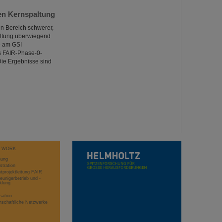
hen Kernspaltung
en Bereich schwerer,
paltung überwiegend
e am GSI
s FAIR-Phase-0-
ie Ergebnisse sind
T WORK
hung
stration
projektleitung FAIR
eunigerbetrieb und -
klung
sation
schaftliche Netzwerke