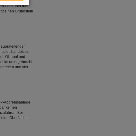
ndesministerium für
en Euro über fünf
gt einen Grundstein
 supraleitender
tiplett handelt es
ol, Oktupol und
ostat untergebracht
r breiten und vier
RAP-Abbremsanlage
gar keinen
zuführen. Bei
 eine Oberfläche