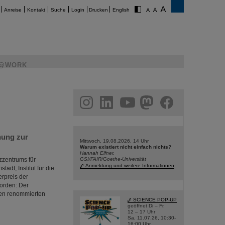
Anreise
Kontakt
Suche
Login
Drucken
English
@WORK
am
linkedin
youtube
helmholtz.social
facebook
hung zur
Mittwoch, 19.08.2026, 14 Uhr
Warum existiert nicht einfach nichts?
Hannah Elfner,
zzentrums für
GSI/FAIR/Goethe-Universität
Anmeldung und weitere Informationen
dt, Institut für die
erpreis der
worden: Der
den renommierten
SCIENCE POP-UP
geöffnet Di – Fr,
12 – 17 Uhr
Sa, 11.07.26, 10:30-
16:00 Uhr