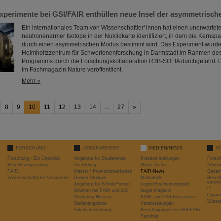
Experimente bei GSI/FAIR enthüllen neue Insel der asymmetrisc
Ein internationales Team von Wissenschaftler*innen hat einen unerwartet
neutronenarmer Isotope in der Nuklidkarte identifiziert, in dem die Kerns
durch einen asymmetrischen Modus bestimmt wird. Das Experiment wurd
Helmholtzzentrum für Schwerionenforschung in Darmstadt im Rahmen de
Programms durch die Forschungskollaboration R3B-SOFIA durchgeführt. D
im Fachmagazin Nature veröffentlicht.
Mehr »
8
9
10
11
12
13
14
...
27
»
FORSCHUNG
JOBS/KARRIERE
MEDIEN/NEWS
A
Forschung - Ein Überblick
Angebote für Studierende
Pressemitteilungen
Forsc
Beschleunigeranlage
Ausbildung
News-Archiv
Admini
FAIR
Master / Promotionsarbeiten
FAIR-News
Gesamt
Wissenschaftliche Netzwerke
Duales Studium
Mediathek
Beschl
entwic
Angebote für Schüler*innen
Logos/Erscheinungsbild
IT
Arbeiten bei FAIR und GSI
target-Magazin
Organi
Mentoring Hessen
FAIR- und GSI-Broschüren
Wissen
Stellenangebote
Veranstaltungen
Initiativbewerbung
Besichtigungen bei GSI/FAIR
Fanshop