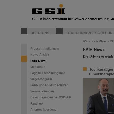
ÜBER UNS
FORSCHUNG/BESCHLEUN
GSI
>
Medien/News
>
FA
Pressemitteilungen
FAIR-News
News-Archiv
Die FAIR-News werden 
FAIR-News
Mediathek
Hochkarätiger
Logos/Erscheinungsbild
Tumortherapie
target-Magazin
FAIR- und GSI-Broschüren
Veranstaltungen
Besichtigungen bei GSI/FAIR
Fanshop
Ansprechpersonen