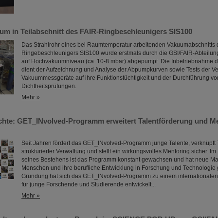
um in Teilabschnitt des FAIR-Ringbeschleunigers SIS100
Das Strahlrohr eines bei Raumtemperatur arbeitenden Vakuumabschnitts 
Ringebeschleunigers SIS100 wurde erstmals durch die GSI/FAIR-Abteilu
auf Hochvakuumniveau (ca. 10-8 mbar) abgepumpt. Die Inbetriebnahme
dient der Aufzeichnung und Analyse der Abpumpkurven sowie Tests der V
Vakuummessgeräte auf ihre Funktionstüchtigkeit und der Durchführung vo
Dichtheitsprüfungen.
Mehr »
chte: GET_INvolved-Programm erweitert Talentförderung und Me
Seit Jahren fördert das GET_INvolved-Programm junge Talente, verknüpft 
strukturierter Verwaltung und stellt ein wirkungsvolles Mentoring sicher. Im
seines Bestehens ist das Programm konstant gewachsen und hat neue Ma
Menschen und ihre berufliche Entwicklung in Forschung und Technologie ge
Gründung hat sich das GET_INvolved-Programm zu einem internationale
für junge Forschende und Studierende entwickelt...
Mehr »