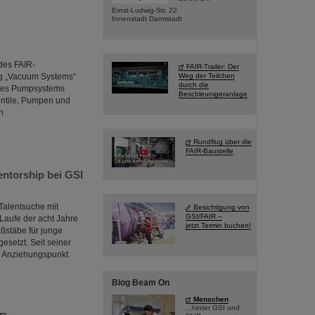
Ernst-Ludwig-Str. 22
Innenstadt Darmstadt
des FAIR-
FAIR-Trailer: Der
ng „Vacuum Systems“
Weg der Teilchen
durch die
 des Pumpsystems
Beschleunigeranlage
entile, Pumpen und
n
Rundflug über die
FAIR-Baustelle
ntorship bei GSI
Talentsuche mit
Besichtigung von
GSI/FAIR –
 Laufe der acht Jahre
jetzt Termin buchen!
ßstäbe für junge
setzt. Seit seiner
n Anziehungspunkt
Blog Beam On
Menschen
...hinter GSI und