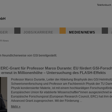
Telefonbuch
IGER
JOBS/KARRIERE
MEDIEN/NEWS
IR-News
instagr
freundlicherweise von GSI bereitgestellt.
 ERC-Grant für Professor Marco Durante: EU fördert GSI-Forsc
 erneut in Millionenhöhe – Untersuchung des FLASH-Effekts
Professor Marco Durante, Leiter der Abteilung Biophysik des GSI Helmholt
Schwerionenforschung und Professor am Fachbereich Physik der TU Darmsta
Physik kondensierter Materie, ist mit einem hochkarätigen Forschungsförd
Europäischen Union für etablierte Wissenschaftler*innen ausgezeichnet 
Europäische Forschungsrat (European Research Council, ERC) hat ihm 
Advanced Grant zugesprochen. Mit der Förderung ...
Mehr »