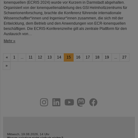
Ionenquellen (ECRIS 2024) wurde vor Kurzem in Darmstadt abgehalten.
Organisiert von der Ionenquellenabteilung des GSI Helmholtzzentrums für
Schwerionenforschung, brachte die Konferenz führende internationale
Wissenschaftler*innen und Ingenieur*innen zusammen, die sich mit der
Entwicklung, dem Betrieb und den Anwendungen von ECR-Ionenquellen
beschäftigen. Die ECRIS-Konferenzreihe gilt als zentrale Plattform für den
Austausch von…
Mehr »
«
1
...
11
12
13
14
15
16
17
18
19
...
27
»
instagram
linkedin
youtube
helmholtz.social
facebook
Mittwoch, 19.08.2026, 14 Uhr
Warum existiert nicht einfach nichts?