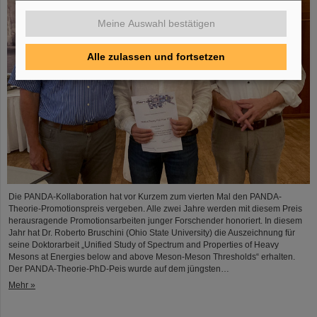
Meine Auswahl bestätigen
Alle zulassen und fortsetzen
Die PANDA-Kollaboration hat vor Kurzem zum vierten Mal den PANDA-
Theorie-Promotionspreis vergeben. Alle zwei Jahre werden mit diesem Preis
herausragende Promotionsarbeiten junger Forschender honoriert. In diesem
Jahr hat Dr. Roberto Bruschini (Ohio State University) die Auszeichnung für
seine Doktorarbeit „Unified Study of Spectrum and Properties of Heavy
Mesons at Energies below and above Meson-Meson Thresholds“ erhalten.
Der PANDA-Theorie-PhD-Peis wurde auf dem jüngsten…
Mehr »