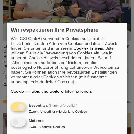
Wir respektieren Ihre Privatsphäre
Wir (GSI GmbH) verwenden Cookies auf „gsi.de“.
Einzelheiten zu den Arten von Cookies und ihrem Zweck
Einem internationalen Team unter der Leitung von Wissenschaftler*innen von
finden Sie unten und in unserem
Cookie-Hinweis
. Bitte
GSI/FAIR in Darmstadt, der Johannes Gutenberg-Universität Mainz und dem
willigen Sie in die Verwendung von Cookies ein, wie in
Helmholtz-Institut Mainz, ist es gelungen, die chemischen Eigenschaften der
unserem Cookie-Hinweis beschrieben, indem Sie auf
künstlich hergestellten superschweren Elemente Moscovium und Nihonium
„Alle zulassen und fortsetzen“ klicken, um die
(Elemente 115 und 113) zu bestimmen. Moscovium ist damit das schwerste
bestmögliche Nutzererfahrung auf unseren Webseiten zu
jemals chemisch untersuchte Element. Beide neu charakterisierten Elemente
haben. Sie können auch Ihre bevorzugten Einstellungen
vornehmen oder Cookies ablehnen (mit Ausnahme
sind chemisch reaktiver als das bereits in der Vergangenheit…
unbedingt erforderlicher Cookies).
Mehr »
Cookie-Hinweis und weitere Informationen
.
PANDA-Kollaboration zeichnet Doktoranden aus: Theorie-
Essentials
(immer erforderlich)
Promotionspreis für Dr. Roberto Bruschini
Zweck
:
Unbedingt erforderliche Cookies
Matomo
Zweck
:
Statistik-Cookies