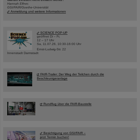
Hannah Elfner,
GSI/FAIR/Goethe-Universität
Anmeldung und weitere Informationen
SCIENCE POP-UP
geöffnet Di – Fr,
12 – 17 Uhr
Sa, 11.07.26, 10:30-16:00 Uhr
Ernst-Ludwig-Str. 22
Innenstadt Darmstadt
FAIR-Trailer: Der Weg der Teilchen durch die
Beschleunigeranlage
Rundflug über die FAIR-Baustelle
Besichtigung von GSI/FAIR –
jetzt Termin buchen!