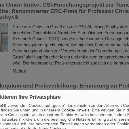
e Union fördert GSI-Forschungsprojekt zur Tumo
öhe: Renommierter ERC-Preis für Professor Chris
ophysik
Professor Christian Graeff aus der GSI-Abteilung Biophysik is
begehrten Consolidator-Grant des Europäischen Forschungsr
Research Council, ERC) ausgezeichnet worden. Der angese
Forschungsförderpreis unterstützt mit einer Fördersumme in M
Forschungsvorhaben zur Verbesserung der Tumortherapie, da
Graeff als Hauptforscher leiten und mit einem entsprechend
wird. Der hochrangige Preis unterstreicht zugleich die herau
Mehr »
oquium und Preisverleihung: Erinnerung an Pro
aft - Drei junge Forschende erhalten Christoph-
ktieren Ihre Privatsphäre
H) verwenden Cookies auf „gsi.de“. Einzelheiten zu den Arten von Co
Es war die Würdigung einer außergewöhnlichen Lebensleistun
 finden Sie unten und in unserem
Cookie-Hinweis
. Bitte willigen Sie in 
ein Ansporn für den wissenschaftlichen Nachwuchs: Mit einem 
on Cookies ein, wie in unserem Cookie-Hinweis beschrieben, indem Si
 fortsetzen“ klicken, um die bestmögliche Nutzererfahrung auf unsere
Gedenkkolloquium auf dem GSI/FAIR-Campus in Darmstadt eh
e können auch Ihre bevorzugten Einstellungen vornehmen oder Cooki
Abteilung Biophysik den in März 2023 verstorbenen Biophysik
e unbedingt erforderlicher Cookies).