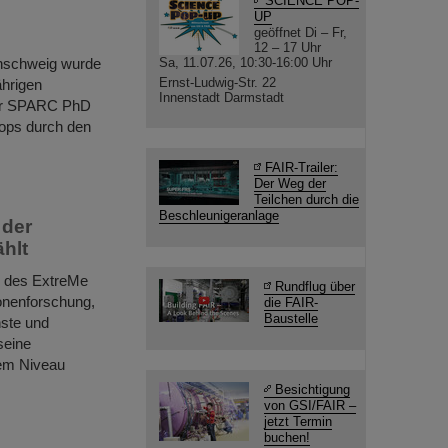
SCIENCE POP-
UP
geöffnet Di – Fr,
12 – 17 Uhr
unschweig wurde
Sa, 11.07.26, 10:30-16:00 Uhr
Ernst-Ludwig-Str. 22
ährigen
Innenstadt Darmstadt
Der SPARC PhD
ops durch den
FAIR-Trailer:
Der Weg der
Teilchen durch die
Beschleunigeranlage
 der
hlt
r des ExtreMe
Rundflug über
onenforschung,
die FAIR-
Baustelle
nste und
seine
lem Niveau
Besichtigung
von GSI/FAIR –
jetzt Termin
buchen!