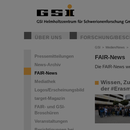
ÜBER UNS
FORSCHUNG/BESC
GSI
>
Medien/News
>
Pressemitteilungen
FAIR-News
News-Archiv
Die FAIR-News wer
FAIR-News
Mediathek
Wissen, Zu
der #Eras
Logos/Erscheinungsbild
target-Magazin
FAIR- und GSI-
Broschüren
Veranstaltungen
Besichtigungen bei