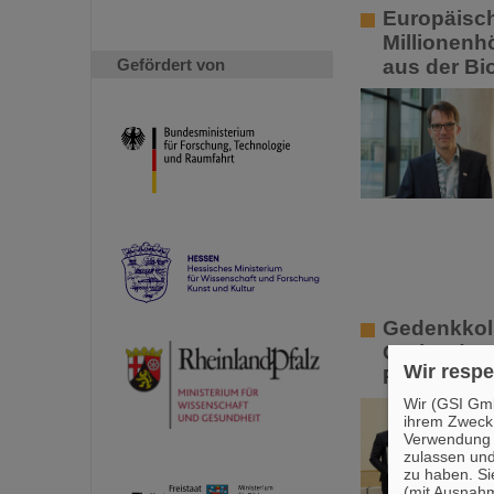
Europäisch
Millionenh
Gefördert von
aus der Bi
Gedenkkoll
Gerhard Kr
Wir respe
Preis
Wir (GSI Gmb
ihrem Zweck
Verwendung v
zulassen und
zu haben. Si
(mit Ausnahm