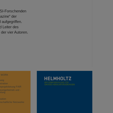
GSI-Forschenden
azine“ der
 aufgegriffen.
 Leiter des
 der vier Autoren.
T WORK
hung
stration
projektleitung FAIR
eunigerbetrieb und -
klung
sation
schaftliche Netzwerke