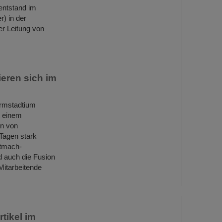
 entstand im
) in der
r Leitung von
ieren sich im
rmstadtium
t einem
en von
Tagen stark
itmach-
 auch die Fusion
Mitarbeitende
tikel im