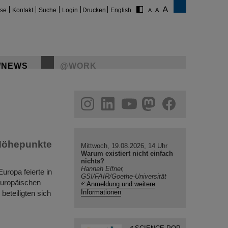
ise
Kontakt
Suche
Login
Drucken
English
/NEWS
@WORK
gram
linkedin
youtube
helmholtz.social
facebook
 Höhepunkte
Mittwoch, 19.08.2026, 14 Uhr
Warum existiert nicht einfach
nichts?
Hannah Elfner,
uropa feierte in
GSI/FAIR/Goethe-Universität
Europäischen
Anmeldung und weitere
Informationen
eteiligten sich