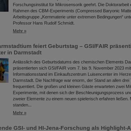
Forschungsinstitut für Mikrosensorik geehrt. Die Doktorarbeit
Rahmen des CBM-Experiments (Compressed Baryonic Matter
Arbeitsgruppe „Kernmaterie unter extremen Bedingungen“ unte
Professor Hans Rudolf Schmidt.
Mehr »
rmstadtium feiert Geburtstag – GSI/FAIR präsent
er in Darmstadt
Anlässlich des Geburtsdatums des chemischen Elements Da
präsentierten sich GSI/FAIR vom 7. bis 9. November 2023 mi
Informationsstand im Einkaufszentrum Luisencenter im Herz
Darmstadt. Die Nachfrage war enorm, der Stand an allen drei 
frequentiert. Die großen und kleinen Gäste erwarteten zwei M
Experimente, mit denen sich der Beschleunigungsprozess und
zweier Elemente zu einem neuen spielerisch erfahren ließen. 
standen...
Mehr »
nde GSI- und HI-Jena-Forschung als Highlight-Ar