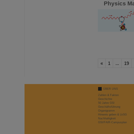
Physics Ma
«
1
...
19
ÜBER UNS
Zahlen & Fakten
Geschichte
50 Jahre GSI
Geschäftsführung
Organigramm
Hinweis geben & LkSG
Nachhaltigkeit
GSI/FAIR-Campusplan