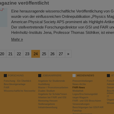
gazine veröffentlicht
Eine herausragende wissenschaftliche Veröffentlichung von 
wurde von der einflussreichen Onlinepublikation „Physics Mag
American Physical Society APS prominent als Highlight-Artikel
Der stellvertretende Forschungsdirektor von GSI und FAIR und
Helmholtz-Instituts Jena, Professor Thomas Stöhlker, ist einer
Mehr »
20
21
22
23
24
25
26
27
»
FORSCHUNG
JOBS/KARRIERE
MEDIEN/NEWS
A
Forschung - Ein Überblick
Angebote für Studierende
Pressemitteilungen
Forsc
Beschleunigeranlage
Ausbildung
News-Archiv
Admini
FAIR
Master / Promotionsarbeiten
FAIR-News
Gesamt
Wissenschaftliche Netzwerke
Duales Studium
Mediathek
Beschl
entwic
Angebote für Schüler*innen
Logos/Erscheinungsbild
IT
Arbeiten bei FAIR und GSI
target-Magazin
Organi
Mentoring Hessen
FAIR- und GSI-Broschüren
Wissen
Stellenangebote
Veranstaltungen
Initiativbewerbung
Besichtigungen bei GSI/FAIR
Fanshop