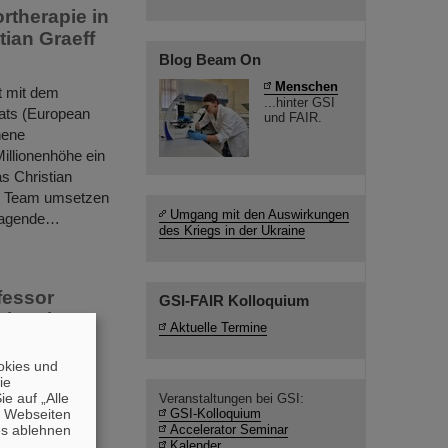
rtherapie in
tian Graeff
Blog Beam On
Menschen
t mit dem
...hinter GSI
ats (European
und FAIR.
hene
illionenhöhe ein
s Christian
en Team umsetzen
Umgang mit den Auswirkungen
sragende…
des Kriegs in der Ukraine
fessor
GSI-FAIR Kolloquium
Schmelzer-
Aktuelle Termine
okies und
g und zugleich
die
feierlichen
e auf „Alle
Veranstaltungen bei GSI:
n Webseiten
GSI-Kolloquium
rte die GSI-
es ablehnen
Accelerator Seminar
-Professor
Kalender