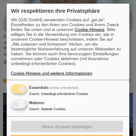
Wir respektieren Ihre Privatsphäre
Wir (GSI GmbH) verwenden Cookies auf „gsi.de“.
Einzelheiten zu den Arten von Cookies und ihrem Zweck
finden Sie unten und in unserem
Cookie-Hinweis
. Bitte
willigen Sie in die Verwendung von Cookies ein, wie in
FAIR und GSI trauern um einen herausragenden Wissenschaftler
unserem Cookie-Hinweis beschrieben, indem Sie auf
und einen der Wegbereiter für das FAIR-Projekt. Der indische
„Alle zulassen und fortsetzen“ klicken, um die
Physiker Bikash Sinha ist am 11. August im Alter von 78 Jahren
bestmögliche Nutzererfahrung auf unseren Webseiten zu
haben. Sie können auch Ihre bevorzugten Einstellungen
von uns gegangen.
vornehmen oder Cookies ablehnen (mit Ausnahme
Mehr »
unbedingt erforderlicher Cookies).
Cookie-Hinweis und weitere Informationen
.
25 Jahre Tumortherapie: Präzise Waffen im Kampf
gegen den Krebs
Essentials
(immer erforderlich)
Zweck
:
Unbedingt erforderliche Cookies
Matomo
Zweck
:
Statistik-Cookies
Meine Auswahl bestätigen