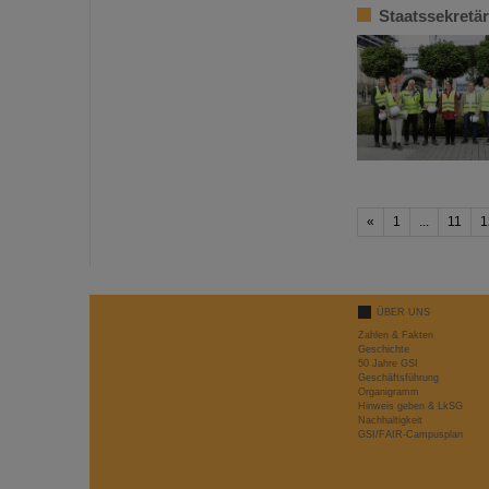
Staatssekretä
«
1
...
11
1
ÜBER UNS
Zahlen & Fakten
Geschichte
50 Jahre GSI
Geschäftsführung
Organigramm
Hinweis geben & LkSG
Nachhaltigkeit
GSI/FAIR-Campusplan