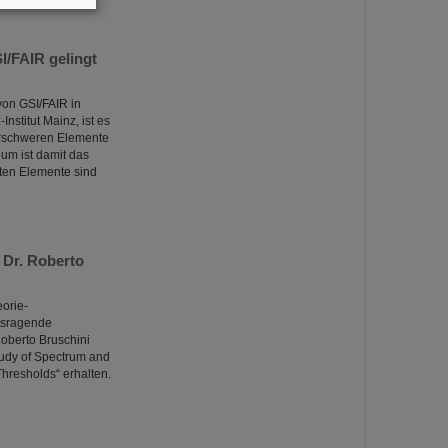
I/FAIR gelingt
von GSI/FAIR in
stitut Mainz, ist es
erschweren Elemente
m ist damit das
rten Elemente sind
 Dr. Roberto
orie-
ausragende
Roberto Bruschini
Study of Spectrum and
resholds“ erhalten.