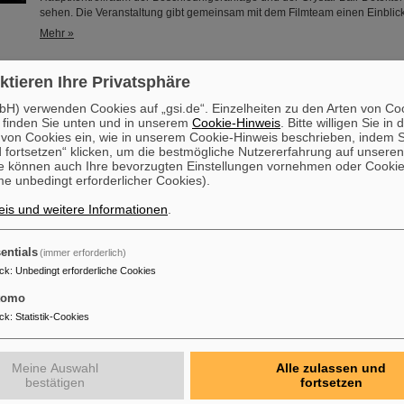
sehen. Die Veranstaltung gibt gemeinsam mit dem Filmteam einen Einblic
Mehr »
ebte Messung des exotischen Betazerfalls in Thallium hilft bei
ktieren Ihre Privatsphäre
 Sonnenentstehung
H) verwenden Cookies auf „gsi.de“. Einzelheiten zu den Arten von Co
Wie lange hat eigentlich die Bildung unserer Sonne in ihrer stellaren Kin
 finden Sie unten und in unserem
Cookie-Hinweis
. Bitte willigen Sie in 
Eine internationale Kollaboration von Wissenschaftler*innen ist einer Antw
on Cookies ein, wie in unserem Cookie-Hinweis beschrieben, indem Si
nähergekommen. Ihnen gelang die Messung des gebundenen Beta-Zerfalls
 fortsetzen“ klicken, um die bestmögliche Nutzererfahrung auf unsere
ionisiertem Thallium am Experimentierspeicherring (ESR) von GSI/FAIR. 
e können auch Ihre bevorzugten Einstellungen vornehmen oder Cooki
e unbedingt erforderlicher Cookies).
tiefgreifende Auswirkungen auf die Produktion von radioaktivem Blei in S
asymptotischen Riesenast (sogenannte AGB-Sterne) und ...
is und weitere Informationen
.
Mehr »
entials
(immer erforderlich)
SI/FAIR untersucht – Forschende messen Kerneigenschaften vo
ck
:
Unbedingt erforderliche Cookies
tomo
Wo endet das Periodensystem der chemischen Elemente und welche Proz
Existenz der schwersten Elemente? Einem internationalen Forschungsteam
ck
:
Statistik-Cookies
einer Beantwortung näher zu kommen und mit Messungen an der GSI/FAI
Beschleunigeranlage und in Laboren der Johannes Gutenberg-Universität
Einblick in die Struktur von Fermium-Atomkernen (Element 100) mit unters
Meine Auswahl
Alle zulassen und
Anzahlen an Neutronen zu gewinnen. Mit modernen Laserspektroskopiet
bestätigen
fortsetzen
sie…