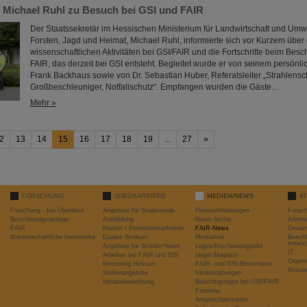
r Michael Ruhl zu Besuch bei GSI und FAIR
Der Staatssekretär im Hessischen Ministerium für Landwirtschaft und Umw
Forsten, Jagd und Heimat, Michael Ruhl, informierte sich vor Kurzem über 
wissenschaftlichen Aktivitäten bei GSI/FAIR und die Fortschritte beim Bes
FAIR, das derzeit bei GSI entsteht. Begleitet wurde er von seinem persönl
Frank Backhaus sowie von Dr. Sebastian Huber, Referatsleiter „Strahlensc
Großbeschleuniger, Notfallschutz“. Empfangen wurden die Gäste...
Mehr »
2
13
14
15
16
17
18
19
...
27
»
FORSCHUNG
JOBS/KARRIERE
MEDIEN/NEWS
A
Forschung - Ein Überblick
Angebote für Studierende
Pressemitteilungen
Forsc
Beschleunigeranlage
Ausbildung
News-Archiv
Admini
FAIR
Master / Promotionsarbeiten
FAIR-News
Gesamt
Wissenschaftliche Netzwerke
Duales Studium
Mediathek
Beschl
entwic
Angebote für Schüler*innen
Logos/Erscheinungsbild
IT
Arbeiten bei FAIR und GSI
target-Magazin
Organi
Mentoring Hessen
FAIR- und GSI-Broschüren
Wissen
Stellenangebote
Veranstaltungen
Initiativbewerbung
Besichtigungen bei GSI/FAIR
Fanshop
Ansprechpersonen