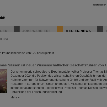
Telefonbuch
IGER
JOBS/KARRIERE
MEDIEN/NEWS
IR-News
instagr
freundlicherweise von GSI bereitgestellt.
mas Nilsson ist neuer Wissenschaftlicher Geschäftsführer von 
Der renommierte schwedische Experimentalphysiker Professor Thomas Ni
Dezember 2024 die Position des Wissenschaftlichen Geschäftsführers der
Helmholtzzentrum für Schwerionenforschung GmbH und der Facility für Ant
Research in Europe (FAIR) GmbH angetreten. Mit seiner umfassenden Er
international anerkannten Expertise wird Professor Thomas Nilsson die wi
Entwicklung der Forschungseinrichtung ...
Mehr »