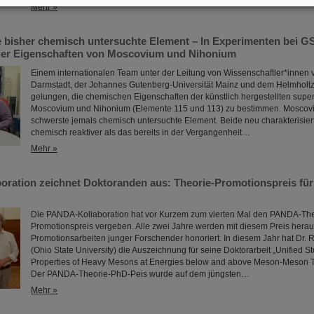
Mehr »
 bisher chemisch untersuchte Element – In Experimenten bei GS
er Eigenschaften von Moscovium und Nihonium
Einem internationalen Team unter der Leitung von Wissenschaftler*innen 
Darmstadt, der Johannes Gutenberg-Universität Mainz und dem Helmholtz-In
gelungen, die chemischen Eigenschaften der künstlich hergestellten sup
Moscovium und Nihonium (Elemente 115 und 113) zu bestimmen. Moscoviu
schwerste jemals chemisch untersuchte Element. Beide neu charakterisie
chemisch reaktiver als das bereits in der Vergangenheit…
Mehr »
ration zeichnet Doktoranden aus: Theorie-Promotionspreis für
Die PANDA-Kollaboration hat vor Kurzem zum vierten Mal den PANDA-The
Promotionspreis vergeben. Alle zwei Jahre werden mit diesem Preis her
Promotionsarbeiten junger Forschender honoriert. In diesem Jahr hat Dr. 
(Ohio State University) die Auszeichnung für seine Doktorarbeit „Unified 
Properties of Heavy Mesons at Energies below and above Meson-Meson Th
Der PANDA-Theorie-PhD-Peis wurde auf dem jüngsten…
Mehr »