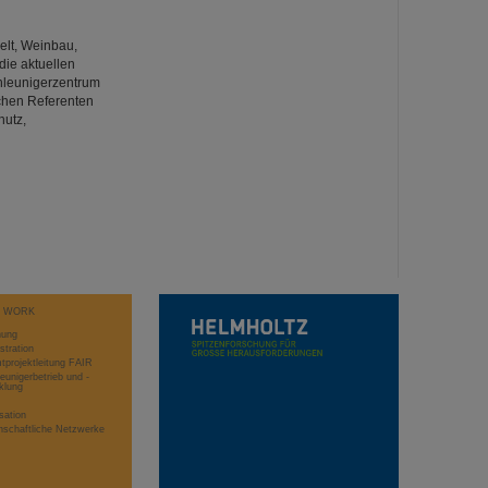
elt, Weinbau,
die aktuellen
chleunigerzentrum
ichen Referenten
hutz,
T WORK
hung
stration
projektleitung FAIR
eunigerbetrieb und -
klung
sation
schaftliche Netzwerke