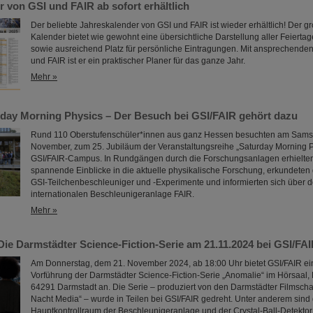
 von GSI und FAIR ab sofort erhältlich
Der beliebte Jahreskalender von GSI und FAIR ist wieder erhältlich! Der g
Kalender bietet wie gewohnt eine übersichtliche Darstellung aller Feierta
sowie ausreichend Platz für persönliche Eintragungen. Mit ansprechenden
und FAIR ist er ein praktischer Planer für das ganze Jahr.
Mehr »
rday Morning Physics – Der Besuch bei GSI/FAIR gehört dazu
Rund 110 Oberstufenschüler*innen aus ganz Hessen besuchten am Samst
November, zum 25. Jubiläum der Veranstaltungsreihe „Saturday Morning 
GSI/FAIR-Campus. In Rundgängen durch die Forschungsanlagen erhielten
spannende Einblicke in die aktuelle physikalische Forschung, erkundeten
GSI-Teilchenbeschleuniger und -Experimente und informierten sich über 
internationalen Beschleunigeranlage FAIR.
Mehr »
e Darmstädter Science-Fiction-Serie am 21.11.2024 bei GSI/FAI
Am Donnerstag, dem 21. November 2024, ab 18:00 Uhr bietet GSI/FAIR ein
Vorführung der Darmstädter Science-Fiction-Serie „Anomalie“ im Hörsaal, 
64291 Darmstadt an. Die Serie – produziert von den Darmstädter Filmsch
Nacht Media“ – wurde in Teilen bei GSI/FAIR gedreht. Unter anderem sind
Hauptkontrollraum der Beschleunigeranlage und der Crystal-Ball-Detektor