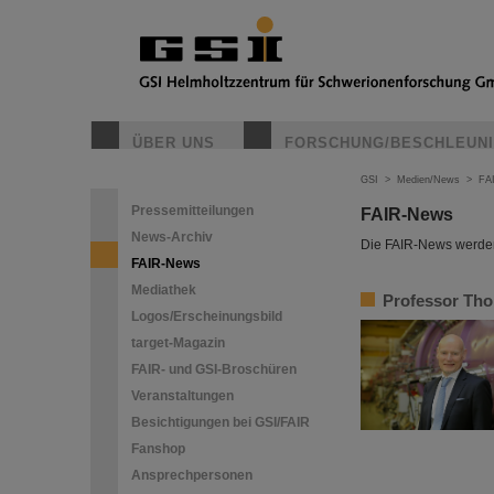
ÜBER UNS
FORSCHUNG/BESCHLEUN
GSI
>
Medien/News
>
FA
Pressemitteilungen
FAIR-News
News-Archiv
Die FAIR-News werden 
FAIR-News
Mediathek
Professor Tho
Logos/Erscheinungsbild
target-Magazin
FAIR- und GSI-Broschüren
Veranstaltungen
Besichtigungen bei GSI/FAIR
Fanshop
Ansprechpersonen