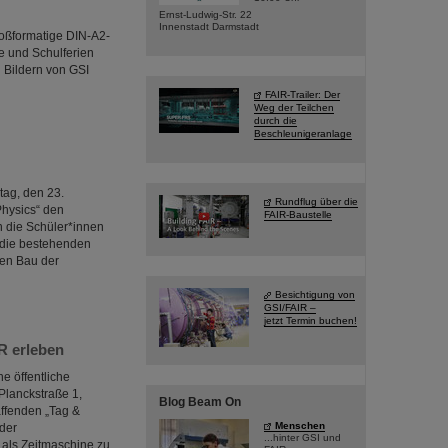
Ernst-Ludwig-Str. 22
Innenstadt Darmstadt
roßformatige DIN-A2-
ge und Schulferien
 Bildern von GSI
FAIR-Trailer: Der
Weg der Teilchen
durch die
Beschleunigeranlage
ag, den 23.
Rundflug über die
Physics“ den
FAIR-Baustelle
 die Schüler*innen
 die bestehenden
den Bau der
Besichtigung von
GSI/FAIR –
jetzt Termin buchen!
R erleben
e öffentliche
Planckstraße 1,
Blog Beam On
affenden „Tag &
Menschen
 der
...hinter GSI und
 als Zeitmaschine zu