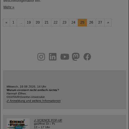
Beschleunigerlabor ein.
Mehr »
«
1
...
19
20
21
22
23
24
25
26
27
»
instagram
linkedin
youtube
helmholtz.social
facebook
Mittwoch, 19.08.2026, 14 Uhr
Warum existiert nicht einfach nichts?
Hannah Elfner,
GSI/FAIR/Goethe-Universität
Anmeldung und weitere Informationen
SCIENCE POP-UP
geöffnet Di – Fr,
12 – 17 Uhr