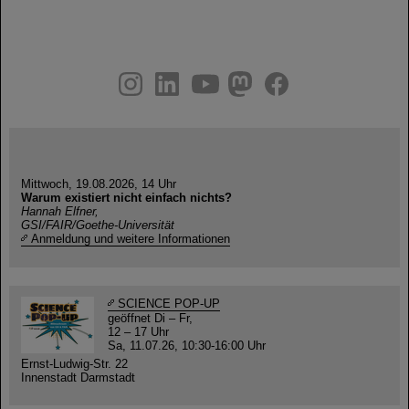
instagram
linkedin
youtube
helmholtz.social
facebook
Mittwoch, 19.08.2026, 14 Uhr
Warum existiert nicht einfach nichts?
Hannah Elfner,
GSI/FAIR/Goethe-Universität
Anmeldung und weitere Informationen
SCIENCE POP-UP
geöffnet Di – Fr,
12 – 17 Uhr
Sa, 11.07.26, 10:30-16:00 Uhr
Ernst-Ludwig-Str. 22
Innenstadt Darmstadt