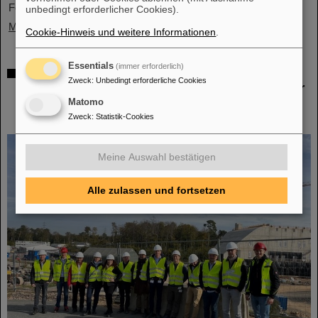
Forschungseinrichtungen und...
unbedingt erforderlicher Cookies).
Mehr »
Cookie-Hinweis und weitere Informationen
.
Essentials
(immer erforderlich)
Förderung und Erhalt von Technologie-
Zweck
:
Unbedingt erforderliche Cookies
Knowhow durch FAIR: GE Vernova's Power
Conversion Business und Commonwealth
Matomo
Fusion Systems besuchen GSI
Zweck
:
Statistik-Cookies
Meine Auswahl bestätigen
Alle zulassen und fortsetzen