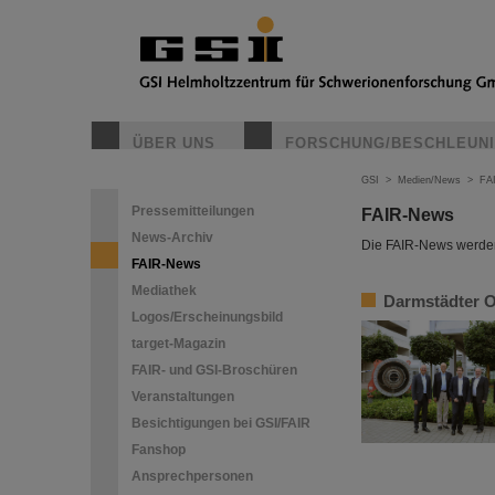
ÜBER UNS
FORSCHUNG/BESCHLEUN
GSI
>
Medien/News
>
FA
Pressemitteilungen
FAIR-News
News-Archiv
Die FAIR-News werden 
FAIR-News
Mediathek
Darmstädter O
Logos/Erscheinungsbild
target-Magazin
FAIR- und GSI-Broschüren
Veranstaltungen
Besichtigungen bei GSI/FAIR
Fanshop
Ansprechpersonen