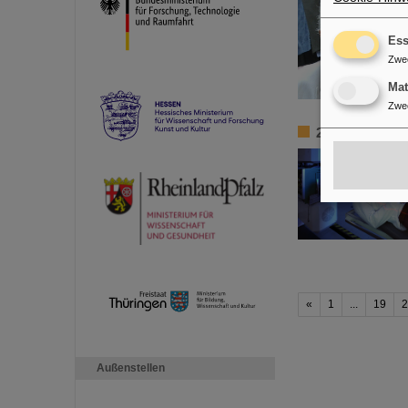
Ess
Zwe
Ma
Zwe
25 Jahre Tumo
«
1
...
19
2
Außenstellen