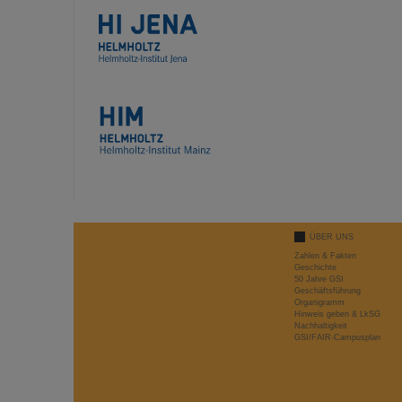
ÜBER UNS
Zahlen & Fakten
Geschichte
50 Jahre GSI
Geschäftsführung
Organigramm
Hinweis geben & LkSG
Nachhaltigkeit
GSI/FAIR-Campusplan