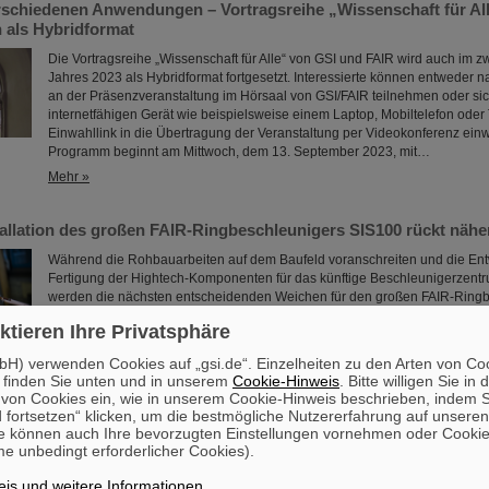
erschiedenen Anwendungen – Vortragsreihe „Wissenschaft für Al
n als Hybridformat
Die Vortragsreihe „Wissenschaft für Alle“ von GSI und FAIR wird auch im z
Jahres 2023 als Hybridformat fortgesetzt. Interessierte können entweder
an der Präsenzveranstaltung im Hörsaal von GSI/FAIR teilnehmen oder si
internetfähigen Gerät wie beispielsweise einem Laptop, Mobiltelefon oder 
Einwahllink in die Übertragung der Veranstaltung per Videokonferenz ein
Programm beginnt am Mittwoch, dem 13. September 2023, mit…
Mehr »
tallation des großen FAIR-Ringbeschleunigers SIS100 rückt nähe
Während die Rohbauarbeiten auf dem Baufeld voranschreiten und die En
Fertigung der Hightech-Komponenten für das künftige Beschleunigerzentru
werden die nächsten entscheidenden Weichen für den großen FAIR-Ring
SIS100 gestellt: Die Montage der Beschleunigermaschine in den neu err
ktieren Ihre Privatsphäre
wird vorbereitet, der Endspurt Richtung Installationsstart des SIS100 hat 
Verantwortlichen der zuständigen Teilprojekte SIS100/SIS18 und SMG (Si
H) verwenden Cookies auf „gsi.de“. Einzelheiten zu den Arten von Co
Mehr »
 finden Sie unten und in unserem
Cookie-Hinweis
. Bitte willigen Sie in 
on Cookies ein, wie in unserem Cookie-Hinweis beschrieben, indem Si
 fortsetzen“ klicken, um die bestmögliche Nutzererfahrung auf unsere
ash Sinha
e können auch Ihre bevorzugten Einstellungen vornehmen oder Cooki
e unbedingt erforderlicher Cookies).
FAIR und GSI trauern um einen herausragenden Wissenschaftler und eine
für das FAIR-Projekt. Der indische Physiker Bikash Sinha ist am 11. August
is und weitere Informationen
.