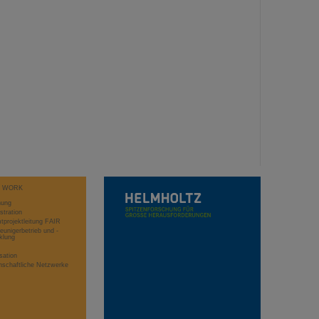
T WORK
hung
stration
projektleitung FAIR
eunigerbetrieb und -
klung
sation
schaftliche Netzwerke