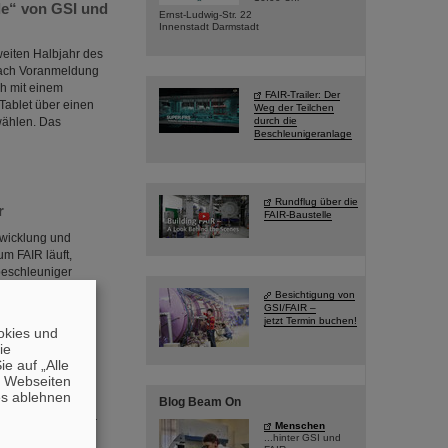
le“ von GSI und
Ernst-Ludwig-Str. 22
Innenstadt Darmstadt
weiten Halbjahr des
 nach Voranmeldung
ch mit einem
FAIR-Trailer: Der
Tablet über einen
Weg der Teilchen
wählen. Das
durch die
Beschleunigeranlage
Rundflug über die
r
FAIR-Baustelle
twicklung und
m FAIR läuft,
beschleuniger
ichteten Gebäuden
Besichtigung von
begonnen. Die
GSI/FAIR –
jetzt Termin buchen!
te…
okies und
die
e auf „Alle
n Webseiten
es ablehnen
Blog Beam On
n der Wegbereiter
Menschen
 im Alter von 78
...hinter GSI und