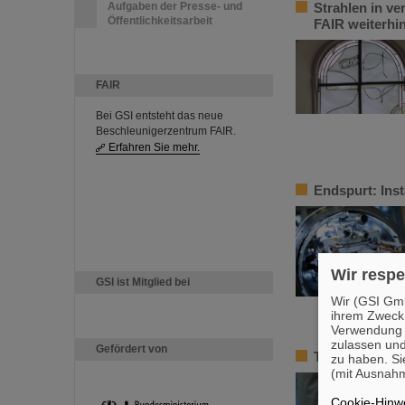
Aufgaben der Presse- und
Strahlen in v
Öffentlichkeitsarbeit
FAIR weiterhi
FAIR
Bei GSI entsteht das neue
Beschleunigerzentrum FAIR.
Erfahren Sie mehr.
Endspurt: Ins
Wir respe
GSI ist Mitglied bei
Wir (GSI Gmb
ihrem Zweck
Verwendung v
zulassen und
Gefördert von
Trauer um Bik
zu haben. Si
(mit Ausnahm
Cookie-Hinwe