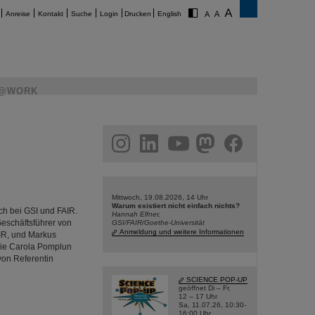
Anreise
Kontakt
Suche
Login
Drucken
English
@WORK
am
linkedin
youtube
helmholtz.social
facebook
Mittwoch, 19.08.2026, 14 Uhr
Warum existiert nicht einfach nichts?
h bei GSI und FAIR.
Hannah Elfner,
eschäftsführer von
GSI/FAIR/Goethe-Universität
Anmeldung und weitere Informationen
AIR, und Markus
owie Carola Pomplun
von Referentin
SCIENCE POP-UP
geöffnet Di – Fr,
12 – 17 Uhr
Sa, 11.07.26, 10:30-
16:00 Uhr