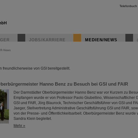
Telefonbuch
IGER
JOBS/KARRIERE
MEDIEN/NEWS
IR-News
instagr
freundlicherweise von GSI bereitgestellt.
berbürgermeister Hanno Benz zu Besuch bei GSI und FAIR
Der Darmstädter Oberbürgermeister Hanno Benz war vor Kurzem zu Besuc
Empfangen wurde er von Professor Paolo Giubellino, Wissenschaftlicher G
GSI und FAIR, Jörg Blaurock, Technischer Geschäftsführer von GSI und F
Jaeger, Stellvertretung Administrative Geschäftsführung GSI und FAIR, s
von der Presse- und Öffentlichkeitsarbeit. Oberbürgermeister Benz wurde 
Sandra Klein begleitet.
Mehr »