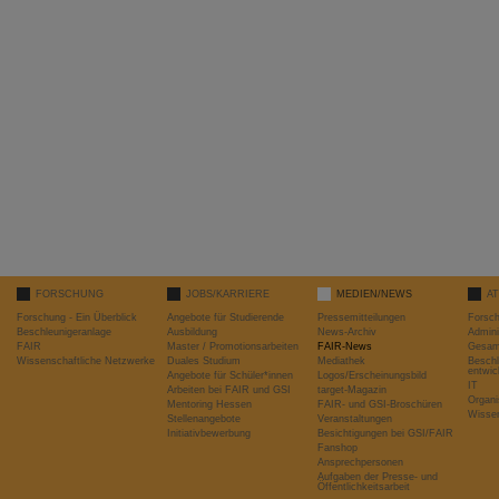
FORSCHUNG
JOBS/KARRIERE
MEDIEN/NEWS
A
Forschung - Ein Überblick
Angebote für Studierende
Pressemitteilungen
Forsc
Beschleunigeranlage
Ausbildung
News-Archiv
Admini
FAIR
Master / Promotionsarbeiten
FAIR-News
Gesamt
Wissenschaftliche Netzwerke
Duales Studium
Mediathek
Beschl
entwic
Angebote für Schüler*innen
Logos/Erscheinungsbild
IT
Arbeiten bei FAIR und GSI
target-Magazin
Organi
Mentoring Hessen
FAIR- und GSI-Broschüren
Wissen
Stellenangebote
Veranstaltungen
Initiativbewerbung
Besichtigungen bei GSI/FAIR
Fanshop
Ansprechpersonen
Aufgaben der Presse- und
Öffentlichkeitsarbeit