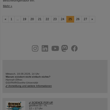
Beschleunigerlabor ein.
Mehr »
«
1
...
19
20
21
22
23
24
25
26
27
»
instagram
linkedin
youtube
helmholtz.social
facebook
Mittwoch, 19.08.2026, 14 Uhr
Warum existiert nicht einfach nichts?
Hannah Elfner,
GSI/FAIR/Goethe-Universität
Anmeldung und weitere Informationen
SCIENCE POP-UP
geöffnet Di – Fr,
12 – 17 Uhr