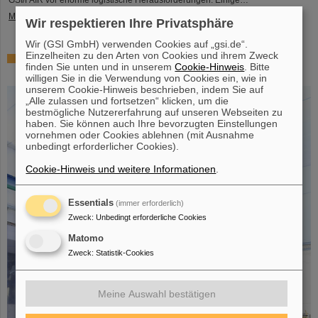
GSI/FAIR vor enorme logistische Herausforderungen. Einige…
Mehr »
Wir respektieren Ihre Privatsphäre
Wir (GSI GmbH) verwenden Cookies auf „gsi.de“.
Einzelheiten zu den Arten von Cookies und ihrem Zweck
Erfolgreiches Experiment mit FAIR-Detektor in Japan –
finden Sie unten und in unserem
Cookie-Hinweis
. Bitte
Erstmalige Messung des Kerns Sauerstoff-28
willigen Sie in die Verwendung von Cookies ein, wie in
unserem Cookie-Hinweis beschrieben, indem Sie auf
„Alle zulassen und fortsetzen“ klicken, um die
bestmögliche Nutzererfahrung auf unseren Webseiten zu
haben. Sie können auch Ihre bevorzugten Einstellungen
vornehmen oder Cookies ablehnen (mit Ausnahme
unbedingt erforderlicher Cookies).
Cookie-Hinweis und weitere Informationen
.
Essentials
(immer erforderlich)
Zweck
:
Unbedingt erforderliche Cookies
Matomo
Zweck
:
Statistik-Cookies
Meine Auswahl bestätigen