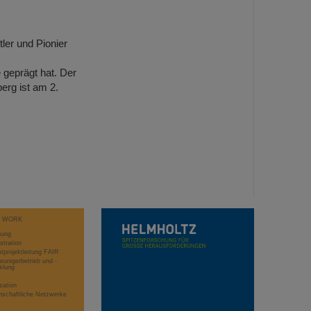
er und Pionier
geprägt hat. Der
erg ist am 2.
T WORK
hung
stration
projektleitung FAIR
eunigerbetrieb und -
klung
sation
schaftliche Netzwerke