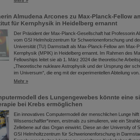
Mehr »
erin Almudena Arcones zu Max-Planck-Fellow a
itut für Kernphysik in Heidelberg ernannt
Der Präsident der Max-Planck-Gesellschaft hat Professorin 
vom GSI Helmholzzentrum für Schwerionenforschung und de
Universität (TU) Darmstadt als Max-Planck-Fellow am Max-Pla
Kernphysik (MPIK) in Heidelberg ernannt. Im Rahmen des M
Fellowships leitet sie ab 1. März 2024 die theoretische Arbeit
„Theoretische nukleare Astrophysik und der Ursprung der sc
im Universum“, die eng mit der experimentellen Abteilung von.
Mehr »
putermodell des Lungengewebes könnte eine si
erapie bei Krebs ermöglichen
Ein innovatives Computermodell der menschlichen Lunge hilft
Wissenschaftler*innen, erstmals zu simulieren, wie ein Strahl
Zellebene auf das Organ einwirkt. Diese an der University of
GSI Helmholtzzentrum für Schwerionenforschung in Darmstad