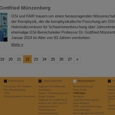
Gottfried Münzenberg
GSI und FAIR trauern um einen herausragenden Wissenschaftl
der Kernphysik, der die kernphysikalische Forschung am GSI
Helmholtzzentrum für Schwerionenforschung über Jahrzehnte 
ehemalige GSI-Bereichsleiter Professor Dr. Gottfried Münzenb
Januar 2024 im Alter von 83 Jahren verstorben.
Mehr »
19
20
21
22
23
24
25
26
27
»
FORSCHUNG
JOBS/KARRIERE
MEDIEN/NEWS
A
Forschung - Ein Überblick
Angebote für Studierende
Pressemitteilungen
Forsc
Beschleunigeranlage
Ausbildung
News-Archiv
Admini
FAIR
Master / Promotionsarbeiten
FAIR-News
Gesamt
Wissenschaftliche Netzwerke
Duales Studium
Mediathek
Beschl
entwic
Angebote für Schüler*innen
Logos/Erscheinungsbild
IT
Arbeiten bei FAIR und GSI
target-Magazin
Organi
Mentoring Hessen
FAIR- und GSI-Broschüren
Wissen
Stellenangebote
Veranstaltungen
Initiativbewerbung
Besichtigungen bei GSI/FAIR