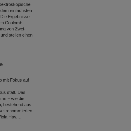
pektroskopische
 dem einfachsten
 Die Ergebnisse
ken Coulomb-
ung von Zwei-
und stellen einen
ie
p mit Fokus auf
us statt. Das
ms – wie die
p, bestehend aus
wei renommierten
Viola Hay,…