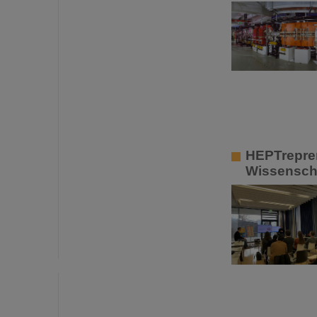
HEPTrepren
Wissenscha