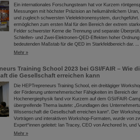
Ein internationales Forschungsteam hat vor Kurzem röntgens
Messungen mit höchster Präzision an heliumähnlichem Uran,
und zugleich schwersten Vielelektronensystem, durchgeführt.
ermöglichen zum ersten Mal für den Bereich der extrem star
Felder schwerster Kerne die Trennung und separate Überprüf
Schleifen- und Zwei-Elektronen-QED-Effekten hoher Ordnung 
bedeutenden Maßstab für die QED im Starkfeldbereich dar. ...
Mehr »
eurs Training School 2023 bei GSI/FAIR – Wie d
ft die Gesellschaft erreichen kann
Die HEPTrepreneurs Training School, ein dreitägiger Worksho
der Förderung unternehmerischer Fähigkeiten im Bereich der
Hochenergiephysik fand vor Kurzem auf dem GSI/FAIR-Camp
übergreifende Thema lautete: „Grundlagen des Unternehmertu
Wissenschaft die Gesellschaft erreichen kann“. Der Worksho
Vorträgen und interaktiven Workshop-Formaten, wurde von z
Expert*innen geleitet: Ian Tracey, CEO von Anchored In, und 
Mehr »