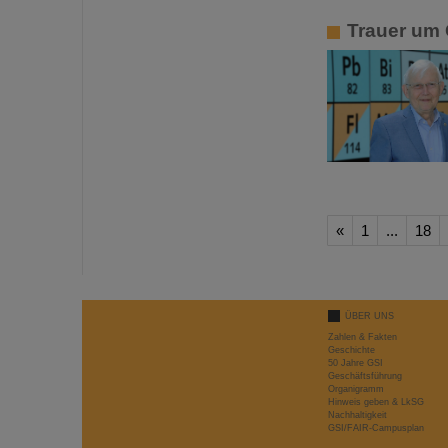
Trauer um 
«
1
...
18
ÜBER UNS
Zahlen & Fakten
Geschichte
50 Jahre GSI
Geschäftsführung
Organigramm
Hinweis geben & LkSG
Nachhaltigkeit
GSI/FAIR-Campusplan