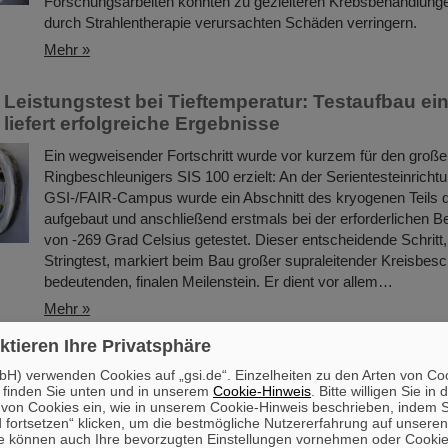
Forschungsarbeiten könnten zu gezielteren Krebsbehandlunge
durch Strahlentherapie verursachten Schäden verringern.
Mehr »
Leistungstest bei Tieftemperatur: Testaufbau ei
liefert erfolgreiche Ergebnisse
Ein wegweisender Fortschritt wurde vor kurzem für den groß
Ringbeschleunigers SIS 100 erzielt: An der Serientesteinrich
GSI-/FAIR-Campus wurde ein Abschnitt des kryogenen Teils 
aufgebaut und anschließend erstmals bei der erforderlichen B
von -269 Grad Celsius getestet. Dieser entscheidende Schritt
Stringtest, markiert beim Bau großer supraleitender Kreisbesc
bedeutenden, finalen Meilenstein. Er dient vor allem…
Mehr »
ktieren Ihre Privatsphäre
ftsausschuss der Stadt Darmstadt bei GSI und 
H) verwenden Cookies auf „gsi.de“. Einzelheiten zu den Arten von Co
 finden Sie unten und in unserem
Cookie-Hinweis
. Bitte willigen Sie in 
Der Ausschuss für Wirtschaftsförderung, Wissenschaft und Bü
on Cookies ein, wie in unserem Cookie-Hinweis beschrieben, indem Si
der Stadt Darmstadt besuchte kürzlich das GSI Helmholtzzen
 fortsetzen“ klicken, um die bestmögliche Nutzererfahrung auf unsere
Schwerionenforschung und die FAIR Facility for Antiproton an
e können auch Ihre bevorzugten Einstellungen vornehmen oder Cooki