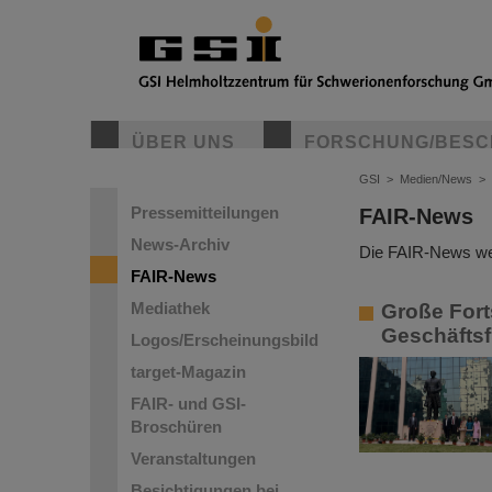
ÜBER UNS
FORSCHUNG/BESC
GSI
>
Medien/News
>
Pressemitteilungen
FAIR-News
News-Archiv
Die FAIR-News wer
FAIR-News
Mediathek
Große Forts
Geschäftsf
Logos/Erscheinungsbild
target-Magazin
FAIR- und GSI-
Broschüren
Veranstaltungen
Besichtigungen bei