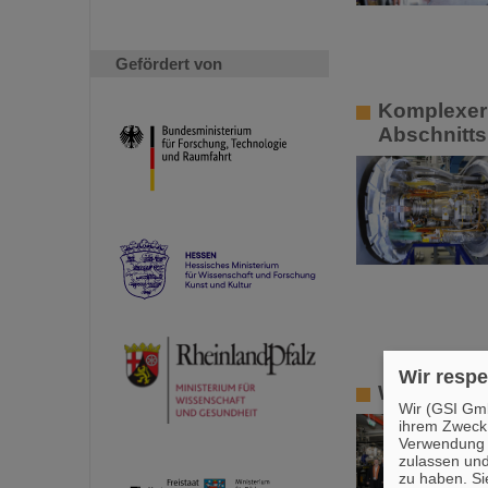
Gefördert von
Komplexer 
Abschnitts 
Wir respe
Wissenscha
Wir (GSI Gmb
ihrem Zweck
Verwendung v
zulassen und
zu haben. Si