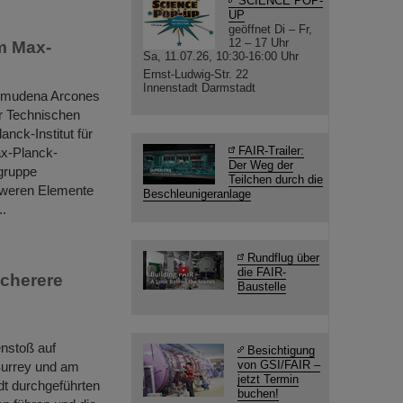
SCIENCE POP-
UP
geöffnet Di – Fr,
12 – 17 Uhr
m Max-
Sa, 11.07.26, 10:30-16:00 Uhr
Ernst-Ludwig-Str. 22
Innenstadt Darmstadt
Almudena Arcones
r Technischen
nck-Institut für
FAIR-Trailer:
ax-Planck-
Der Weg der
sgruppe
Teilchen durch die
hweren Elemente
Beschleunigeranlage
..
Rundflug über
die FAIR-
cherere
Baustelle
enstoß auf
Besichtigung
von GSI/FAIR –
 Surrey und am
jetzt Termin
t durchgeführten
buchen!