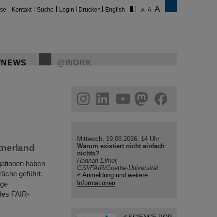
ise
Kontakt
Suche
Login
Drucken
English
/NEWS
@WORK
gram
linkedin
youtube
helmholtz.social
facebook
Mittwoch, 19.08.2026, 14 Uhr
Warum existiert nicht einfach
tnerland
nichts?
Hannah Elfner,
gationen haben
GSI/FAIR/Goethe-Universität
äche geführt,
Anmeldung und weitere
Informationen
ige
des FAIR-