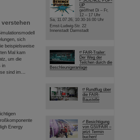
SCIENCE POP-
UP
geöffnet Di – Fr,
12 – 17 Uhr
Sa, 11.07.26, 10:30-16:00 Uhr
z verstehen
Ernst-Ludwig-Str. 22
Innenstadt Darmstadt
Simulationsmodell
lungen, sich
ie beispielsweise
sten Mal kam
FAIR-Trailer:
Der Weg der
atz, um die
Teilchen durch die
 in
Beschleunigeranlage
sse sind im…
Rundflug über
die FAIR-
Baustelle
ichtigen
 Großkomponente
Besichtigung
High Energy
von GSI/FAIR –
jetzt Termin
buchen!