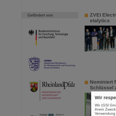
ZVEI Elect
Gefördert von
etalytics
Nominiert 
Schlüssel 
Wir respe
Wir (GSI Gmb
ihrem Zweck
Verwendung v