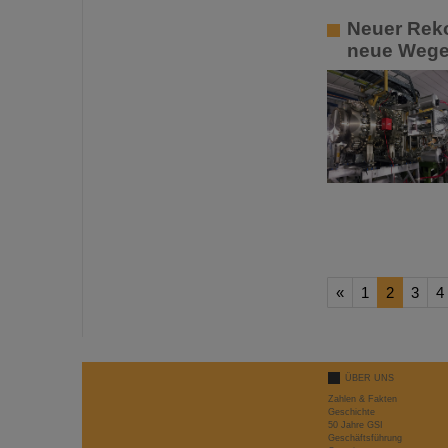
Neuer Rek
neue Wege 
«
1
2
3
4
ÜBER UNS
Zahlen & Fakten
Geschichte
50 Jahre GSI
Geschäftsführung