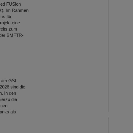
ced FUSion
enz). Im Rahmen
ms für
ojekt eine
reits zum
n der BMFTR-
C am GSI
2026 sind die
. In den
ierzu die
inen
ranks als