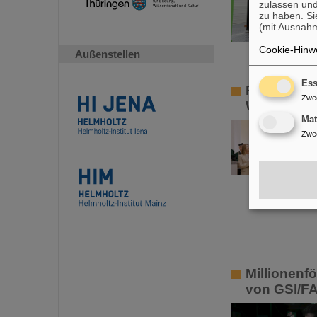
zulassen und
zu haben. Si
(mit Ausnahm
Cookie-Hinwe
Außenstellen
Ess
Paolo Giub
Zwe
Warschau
Ma
Zwe
Millionenf
von GSI/F