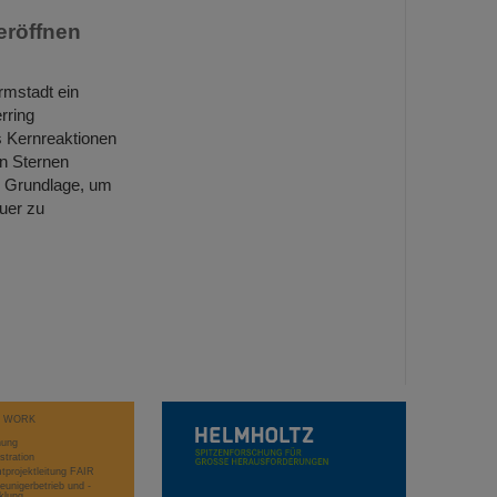
röffnen
rmstadt ein
rring
 Kernreaktionen
on Sternen
e Grundlage, um
uer zu
T WORK
hung
stration
projektleitung FAIR
eunigerbetrieb und -
klung