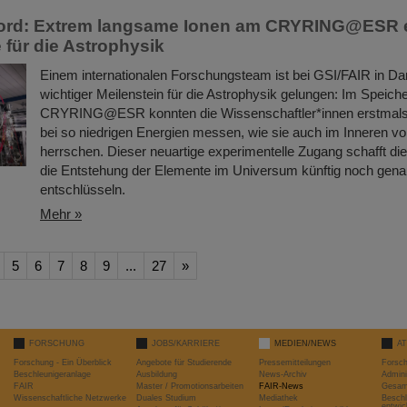
ord: Extrem langsame Ionen am CRYRING@ESR e
für die Astrophysik
Einem internationalen Forschungsteam ist bei GSI/FAIR in Da
wichtiger Meilenstein für die Astrophysik gelungen: Im Speiche
CRYRING@ESR konnten die Wissenschaftler*innen erstmals
bei so niedrigen Energien messen, wie sie auch im Inneren v
herrschen. Dieser neuartige experimentelle Zugang schafft di
die Entstehung der Elemente im Universum künftig noch gena
entschlüsseln.
Mehr »
5
6
7
8
9
...
27
»
FORSCHUNG
JOBS/KARRIERE
MEDIEN/NEWS
A
Forschung - Ein Überblick
Angebote für Studierende
Pressemitteilungen
Forsc
Beschleunigeranlage
Ausbildung
News-Archiv
Admini
FAIR
Master / Promotionsarbeiten
FAIR-News
Gesamt
Wissenschaftliche Netzwerke
Duales Studium
Mediathek
Beschl
entwic