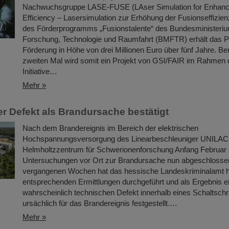
Nachwuchsgruppe LASE-FUSE (LAser Simulation for Enhan
Efficiency – Lasersimulation zur Erhöhung der Fusionseffizi
des Förderprogramms „Fusionstalente“ des Bundesministeriu
Forschung, Technologie und Raumfahrt (BMFTR) erhält das Pr
Förderung in Höhe von drei Millionen Euro über fünf Jahre. Be
zweiten Mal wird somit ein Projekt von GSI/FAIR im Rahme
Initiative…
Mehr »
r Defekt als Brandursache bestätigt
Nach dem Brandereignis im Bereich der elektrischen
Hochspannungsversorgung des Linearbeschleuniger UNILA
Helmholtzzentrum für Schwerionenforschung Anfang Februar 
Untersuchungen vor Ort zur Brandursache nun abgeschlossen
vergangenen Wochen hat das hessische Landeskriminalamt h
entsprechenden Ermittlungen durchgeführt und als Ergebnis e
wahrscheinlich technischen Defekt innerhalb eines Schaltsch
ursächlich für das Brandereignis festgestellt.…
Mehr »