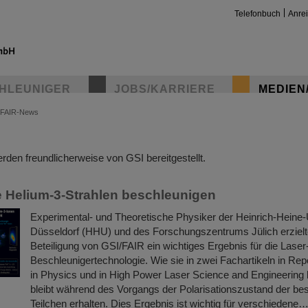
Telefonbuch
Anre
HLEUNIGER
JOBS/KARRIERE
MEDIEN
FAIR-News
insta
den freundlicherweise von GSI bereitgestellt.
te Helium-3-Strahlen beschleunigen
Experimental- und Theoretische Physiker der Heinrich-Heine-U
Düsseldorf (HHU) und des Forschungszentrums Jülich erzielt
Beteiligung von GSI/FAIR ein wichtiges Ergebnis für die Lase
Beschleunigertechnologie. Wie sie in zwei Fachartikeln in Re
in Physics und in High Power Laser Science and Engineering 
bleibt während des Vorgangs der Polarisationszustand der be
Teilchen erhalten. Dies Ergebnis ist wichtig für verschiedene