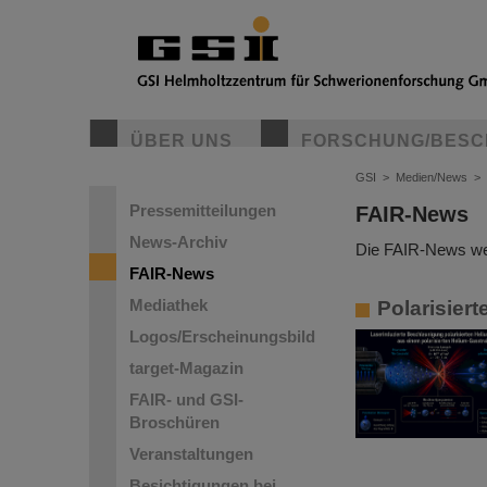
ÜBER UNS
FORSCHUNG/BESC
GSI
>
Medien/News
>
Pressemitteilungen
FAIR-News
News-Archiv
Die FAIR-News wer
FAIR-News
Mediathek
Polarisier
Logos/Erscheinungsbild
target-Magazin
FAIR- und GSI-
Broschüren
Veranstaltungen
Besichtigungen bei