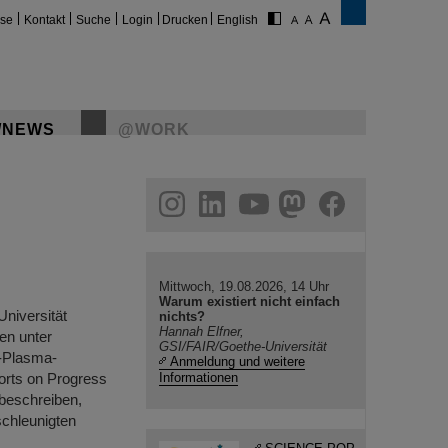
ise
Kontakt
Suche
Login
Drucken
English
/NEWS
@WORK
gram
linkedin
youtube
helmholtz.social
facebook
Mittwoch, 19.08.2026, 14 Uhr
Warum existiert nicht einfach
niversität
nichts?
Hannah Elfner,
en unter
GSI/FAIR/Goethe-Universität
r-Plasma-
Anmeldung und weitere
ports on Progress
Informationen
beschreiben,
schleunigten
…