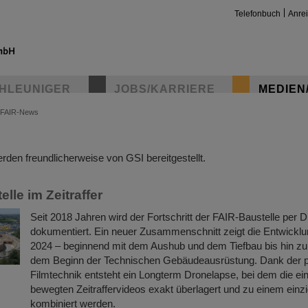
Telefonbuch
Anre
HLEUNIGER
JOBS/KARRIERE
MEDIEN
FAIR-News
insta
den freundlicherweise von GSI bereitgestellt.
lle im Zeitraffer
Seit 2018 Jahren wird der Fortschritt der FAIR-Baustelle per
dokumentiert. Ein neuer Zusammenschnitt zeigt die Entwicklu
2024 – beginnend mit dem Aushub und dem Tiefbau bis hin 
dem Beginn der Technischen Gebäudeausrüstung. Dank der p
Filmtechnik entsteht ein Longterm Dronelapse, bei dem die ein
bewegten Zeitraffervideos exakt überlagert und zu einem einz
kombiniert werden.