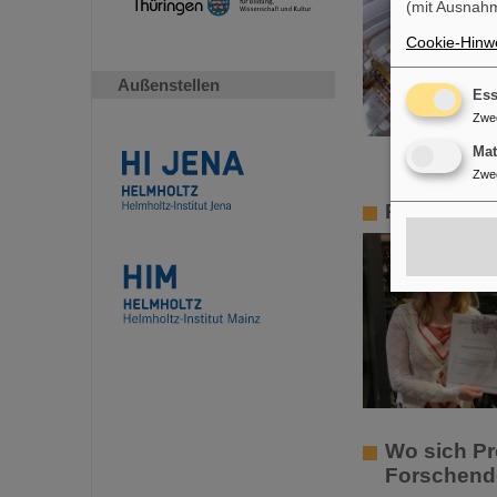
(mit Ausnahm
Cookie-Hinwe
Außenstellen
Ess
Zwe
Ma
Zwe
PANDA-PhD-
Wo sich P
Forschende