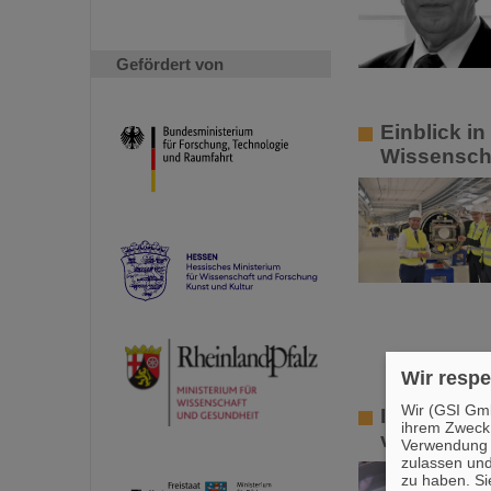
Gefördert von
Einblick i
Wissensch
Wir respe
Wir (GSI Gmb
Innovative
ihrem Zweck
von GSI u
Verwendung v
zulassen und
zu haben. Si