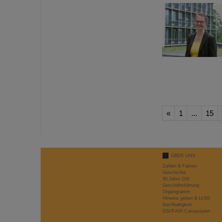
«
1
...
15
ÜBER UNS
Zahlen & Fakten
Geschichte
50 Jahre GSI
Geschäftsführung
Organigramm
Hinweis geben & LkSG
Nachhaltigkeit
GSI/FAIR-Campusplan