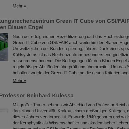
Mehr »
tungsrechenzentrum Green IT Cube von GSI/FAIR
den Blauen Engel
Nach der erfolgreichen Rezertifizierung darf das Hochleistu
Green IT Cube von GSI/FAIR auch weiterhin den Blauen Enge
Umweltzeichen der Bundesregierung, führen. Dank eines spez
Kühlsystems ist das Rechenzentrum besonders energieeffizie
ressourcenschonend. Die Bedingungen für den Blauen Engel 
regelmäßigen Abständen überprüft und überarbeitet. Um das S
behalten, wurde der Green IT Cube an die neuen Kriterien ang
Mehr »
Professor Reinhard Kulessa
Mit großer Trauer nehmen wir Abschied von Professor Reinha
Jagiellonen-Universität, Krakau, einem großartigen Kollegen, 
dieses Jahres verstorben ist. Er wurde 1940 geboren und wi
der Kernphysik als Wissenschaftler und akademischer Lehrer.
begann er bei der GSI in der Gruppe von Professo Dirk Schwa