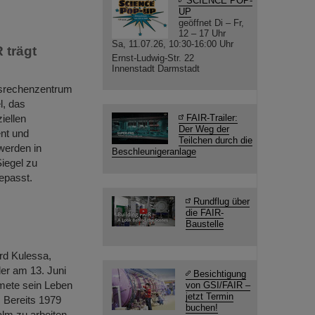
SCIENCE POP-
UP
geöffnet Di – Fr,
12 – 17 Uhr
Sa, 11.07.26, 10:30-16:00 Uhr
 trägt
Ernst-Ludwig-Str. 22
Innenstadt Darmstadt
ngsrechenzentrum
l, das
iellen
FAIR-Trailer:
Der Weg der
nt und
Teilchen durch die
werden in
Beschleunigeranlage
iegel zu
epasst.
Rundflug über
die FAIR-
Baustelle
rd Kulessa,
der am 13. Juni
Besichtigung
dmete sein Leben
von GSI/FAIR –
jetzt Termin
 Bereits 1979
buchen!
lm zu arbeiten