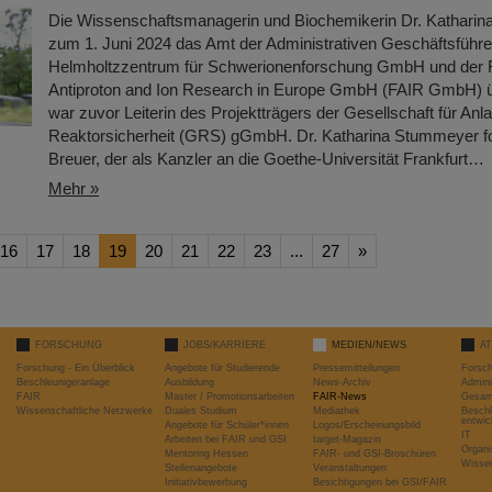
Die Wissenschaftsmanagerin und Biochemikerin Dr. Kathari
zum 1. Juni 2024 das Amt der Administrativen Geschäftsführe
Helmholtzzentrum für Schwerionenforschung GmbH und der Fa
Antiproton and Ion Research in Europe GmbH (FAIR GmbH)
war zuvor Leiterin des Projektträgers der Gesellschaft für Anl
Reaktorsicherheit (GRS) gGmbH. Dr. Katharina Stummeyer folg
Breuer, der als Kanzler an die Goethe-Universität Frankfurt…
Mehr »
16
17
18
19
20
21
22
23
...
27
»
FORSCHUNG
JOBS/KARRIERE
MEDIEN/NEWS
A
Forschung - Ein Überblick
Angebote für Studierende
Pressemitteilungen
Forsc
Beschleunigeranlage
Ausbildung
News-Archiv
Admini
FAIR
Master / Promotionsarbeiten
FAIR-News
Gesamt
Wissenschaftliche Netzwerke
Duales Studium
Mediathek
Beschl
entwic
Angebote für Schüler*innen
Logos/Erscheinungsbild
IT
Arbeiten bei FAIR und GSI
target-Magazin
Organi
Mentoring Hessen
FAIR- und GSI-Broschüren
Wissen
Stellenangebote
Veranstaltungen
Initiativbewerbung
Besichtigungen bei GSI/FAIR