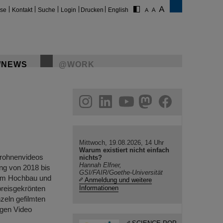
ise
Kontakt
Suche
Login
Drucken
English
/NEWS
@WORK
gram
linkedin
youtube
helmholtz.social
facebook
Mittwoch, 19.08.2026, 14 Uhr
Warum existiert nicht einfach
 Drohnenvideos
nichts?
Hannah Elfner,
ng von 2018 bis
GSI/FAIR/Goethe-Universität
zum Hochbau und
Anmeldung und weitere
reisgekrönten
Informationen
zeln gefilmten
igen Video