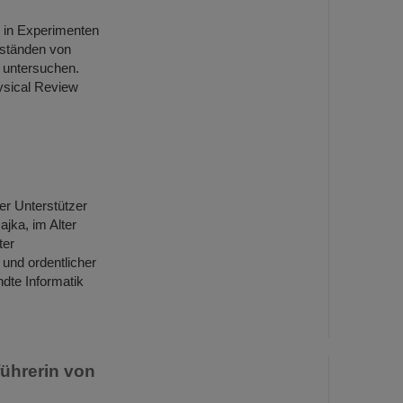
, in Experimenten
uständen von
 untersuchen.
ysical Review
uer Unterstützer
jka, im Alter
ter
 und ordentlicher
dte Informatik
führerin von