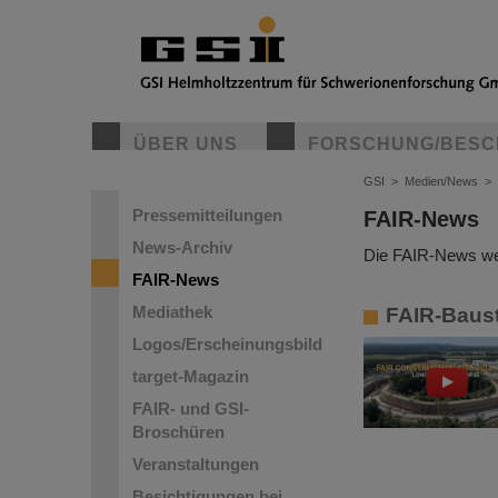
ÜBER UNS
FORSCHUNG/BESC
GSI
>
Medien/News
>
Pressemitteilungen
FAIR-News
News-Archiv
Die FAIR-News wer
FAIR-News
Mediathek
FAIR-Bauste
Logos/Erscheinungsbild
target-Magazin
FAIR- und GSI-
Broschüren
Veranstaltungen
Besichtigungen bei