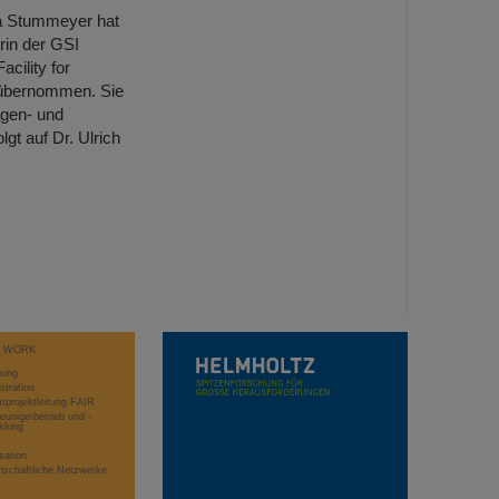
na Stummeyer hat
rin der GSI
cility for
 übernommen. Sie
agen- und
t auf Dr. Ulrich
T WORK
hung
stration
projektleitung FAIR
eunigerbetrieb und -
klung
sation
schaftliche Netzwerke