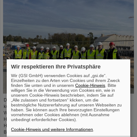
Wir respektieren Ihre Privatsphäre
Wir (GSI GmbH) verwenden Cookies auf „gsi.de“.
Einzelheiten zu den Arten von Cookies und ihrem Zweck
finden Sie unten und in unserem
Cookie-Hinweis
. Bitte
willigen Sie in die Verwendung von Cookies ein, wie in
unserem Cookie-Hinweis beschrieben, indem Sie auf
Die Anforderungen an die Hauptstromversorgungen des
„Alle zulassen und fortsetzen“ klicken, um die
bestmögliche Nutzererfahrung auf unseren Webseiten zu
künftigen FAIR-Ringbeschleunigers SIS100 sind extrem.
haben. Sie können auch Ihre bevorzugten Einstellungen
Während des Beschleunigungszyklus müssen die Ströme der
vornehmen oder Cookies ablehnen (mit Ausnahme
Hauptmagnete mit höchster Präzision geführt werden. Vier
unbedingt erforderlicher Cookies).
Hochleistungsstromversorgungen werden benötigt, um die
Cookie-Hinweis und weitere Informationen
.
Biege- und Fokussiermagnete des SIS100 zu betreiben. Diese