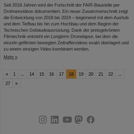
Seit 2018 Jahren wird der Fortschritt der FAIR-Baustelle per
Drohnenvideos dokumentiert. Ein neuer Zusammenschnitt zeigt
die Entwicklung von 2018 bis 2024 – beginnend mit dem Aushub
und dem Tiefbau bis hin zum Hochbau und dem Beginn der
Technischen Gebäudeausrüstung. Dank der preisgekrönten
Filmtechnik entsteht ein Longterm Dronelapse, bei dem die
einzeln gefilmten bewegten Zeitraffervideos exakt überlagert und
zu einem einzigen Video kombiniert werden.
Mehr »
«
1
...
14
15
16
17
18
19
20
21
22
...
27
»
instagram
linkedin
youtube
helmholtz.social
facebook