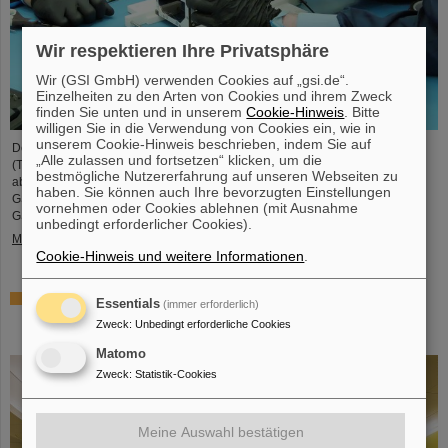
Wir respektieren Ihre Privatsphäre
Wir (GSI GmbH) verwenden Cookies auf „gsi.de“.
Einzelheiten zu den Arten von Cookies und ihrem Zweck
finden Sie unten und in unserem
Cookie-Hinweis
. Bitte
willigen Sie in die Verwendung von Cookies ein, wie in
unserem Cookie-Hinweis beschrieben, indem Sie auf
Der studentische Raumfahrtverein TU Darmstadt Space Technology e.V.
„Alle zulassen und fortsetzen“ klicken, um die
(TUDSaT) hat erfolgreich den Zusammenbau des TRACE-Satelliten
bestmögliche Nutzererfahrung auf unseren Webseiten zu
abgeschlossen – in der Reinraumumgebung des Detektorlabors von
haben. Sie können auch Ihre bevorzugten Einstellungen
GSI/FAIR. Mit an Bord des Satelliten befinden sich auch Detektoren von
vornehmen oder Cookies ablehnen (mit Ausnahme
GSI/FAIR, mit denen geladene Teilchen im Orbit gemessen werden sollen.
unbedingt erforderlicher Cookies).
Mehr »
Cookie-Hinweis und weitere Informationen
.
Zusammenarbeit bei Forschung und Anwendung der
Essentials
(immer erforderlich)
Partikeltherapie – THM und GSI/FAIR schließen
Zweck
:
Unbedingt erforderliche Cookies
Kooperationsvereinbarung
Matomo
Zweck
:
Statistik-Cookies
Meine Auswahl bestätigen