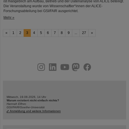
ist maßgeblich am Aufbau, Betrieb und der Datenanalyse von ALICE beteiligt.
Die Veranstaltung wurde von Wissenschaftler*innen der ALICE-
Forschungsabteilung bei GSI/FAIR ausgerichtet.
Mehr »
«
1
2
3
4
5
6
7
8
9
...
27
»
instagram
linkedin
youtube
helmholtz.social
facebook
Mittwoch, 19.08.2026, 14 Uhr
Warum existiert nicht einfach nichts?
Hannah Elfner,
GSI/FAIR/Goethe-Universität
Anmeldung und weitere Informationen