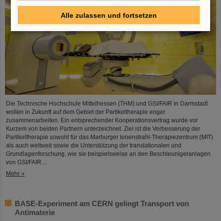
Alle zulassen und fortsetzen
Die Technische Hochschule Mittelhessen (THM) und GSI/FAIR in Darmstadt
wollen in Zukunft auf dem Gebiet der Partikeltherapie enger
zusammenarbeiten. Ein entsprechender Kooperationsvertrag wurde vor
Kurzem von beiden Partnern unterzeichnet. Ziel ist die Verbesserung der
Partikeltherapie sowohl für das Marburger Ionenstrahl-Therapiezentrum (MIT)
als auch weltweit sowie die Unterstützung der translationalen und
Grundlagenforschung, wie sie beispielsweise an den Beschleunigeranlagen
von GSI/FAIR…
Mehr »
BASE-Experiment am CERN gelingt Transport von
Antimaterie