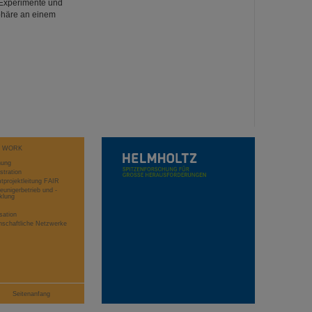
 Experimente und
phäre an einem
T WORK
hung
stration
projektleitung FAIR
eunigerbetrieb und -
klung
sation
schaftliche Netzwerke
Seitenanfang