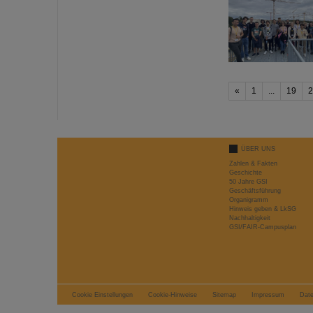
«
1
...
19
2
ÜBER UNS
Zahlen & Fakten
Geschichte
50 Jahre GSI
Geschäftsführung
Organigramm
Hinweis geben & LkSG
Nachhaltigkeit
GSI/FAIR-Campusplan
Cookie Einstellungen
Cookie-Hinweise
Sitemap
Impressum
Dat