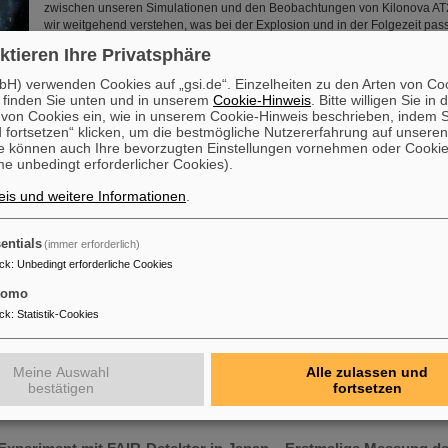
zwischen unseren Simulationen und den Beobachtungen von Kilonova AT2
wir weitgehend verstehen, was bei der Explosion und in der Folgezeit passie
Shingles, Wissenschaftler bei GSI/FAIR und Hauptautor der…
ktieren Ihre Privatsphäre
Mehr »
H) verwenden Cookies auf „gsi.de“. Einzelheiten zu den Arten von Co
 finden Sie unten und in unserem
Cookie-Hinweis
. Bitte willigen Sie in 
Geschenk an PANDA
on Cookies ein, wie in unserem Cookie-Hinweis beschrieben, indem Si
 fortsetzen“ klicken, um die bestmögliche Nutzererfahrung auf unsere
Der außer Dienst gestellte Outer Tracker des LHCb-Experiments am CERN
e können auch Ihre bevorzugten Einstellungen vornehmen oder Cooki
einwöchigen Reise zu FAIR in Darmstadt, Deutschland, auf. Dort wird er 
e unbedingt erforderlicher Cookies).
Experiment genutzt werden, um zu untersuchen, wie subatomare Teilchen
is und weitere Informationen
.
Mehr »
entials
(immer erforderlich)
n ihren Platz bringen bei GSI/FAIR mit RI.Logistica
ck
:
Unbedingt erforderliche Cookies
GSI und FAIR sind neues Mitglied der gemeinnützigen Organisation RI.Logi
tomo
Ziel gesetzt hat, durch die Bereitstellung von Werkzeugen, Infrastruktur un
ck
:
Statistik-Cookies
Logistik "Wissenschaft an ihren Platz zu bringen“. Der Betrieb und die Ve
bestehenden GSI-Beschleuniger und -Experimente sowie der Bau, die Insta
Inbetriebnahme unserer künftigen FAIR-Forschungseinrichtungen stellen 
Meine Auswahl
Alle zulassen und
logistische Herausforderungen. Einige…
bestätigen
fortsetzen
Mehr »