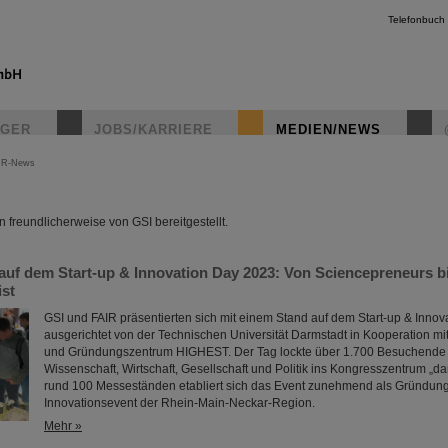
Telefonbuch
IGER
JOBS/KARRIERE
MEDIEN/NEWS
IR-News
instagr
freundlicherweise von GSI bereitgestellt.
auf dem Start-up & Innovation Day 2023: Von Sciencepreneurs b
ist
GSI und FAIR präsentierten sich mit einem Stand auf dem Start-up & Innov
ausgerichtet von der Technischen Universität Darmstadt in Kooperation mi
und Gründungszentrum HIGHEST. Der Tag lockte über 1.700 Besuchende
Wissenschaft, Wirtschaft, Gesellschaft und Politik ins Kongresszentrum „da
rund 100 Messeständen etabliert sich das Event zunehmend als Gründun
Innovationsevent der Rhein-Main-Neckar-Region.
Mehr »