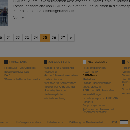
GSI und FAIR teil. Sie verbrachten acht Wochen auf dem Campus, lernten
Forschungsbereiche von GSI und FAIR kennen und tauchten in die Atmos
internationalen Beschleunigerlabor ein.
Mehr »
0
21
22
23
24
25
26
27
»
FORSCHUNG
JOBS/KARRIERE
MEDIEN/NEWS
A
Forschung - Ein Überblick
Angebote für Studierende
Pressemitteilungen
Forsc
Beschleunigeranlage
Ausbildung
News-Archiv
Admini
FAIR
Master / Promotionsarbeiten
FAIR-News
Gesamt
Wissenschaftliche Netzwerke
Duales Studium
Mediathek
Beschl
entwic
Angebote für Schüler*innen
Logos/Erscheinungsbild
IT
Arbeiten bei FAIR und GSI
target-Magazin
Organi
Mentoring Hessen
FAIR- und GSI-Broschüren
Wissen
Stellenangebote
Veranstaltungen
Initiativbewerbung
Besichtigungen bei GSI/FAIR
Fanshop
Ansprechpersonen
Aufgaben der Presse- und
Öffentlichkeitsarbeit
enschutz
Haftungsausschluss
Urheberrecht
Erklärung zur Barrierefreiheit
9551