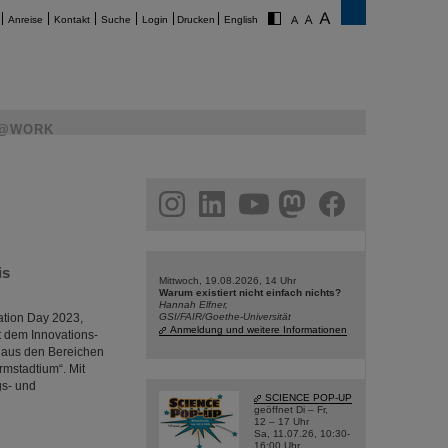
Anreise
Kontakt
Suche
Login
Drucken
English
@WORK
am
linkedin
youtube
helmholtz.social
facebook
is
Mittwoch, 19.08.2026, 14 Uhr
Warum existiert nicht einfach nichts?
Hannah Elfner,
ation Day 2023,
GSI/FAIR/Goethe-Universität
Anmeldung und weitere Informationen
t dem Innovations-
 aus den Bereichen
rmstadtium“. Mit
gs- und
SCIENCE POP-UP
geöffnet Di – Fr,
12 – 17 Uhr
Sa, 11.07.26, 10:30-
16:00 Uhr