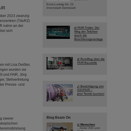
Ernst-Ludwig-Str. 22
AIR
Innenstadt Darmstadt
ember 2023 zwanzig
henzentren (TdoRZ)
IR nahm an der
FAIR-Trailer: Der
bei sich
Weg der Teilchen
durch die
Beschleunigeranlage
Rundflug über die
FAIR-Baustelle
 mit Lisa Deißler,
angen wurden sie
SI und FAIR, Jörg
r, Stellvertretung
der Presse- und
Besichtigung von
GSI/FAIR –
jetzt Termin buchen!
Blog Beam On
g zweier
oskopischen
Menschen
Übereinstimmung
...hinter GSI und