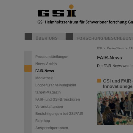
ÜBER UNS
FORSCHUNG/BESCHLEUN
GSI
>
Medien/News
>
FA
Pressemitteilungen
FAIR-News
News-Archiv
Die FAIR-News werden 
FAIR-News
Mediathek
GSI und FAIR 
Logos/Erscheinungsbild
Innovationsge
target-Magazin
FAIR- und GSI-Broschüren
Veranstaltungen
Besichtigungen bei GSI/FAIR
Fanshop
Ansprechpersonen