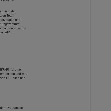
es Kerns
ung und der
onalen Team
zu erzeugen und
chungszentrum
und tonnenschweren
m FAIR ...
I/FAIR hat einen
übernommen und wird
von GSI leiten und
dent Program bei