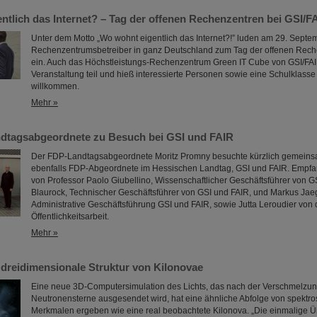
ntlich das Internet? – Tag der offenen Rechenzentren bei GSI/F
Unter dem Motto „Wo wohnt eigentlich das Internet?!” luden am 29. Sept
Rechenzentrumsbetreiber in ganz Deutschland zum Tag der offenen Rec
ein. Auch das Höchstleistungs-Rechenzentrum Green IT Cube von GSI/FA
Veranstaltung teil und hieß interessierte Personen sowie eine Schulklasse 
willkommen.
Mehr »
dtagsabgeordnete zu Besuch bei GSI und FAIR
Der FDP-Landtagsabgeordnete Moritz Promny besuchte kürzlich gemeinsam
ebenfalls FDP-Abgeordnete im Hessischen Landtag, GSI und FAIR. Empf
von Professor Paolo Giubellino, Wissenschaftlicher Geschäftsführer von G
Blaurock, Technischer Geschäftsführer von GSI und FAIR, und Markus Jaege
Administrative Geschäftsführung GSI und FAIR, sowie Jutta Leroudier von 
Öffentlichkeitsarbeit.
Mehr »
e dreidimensionale Struktur von Kilonovae
Eine neue 3D-Computersimulation des Lichts, das nach der Verschmelzun
Neutronensterne ausgesendet wird, hat eine ähnliche Abfolge von spektr
Merkmalen ergeben wie eine real beobachtete Kilonova. „Die einmalige 