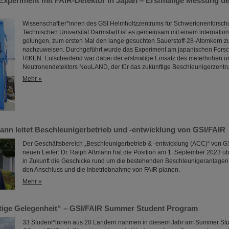
 Experiment mit FAIR-Detektor in Japan – Erstmalige Messung d
Wissenschaftler*innen des GSI Helmholtzzentrums für Schwerionenforsch
Technischen Universität Darmstadt ist es gemeinsam mit einem internati
gelungen, zum ersten Mal den lange gesuchten Sauerstoff-28-Atomkern 
nachzuweisen. Durchgeführt wurde das Experiment am japanischen Fors
RIKEN. Entscheidend war dabei der erstmalige Einsatz des meterhohen 
Neutronendetektors NeuLAND, der für das zukünftige Beschleunigerzentru
Mehr »
ann leitet Beschleunigerbetrieb und -entwicklung von GSI/FAIR
Der Geschäftsbereich „Beschleunigerbetrieb & -entwicklung (ACC)“ von GS
neuen Leiter: Dr. Ralph Aßmann hat die Position am 1. September 2023 
in Zukunft die Geschicke rund um die bestehenden Beschleunigeranlagen 
den Anschluss und die Inbetriebnahme von FAIR planen.
Mehr »
rtige Gelegenheit“ – GSI/FAIR Summer Student Program
33 Student*innen aus 20 Ländern nahmen in diesem Jahr am Summer Stu