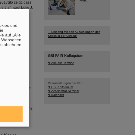
FAIR.
017gfo zeigt, dass
rt ist“, sagt Luke J.
okies und
die
Umgang mit den Auswirkungen des
e auf „Alle
Kriegs in der Ukraine
n Webseiten
 brach zu einer
es ablehnen
durch das PANDA-
 Materie aufbauen.
GSI-FAIR Kolloquium
Aktuelle Termine
Veranstaltungen bei GSI:
GSI-Kolloquium
stica, die sich zum
Accelerator Seminar
d Standards für die
Kalender
rbesserung der
llation und die
GSI/FAIR vor enorme