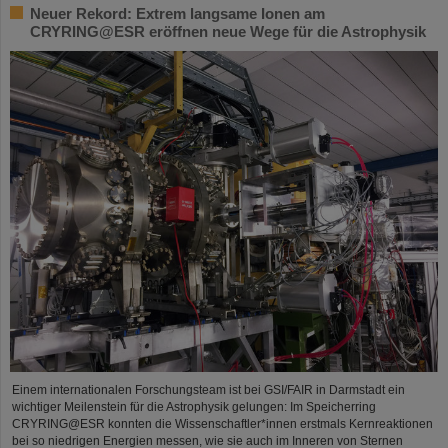
Neuer Rekord: Extrem langsame Ionen am
CRYRING@ESR eröffnen neue Wege für die Astrophysik
Einem internationalen Forschungsteam ist bei GSI/FAIR in Darmstadt ein
wichtiger Meilenstein für die Astrophysik gelungen: Im Speicherring
CRYRING@ESR konnten die Wissenschaftler*innen erstmals Kernreaktionen
bei so niedrigen Energien messen, wie sie auch im Inneren von Sternen