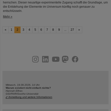
herrschen. Dieser neuartige experimentelle Zugang schafft die Grundlage, um
die Entstehung der Elemente im Universum künftig noch genauer zu
entschlüsseln.
Mehr »
«
1
2
3
4
5
6
7
8
9
...
27
»
instagram
linkedin
youtube
helmholtz.social
facebook
Mittwoch, 19.08.2026, 14 Uhr
Warum existiert nicht einfach nichts?
Hannah Elfner,
GSI/FAIR/Goethe-Universität
Anmeldung und weitere Informationen