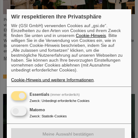
Wir respektieren Ihre Privatsphäre
Professor Paolo Giubellino, ehemaliger Wissenschaftlicher Geschäftsführer
von GSI und FAIR, ist von der Technischen Universität Warschau mit der
Wir (GSI GmbH) verwenden Cookies auf „gsi.de“.
Einzelheiten zu den Arten von Cookies und ihrem Zweck
Ehrendoktorwürde ausgezeichnet worden. Sie wurde am 6. Mai 2026 im
finden Sie unten und in unserem
Cookie-Hinweis
. Bitte
Rahmen einer feierlichen Sitzung des Senats der Technischen Universität
willigen Sie in die Verwendung von Cookies ein, wie in
Warschau verliehen. Die Universität würdigt damit Giubellinos herausragende
unserem Cookie-Hinweis beschrieben, indem Sie auf
Beiträge zur Kern- und Teilchenphysik sowie seine langjährige und
„Alle zulassen und fortsetzen“ klicken, um die
erfolgreiche Zusammenarbeit mit der Technischen Universität Warschau. ...
bestmögliche Nutzererfahrung auf unseren Webseiten zu
Mehr »
haben. Sie können auch Ihre bevorzugten Einstellungen
vornehmen oder Cookies ablehnen (mit Ausnahme
unbedingt erforderlicher Cookies).
Millionenförderung des BMFTR für Fusionsforschung –
Cookie-Hinweis und weitere Informationen
.
Dr. Yannik Zobus von GSI/FAIR wirbt Nachwuchsgruppe
ein
Essentials
(immer erforderlich)
Zweck
:
Unbedingt erforderliche Cookies
Matomo
Zweck
:
Statistik-Cookies
Meine Auswahl bestätigen