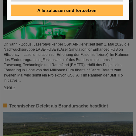
Alle zulassen und fortsetzen
Dr. Yannik Zobus, Laserphysiker bei GSI/FAIR, leitet seit dem 1. Mai 2026 die
Nachwuchsgruppe LASE-FUSE (LAser Simulation for Enhanced FUSion
Efficiency – Lasersimulation zur Erhöhung der Fusionseffizienz). Im Rahmen
des Förderprogramms „Fusionstalente“ des Bundesministeriums für
Forschung, Technologie und Raumfahrt (BMFTR) erhält das Projekt eine
Förderung in Höhe von drei Millionen Euro über fünf Jahre. Bereits zum
zweiten Mal wird somit ein Projekt von GSI/FAIR im Rahmen der BMFTR-
Initiative…
Mehr »
Technischer Defekt als Brandursache bestätigt