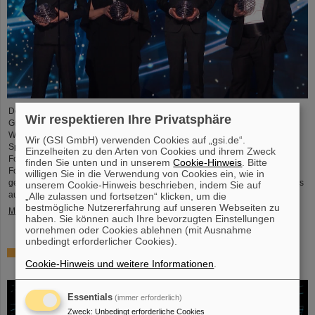
Der renommierte US-amerikanischen „Breakthrough Prize“ für
Wir respektieren Ihre Privatsphäre
Grundlagenphysik geht in diesem Jahr an die vier
Wissenschaftskollaborationen ALICE, ATLAS, CMS, and LHCb am
Wir (GSI GmbH) verwenden Cookies auf „gsi.de“.
Speicherring LHC (Large Hadron Collider ) des europäischen
Einzelheiten zu den Arten von Cookies und ihrem Zweck
Forschungszentrums CERN . Auch mehr als 40 frühere und aktuelle ALICE-
finden Sie unten und in unserem
Cookie-Hinweis
. Bitte
Forschende von GSI/FAIR sind maßgeblich daran beteiligt und wurden nun
willigen Sie in die Verwendung von Cookies ein, wie in
gemeinsam mit ihren Wissenschaftskolleg*innen mit dem angesehenen Preis
unserem Cookie-Hinweis beschrieben, indem Sie auf
ausgezeichnet, der mit drei Millionen US-Dollar dotiert ist…
„Alle zulassen und fortsetzen“ klicken, um die
bestmögliche Nutzererfahrung auf unseren Webseiten zu
Mehr »
haben. Sie können auch Ihre bevorzugten Einstellungen
vornehmen oder Cookies ablehnen (mit Ausnahme
unbedingt erforderlicher Cookies).
Physiker*innen testen Quantentheorie mit Atomkernen
Cookie-Hinweis und weitere Informationen
.
aus einer Kernreaktion
Essentials
(immer erforderlich)
Zweck
:
Unbedingt erforderliche Cookies