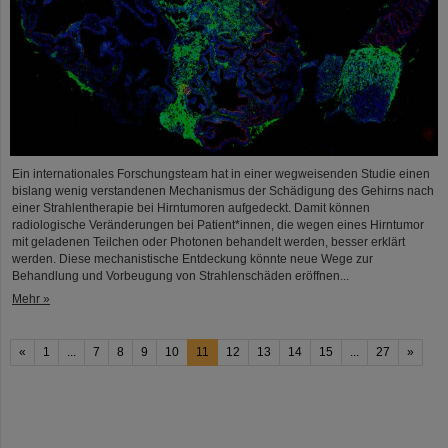
Ein internationales Forschungsteam hat in einer wegweisenden Studie einen
bislang wenig verstandenen Mechanismus der Schädigung des Gehirns nach
einer Strahlentherapie bei Hirntumoren aufgedeckt. Damit können
radiologische Veränderungen bei Patient*innen, die wegen eines Hirntumor
mit geladenen Teilchen oder Photonen behandelt werden, besser erklärt
werden. Diese mechanistische Entdeckung könnte neue Wege zur
Behandlung und Vorbeugung von Strahlenschäden eröffnen...
Mehr »
«
1
...
7
8
9
10
11
12
13
14
15
...
27
»