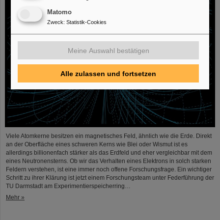
Matomo
Zweck
:
Statistik-Cookies
Meine Auswahl bestätigen
Alle zulassen und fortsetzen
Viele Atomkerne besitzen ein magnetisches Feld, ähnlich wie die Erde. Direkt
an der Oberfläche eines schweren Kerns wie Blei oder Wismut ist es
allerdings billionenfach stärker als das Erdfeld und eher vergleichbar mit dem
eines Neutronensterns. Ob wir das Verhalten eines Elektrons in solch starken
Feldern verstehen, ist eine immer noch offene Forschungsfrage. Ein wichtiger
Schritt zu ihrer Klärung ist jetzt einem Forschungsteam unter Federführung der
TU Darmstadt am Experimentierspeicherring…
Mehr »