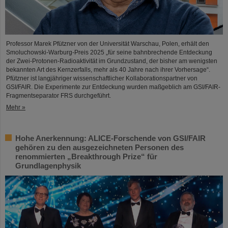
Professor Marek Pfützner von der Universität Warschau, Polen, erhält den
Smoluchowski-Warburg-Preis 2025 „für seine bahnbrechende Entdeckung
der Zwei-Protonen-Radioaktivität im Grundzustand, der bisher am wenigsten
bekannten Art des Kernzerfalls, mehr als 40 Jahre nach ihrer Vorhersage“.
Pfützner ist langjähriger wissenschaftlicher Kollaborationspartner von
GSI/FAIR. Die Experimente zur Entdeckung wurden maßgeblich am GSI/FAIR-
Fragmentseparator FRS durchgeführt.
Mehr »
Hohe Anerkennung: ALICE-Forschende von GSI/FAIR
gehören zu den ausgezeichneten Personen des
renommierten „Breakthrough Prize“ für
Grundlagenphysik