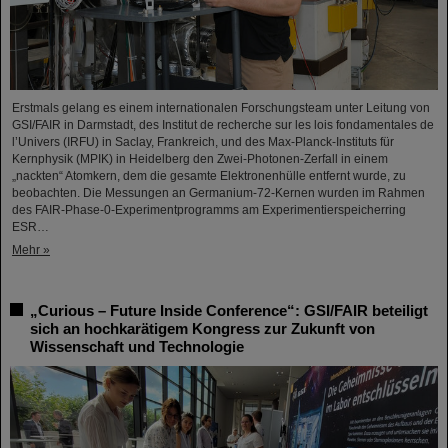
Erstmals gelang es einem internationalen Forschungsteam unter Leitung von
GSI/FAIR in Darmstadt, des Institut de recherche sur les lois fondamentales de
l’Univers (IRFU) in Saclay, Frankreich, und des Max-Planck-Instituts für
Kernphysik (MPIK) in Heidelberg den Zwei-Photonen-Zerfall in einem
„nackten“ Atomkern, dem die gesamte Elektronenhülle entfernt wurde, zu
beobachten. Die Messungen an Germanium-72-Kernen wurden im Rahmen
des FAIR-Phase-0-Experimentprogramms am Experimentierspeicherring
ESR…
Mehr »
„Curious – Future Inside Conference“: GSI/FAIR beteiligt
sich an hochkarätigem Kongress zur Zukunft von
Wissenschaft und Technologie