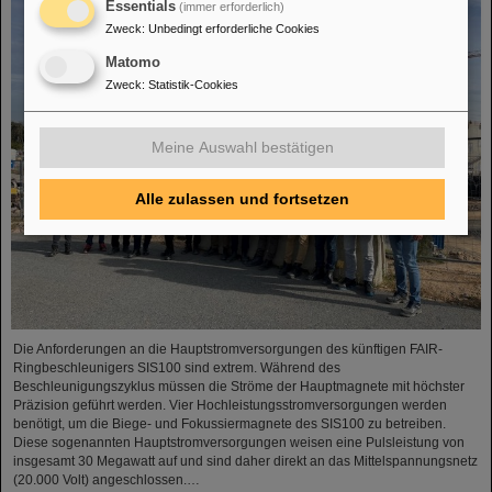
Essentials
(immer erforderlich)
Zweck
:
Unbedingt erforderliche Cookies
Matomo
Zweck
:
Statistik-Cookies
Meine Auswahl bestätigen
Alle zulassen und fortsetzen
Die Anforderungen an die Hauptstromversorgungen des künftigen FAIR-
Ringbeschleunigers SIS100 sind extrem. Während des
Beschleunigungszyklus müssen die Ströme der Hauptmagnete mit höchster
Präzision geführt werden. Vier Hochleistungsstromversorgungen werden
benötigt, um die Biege- und Fokussiermagnete des SIS100 zu betreiben.
Diese sogenannten Hauptstromversorgungen weisen eine Pulsleistung von
insgesamt 30 Megawatt auf und sind daher direkt an das Mittelspannungsnetz
(20.000 Volt) angeschlossen.…