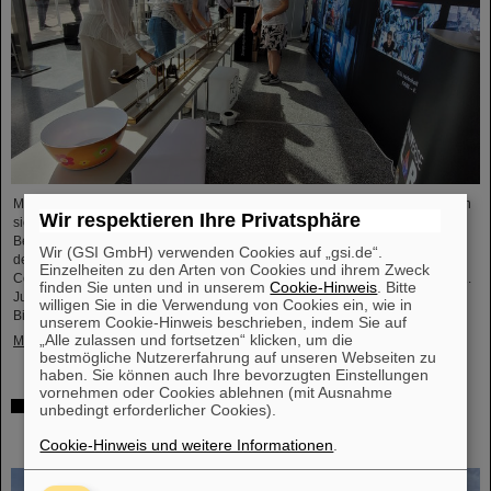
Mit einem breiten Angebot an Informationen und Zukunftsperspektiven haben
Wir respektieren Ihre Privatsphäre
sich das GSI Helmholtzzentrum für Schwerionenforschung und das künftige
Beschleunigerzentrum FAIR, das derzeit bei GSI in Darmstadt entsteht, an
Wir (GSI GmbH) verwenden Cookies auf „gsi.de“.
dem internationalen Innovationskongress „Curious – Future Inside
Einzelheiten zu den Arten von Cookies und ihrem Zweck
Conference“ beteiligt. Die interdisziplinäre Veranstaltung fand vom 10. bis 11.
finden Sie unten und in unserem
Cookie-Hinweis
. Bitte
Juli in der Rheingoldhalle in Mainz statt und zog zahlreiche renommierte
willigen Sie in die Verwendung von Cookies ein, wie in
Bildungsinstitutionen, Forschungseinrichtungen und...
unserem Cookie-Hinweis beschrieben, indem Sie auf
„Alle zulassen und fortsetzen“ klicken, um die
Mehr »
bestmögliche Nutzererfahrung auf unseren Webseiten zu
haben. Sie können auch Ihre bevorzugten Einstellungen
vornehmen oder Cookies ablehnen (mit Ausnahme
Förderung und Erhalt von Technologie-Knowhow durch
unbedingt erforderlicher Cookies).
FAIR: GE Vernova's Power Conversion Business und
Cookie-Hinweis und weitere Informationen
.
Commonwealth Fusion Systems besuchen GSI