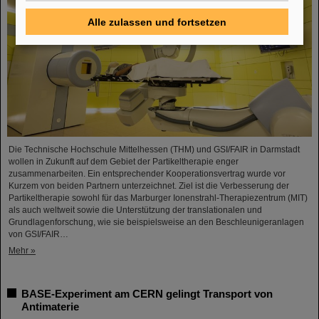
Alle zulassen und fortsetzen
Die Technische Hochschule Mittelhessen (THM) und GSI/FAIR in Darmstadt
wollen in Zukunft auf dem Gebiet der Partikeltherapie enger
zusammenarbeiten. Ein entsprechender Kooperationsvertrag wurde vor
Kurzem von beiden Partnern unterzeichnet. Ziel ist die Verbesserung der
Partikeltherapie sowohl für das Marburger Ionenstrahl-Therapiezentrum (MIT)
als auch weltweit sowie die Unterstützung der translationalen und
Grundlagenforschung, wie sie beispielsweise an den Beschleunigeranlagen
von GSI/FAIR…
Mehr »
BASE-Experiment am CERN gelingt Transport von
Antimaterie