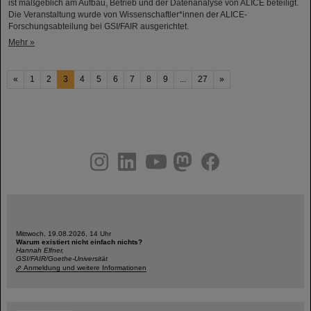
ist maßgeblich am Aufbau, Betrieb und der Datenanalyse von ALICE beteiligt.
Die Veranstaltung wurde von Wissenschaftler*innen der ALICE-
Forschungsabteilung bei GSI/FAIR ausgerichtet.
Mehr »
«
1
2
3
4
5
6
7
8
9
...
27
»
instagram
linkedin
youtube
helmholtz.social
facebook
Mittwoch, 19.08.2026, 14 Uhr
Warum existiert nicht einfach nichts?
Hannah Elfner,
GSI/FAIR/Goethe-Universität
Anmeldung und weitere Informationen