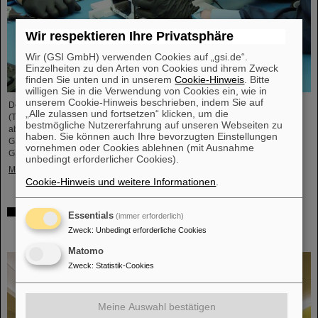
Wir respektieren Ihre Privatsphäre
Wir (GSI GmbH) verwenden Cookies auf „gsi.de“.
Einzelheiten zu den Arten von Cookies und ihrem Zweck
finden Sie unten und in unserem
Cookie-Hinweis
. Bitte
willigen Sie in die Verwendung von Cookies ein, wie in
unserem Cookie-Hinweis beschrieben, indem Sie auf
Der studentische Raumfahrtverein TU Darmstadt Space Technology e.V.
„Alle zulassen und fortsetzen“ klicken, um die
(TUDSaT) hat erfolgreich den Zusammenbau des TRACE-Satelliten
bestmögliche Nutzererfahrung auf unseren Webseiten zu
abgeschlossen – in der Reinraumumgebung des Detektorlabors von
haben. Sie können auch Ihre bevorzugten Einstellungen
GSI/FAIR. Mit an Bord des Satelliten befinden sich auch Detektoren von
vornehmen oder Cookies ablehnen (mit Ausnahme
GSI/FAIR, mit denen geladene Teilchen im Orbit gemessen werden sollen.
unbedingt erforderlicher Cookies).
Mehr »
Cookie-Hinweis und weitere Informationen
.
Zusammenarbeit bei Forschung und Anwendung der
Essentials
(immer erforderlich)
Partikeltherapie – THM und GSI/FAIR schließen
Zweck
:
Unbedingt erforderliche Cookies
Kooperationsvereinbarung
Matomo
Zweck
:
Statistik-Cookies
Meine Auswahl bestätigen