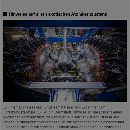
Hinweise auf einen exotischen Atomkernzustand
Ein internationales Forschungsteam hat in einem Experiment am
Forschungszentrum GSI/FAIR in Darmstadt Hinweise auf die Existenz eines
exotischen Atomkernzustands gefunden. Ein solcher Zustand ist zwar seit
langer Zeit theoretisch vorhergesagt, wurde bisher aber noch nie beobachtet.
Es handelt sich um ein System aus einem Atomkern des Kohlenstoffisotops