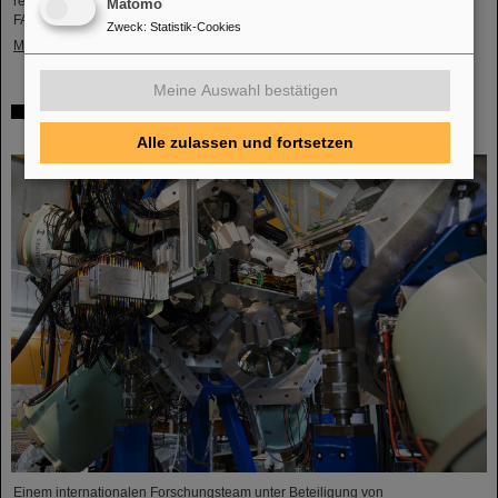
reaktionen innerhalb des PANDA-Detektors, der am Beschleunigerzentrum
Matomo
FAIR gebaut wird.
Zweck
:
Statistik-Cookies
Mehr »
Meine Auswahl bestätigen
Wo sich Protonen und Neutronen besonders mögen –
GSI/FAIR-Forschende beteiligt an Experiment in Japan
Alle zulassen und fortsetzen
Einem internationalen Forschungsteam unter Beteiligung von