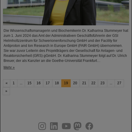
Die Wissenschaftsmanagerin und Biochemikerin Dr. Katharina Stummeyer hat
zum 1. Juni 2024 das Amt der Administrativen Geschäftsführerin der GSI
Helmholtzzentrum für Schwerionenforschung GmbH und der Facility for
Antiproton and Ion Research in Europe GmbH (FAIR GmbH) übernommen.
Sie war zuvor Leiterin des Projektträgers der Gesellschaft für Anlagen- und
Reaktorsicherheit (GRS) gGmbH. Dr. Katharina Stummeyer folgt auf Dr. Ulrich
Breuer, der als Kanzler an die Goethe-Universität Frankfurt…
Mehr »
«
1
...
15
16
17
18
19
20
21
22
23
...
27
»
instagram
linkedin
youtube
helmholtz.social
facebook