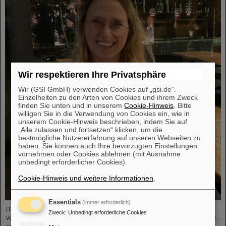
Wir respektieren Ihre Privatsphäre
Wir (GSI GmbH) verwenden Cookies auf „gsi.de“.
Einzelheiten zu den Arten von Cookies und ihrem Zweck
finden Sie unten und in unserem
Cookie-Hinweis
. Bitte
willigen Sie in die Verwendung von Cookies ein, wie in
unserem Cookie-Hinweis beschrieben, indem Sie auf
„Alle zulassen und fortsetzen“ klicken, um die
bestmögliche Nutzererfahrung auf unseren Webseiten zu
haben. Sie können auch Ihre bevorzugten Einstellungen
vornehmen oder Cookies ablehnen (mit Ausnahme
unbedingt erforderlicher Cookies).
Cookie-Hinweis und weitere Informationen
.
Essentials
(immer erforderlich)
Der PANDA-PhD-Preis 2023 wurde an Anna Alicke (FZ Jülich/Deutschland)
Zweck
:
Unbedingt erforderliche Cookies
vergeben. In ihrer Dissertation untersuchte sie die Hyperonenproduktion und -