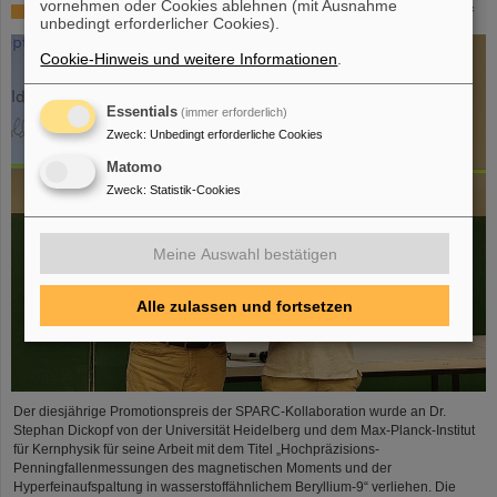
vornehmen oder Cookies ablehnen (mit Ausnahme
SPARC-Promotionspreis 2024 geht an Dr. Stefan Dickopf
unbedingt erforderlicher Cookies).
Cookie-Hinweis und weitere Informationen
.
Essentials
(immer erforderlich)
Zweck
:
Unbedingt erforderliche Cookies
Matomo
Zweck
:
Statistik-Cookies
Meine Auswahl bestätigen
Alle zulassen und fortsetzen
Der diesjährige Promotionspreis der SPARC-Kollaboration wurde an Dr.
Stephan Dickopf von der Universität Heidelberg und dem Max-Planck-Institut
für Kernphysik für seine Arbeit mit dem Titel „Hochpräzisions-
Penningfallenmessungen des magnetischen Moments und der
Hyperfeinaufspaltung in wasserstoffähnlichem Beryllium-9“ verliehen. Die