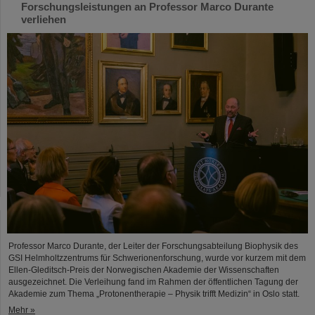
Forschungsleistungen an Professor Marco Durante
verliehen
Professor Marco Durante, der Leiter der Forschungsabteilung Biophysik des
GSI Helmholtzzentrums für Schwerionenforschung, wurde vor kurzem mit dem
Ellen-Gleditsch-Preis der Norwegischen Akademie der Wissenschaften
ausgezeichnet. Die Verleihung fand im Rahmen der öffentlichen Tagung der
Akademie zum Thema „Protonentherapie – Physik trifft Medizin“ in Oslo statt.
Mehr »