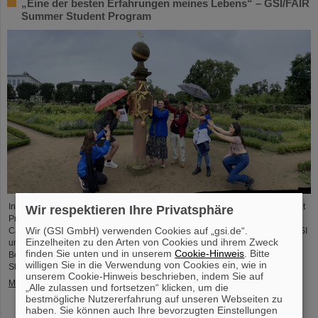
„Eine der besten Erfahrungen meines Lebens“ – GSI/FAIR
Summer Student Program
In diesem Jahr nahmen 31 Studierende aus 16 Ländern am Summer Student
Wir respektieren Ihre Privatsphäre
Program bei GSI und FAIR teil. Sie verbrachten acht Wochen auf dem
Wir (GSI GmbH) verwenden Cookies auf „gsi.de“.
Campus, machten sich mit den Experimenten und Forschungsfeldern von GSI
Einzelheiten zu den Arten von Cookies und ihrem Zweck
und FAIR vertraut und tauchten in die Atmosphäre eines internationalen
finden Sie unten und in unserem
Cookie-Hinweis
. Bitte
Beschleunigerlabors ein. Einblicke bietet der Fotowettbewerb der Summer
willigen Sie in die Verwendung von Cookies ein, wie in
Students.
unserem Cookie-Hinweis beschrieben, indem Sie auf
Mehr »
„Alle zulassen und fortsetzen“ klicken, um die
bestmögliche Nutzererfahrung auf unseren Webseiten zu
haben. Sie können auch Ihre bevorzugten Einstellungen