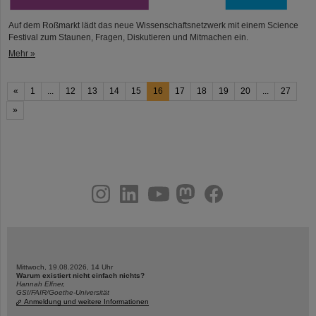
Auf dem Roßmarkt lädt das neue Wissenschaftsnetzwerk mit einem Science
Festival zum Staunen, Fragen, Diskutieren und Mitmachen ein.
Mehr »
«
1
...
12
13
14
15
16
17
18
19
20
...
27
»
instagram
linkedin
youtube
helmholtz.social
facebook
Mittwoch, 19.08.2026, 14 Uhr
Warum existiert nicht einfach nichts?
Hannah Elfner,
GSI/FAIR/Goethe-Universität
Anmeldung und weitere Informationen