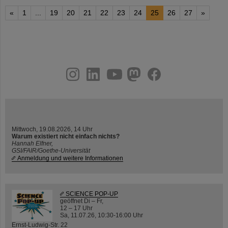
«
1
...
19
20
21
22
23
24
25
26
27
»
instagram
linkedin
youtube
helmholtz.social
facebook
Mittwoch, 19.08.2026, 14 Uhr
Warum existiert nicht einfach nichts?
Hannah Elfner,
GSI/FAIR/Goethe-Universität
Anmeldung und weitere Informationen
SCIENCE POP-UP
geöffnet Di – Fr,
12 – 17 Uhr
Sa, 11.07.26, 10:30-16:00 Uhr
Ernst-Ludwig-Str. 22