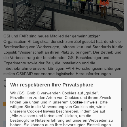
GSI und FAIR sind neues Mitglied der gemeinnützigen
Organisation RI.Logistica, die sich zum Ziel gesetzt hat, durch die
Bereitstellung von Werkzeugen, Infrastruktur und Standards für die
Logistik "Wissenschaft an ihren Platz zu bringen“. Der Betrieb und
die Verbesserung der bestehenden GSI-Beschleuniger und -
Experimente sowie der Bau, die Installation und die
Inbetriebnahme unserer künftigen FAIR-Forschungseinrichtungen
stellen GSI/FAIR vor enorme logistische Herausforderungen.
Einige…
Wir respektieren Ihre Privatsphäre
Mehr »
Wir (GSI GmbH) verwenden Cookies auf „gsi.de“.
Einzelheiten zu den Arten von Cookies und ihrem Zweck
finden Sie unten und in unserem
Cookie-Hinweis
. Bitte
Erfolgreiches Experiment mit FAIR-Detektor in
willigen Sie in die Verwendung von Cookies ein, wie in
Japan – Erstmalige Messung des Kerns Sauerstoff-
unserem Cookie-Hinweis beschrieben, indem Sie auf
28
„Alle zulassen und fortsetzen“ klicken, um die
bestmögliche Nutzererfahrung auf unseren Webseiten zu
haben. Sie können auch Ihre bevorzugten Einstellungen