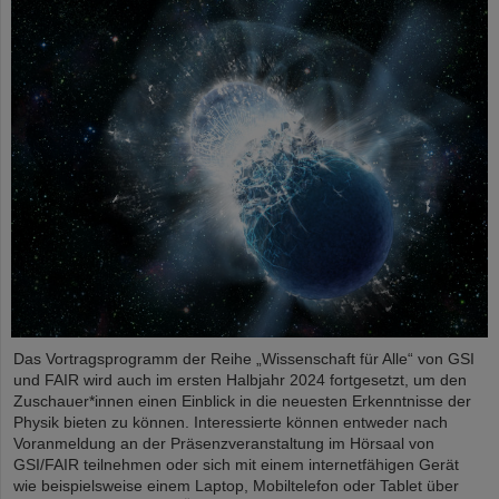
Das Vortragsprogramm der Reihe „Wissenschaft für Alle“ von GSI
und FAIR wird auch im ersten Halbjahr 2024 fortgesetzt, um den
Zuschauer*innen einen Einblick in die neuesten Erkenntnisse der
Physik bieten zu können. Interessierte können entweder nach
Voranmeldung an der Präsenzveranstaltung im Hörsaal von
GSI/FAIR teilnehmen oder sich mit einem internetfähigen Gerät
wie beispielsweise einem Laptop, Mobiltelefon oder Tablet über