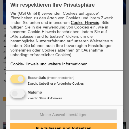
Wir respektieren Ihre Privatsphäre
Wir (GSI GmbH) verwenden Cookies auf „gsi.de“.
Einzelheiten zu den Arten von Cookies und ihrem Zweck
finden Sie unten und in unserem
Cookie-Hinweis
. Bitte
willigen Sie in die Verwendung von Cookies ein, wie in
Einem internationalen Forschungsteam ist ein entscheidender
unserem Cookie-Hinweis beschrieben, indem Sie auf
Schritt zu einer neuen Generation von Atomuhren gelungen. Am
„Alle zulassen und fortsetzen“ klicken, um die
europäischen Röntgenlaser European XFEL haben die
bestmögliche Nutzererfahrung auf unseren Webseiten zu
haben. Sie können auch Ihre bevorzugten Einstellungen
Forschenden auf Basis des Elements Scandium einen wesentlich
vornehmen oder Cookies ablehnen (mit Ausnahme
exakteren Taktgeber erzeugt, der eine Genauigkeit von einer
unbedingt erforderlicher Cookies).
Sekunde in 300 Milliarden Jahren ermöglicht – das ist rund
tausendmal präziser als die Standard-Atomuhr auf Cäsium-Basis.
Cookie-Hinweis und weitere Informationen
.
Das Team, zu dem auch Wissenschaftler*innen des Helmholtz-
Instituts Jena, ....
Essentials
(immer erforderlich)
Mehr »
Zweck
:
Unbedingt erforderliche Cookies
Matomo
Italienisch-deutsche Wissenschaftskooperation:
Zweck
:
Statistik-Cookies
CNAO in Pavia erhält Fördermittel von über
385.000 Euro für gemeinsames Forschungsprojekt
Meine Auswahl bestätigen
mit GSI in Darmstadt
Alle zulassen und fortsetzen