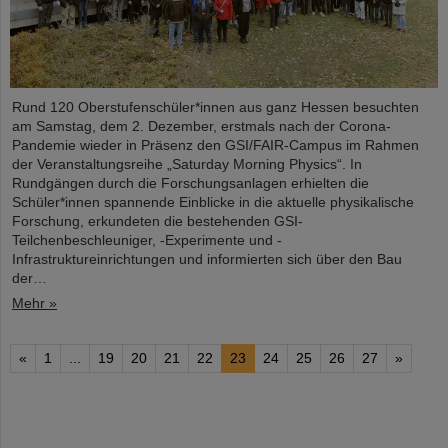
Rund 120 Oberstufenschüler*innen aus ganz Hessen besuchten
am Samstag, dem 2. Dezember, erstmals nach der Corona-
Pandemie wieder in Präsenz den GSI/FAIR-Campus im Rahmen
der Veranstaltungsreihe „Saturday Morning Physics“. In
Rundgängen durch die Forschungsanlagen erhielten die
Schüler*innen spannende Einblicke in die aktuelle physikalische
Forschung, erkundeten die bestehenden GSI-
Teilchenbeschleuniger, -Experimente und -
Infrastruktureinrichtungen und informierten sich über den Bau
der…
Mehr »
«
1
...
19
20
21
22
23
24
25
26
27
»