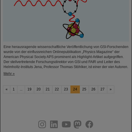
Eine herausragende wissenschaftliche Veröffentlichung von GSI-Forschenden
wurde von der einflussreichen Onlinepublikation „Physics Magazine“ der
American Physical Society APS prominent als Highlight-Artikel aufgegriffen.
Der stellvertretende Forschungsdirektor von GSI und FAIR und Leiter des
Helmholtz-Instituts Jena, Professor Thomas Stöhlker, ist einer der vier Autoren.
Mehr »
«
1
...
19
20
21
22
23
24
25
26
27
»
instagram
linkedin
youtube
helmholtz.social
facebook