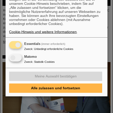
unserem Cookie-Hinweis beschrieben, indem Sie auf
„Alle zulassen und fortsetzen“ klicken, um die
In der vor Kurzem abgeschlossenen ersten Schwerionenbetriebszeit des LHC
bestmögliche Nutzererfahrung auf unseren Webseiten zu
in fünf Jahren war es Zeit für Blei-Ionen beschleunigt zu werden und
haben. Sie können auch Ihre bevorzugten Einstellungen
Kollisionen für die Experimente zu liefern. Die Kerne kollidierten bei einer
vornehmen oder Cookies ablehnen (mit Ausnahme
erhöhten Energie von 5,36 TeV pro Nukleonpaar (verglichen mit 5,02 TeV
unbedingt erforderlicher Cookies).
zuvor) mit einer Rate von bis zu 50 kHz – mehr als eine Größenordnung über
Cookie-Hinweis und weitere Informationen
.
der bisher erreichten. Die Arbeiten beinhalteten den Neustart des
verbesserten ALICE-Experiments, das erfolgreich Daten nehmen konnte.
Mehr »
Essentials
(immer erforderlich)
Zweck
:
Unbedingt erforderliche Cookies
Matomo
„Silicon Science Award“ für CBM-Doktorarbeit
Zweck
:
Statistik-Cookies
Meine Auswahl bestätigen
Alle zulassen und fortsetzen