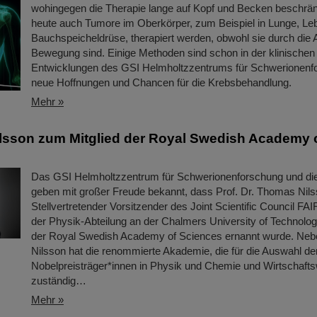
wohingegen die Therapie lange auf Kopf und Becken beschrän
heute auch Tumore im Oberkörper, zum Beispiel in Lunge, Le
Bauchspeicheldrüse, therapiert werden, obwohl sie durch die 
Bewegung sind. Einige Methoden sind schon in der klinischen
Entwicklungen des GSI Helmholtzzentrums für Schwerionenfo
neue Hoffnungen und Chancen für die Krebsbehandlung.
Mehr »
sson zum Mitglied der Royal Swedish Academy 
Das GSI Helmholtzzentrum für Schwerionenforschung und d
geben mit großer Freude bekannt, dass Prof. Dr. Thomas Nils
Stellvertretender Vorsitzender des Joint Scientific Council FA
der Physik-Abteilung an der Chalmers University of Technolog
der Royal Swedish Academy of Sciences ernannt wurde. Ne
Nilsson hat die renommierte Akademie, die für die Auswahl de
Nobelpreisträger*innen in Physik und Chemie und Wirtschaft
zuständig…
Mehr »