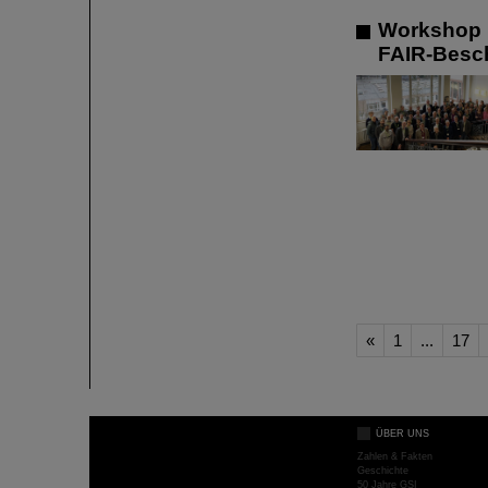
Workshop 
FAIR-Besc
«
1
...
17
ÜBER UNS
Zahlen & Fakten
Geschichte
50 Jahre GSI