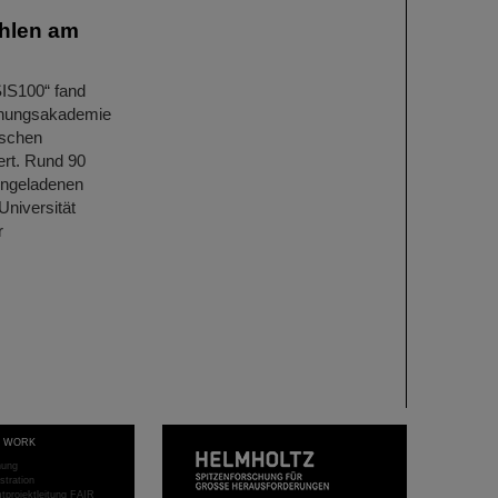
hlen am
SIS100“ fand
schungsakademie
ischen
rt. Rund 90
eingeladenen
Universität
r
T WORK
hung
stration
projektleitung FAIR