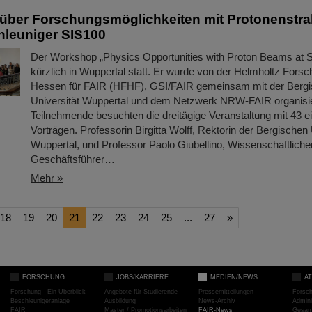
über Forschungsmöglichkeiten mit Protonenstra
hleuniger SIS100
Der Workshop „Physics Opportunities with Proton Beams at 
kürzlich in Wuppertal statt. Er wurde von der Helmholtz For
Hessen für FAIR (HFHF), GSI/FAIR gemeinsam mit der Berg
Universität Wuppertal und dem Netzwerk NRW-FAIR organisie
Teilnehmende besuchten die dreitägige Veranstaltung mit 43 
Vorträgen. Professorin Birgitta Wolff, Rektorin der Bergischen 
Wuppertal, und Professor Paolo Giubellino, Wissenschaftliche
Geschäftsführer…
Mehr »
18
19
20
21
22
23
24
25
...
27
»
FORSCHUNG
JOBS/KARRIERE
MEDIEN/NEWS
A
Forschung - Ein Überblick
Angebote für Studierende
Pressemitteilungen
Forsc
Beschleunigeranlage
Ausbildung
News-Archiv
Admini
FAIR
Master / Promotionsarbeiten
FAIR-News
Gesamt