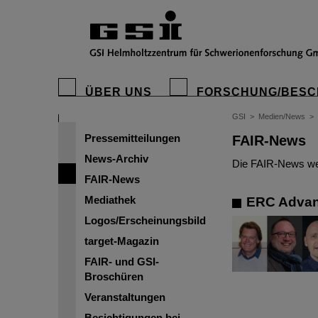
ÜBER UNS
FORSCHUNG/BESC
GSI
>
Medien/News
>
Pressemitteilungen
FAIR-News
News-Archiv
Die FAIR-News wer
FAIR-News
Mediathek
ERC Advanc
Logos/Erscheinungsbild
target-Magazin
FAIR- und GSI-
Broschüren
Veranstaltungen
Besichtigungen bei