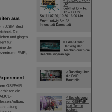
SCIENCE POP-
UP
geöffnet Di – Fr,
12 – 17 Uhr
Sa, 11.07.26, 10:30-16:00 Uhr
iten aus
Ernst-Ludwig-Str. 22
Innenstadt Darmstadt
dem „CBM Best
ichnet. Die
iehen und gingen
ent für
FAIR-Trailer:
Der Weg der
eine der
Teilchen durch die
erzentrums FAIR,
Beschleunigeranlage
Rundflug über
die FAIR-
-Experiment
Baustelle
 dem GSI/FAIR-
rhielten die
 ALICE-
Besichtigung
essen Aufbau,
von GSI/FAIR –
jetzt Termin
ranstaltung
buchen!
lung bei