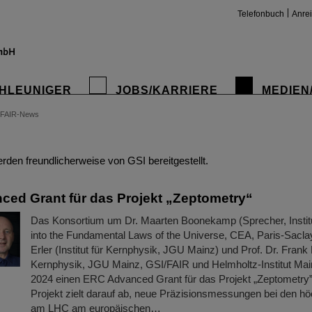
Telefonbuch
Anre
HLEUNIGER
JOBS/KARRIERE
MEDIEN
FAIR-News
insta
den freundlicherweise von GSI bereitgestellt.
ed Grant für das Projekt „Zeptometry“
Das Konsortium um Dr. Maarten Boonekamp (Sprecher, Instit
into the Fundamental Laws of the Universe, CEA, Paris-Saclay
Erler (Institut für Kernphysik, JGU Mainz) und Prof. Dr. Frank 
Kernphysik, JGU Mainz, GSI/FAIR und Helmholtz-Institut Main
2024 einen ERC Advanced Grant für das Projekt „Zeptometry”
Projekt zielt darauf ab, neue Präzisionsmessungen bei den h
am LHC am europäischen…