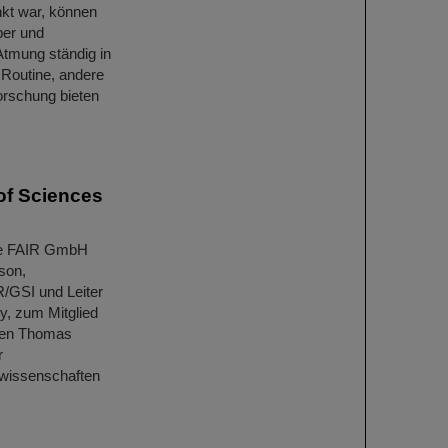
kt war, können
ber und
Atmung ständig in
 Routine, andere
rschung bieten
of Sciences
ie FAIR GmbH
son,
IR/GSI und Leiter
y, zum Mitglied
ben Thomas
r
swissenschaften