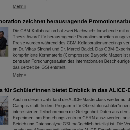
Mehr »
oration zeichnet herausragende Promotionsarbe
Die CBM-Kollaboration hat zwei Nachwuchsforschende mit 
Thesis Award“ für herausragende Promotionsarbeiten ausgeze
Preise wurden während des CBM-Kollaborationsmeetings verl
an Dr. Vikas Singhal und Dr. Marcel Bajdel. Das CBM-Experim
komprimierte Kernmaterie (Compressed Baryonic Matter) ist 
zentralen Forschungssäulen des internationalen Beschleunig
das derzeit bei GSI entsteht.
Mehr »
s für Schüler*innen bietet Einblick in das ALICE
Auch in diesem Jahr fand die ALICE-Masterclass wieder auf
Campus statt. In dem Programm für Oberstufenschüler*innen e
interessierten Teilnehmenden die Gelegenheit Daten aus dem
Experiment am Forschungszentrum CERN auszuwerten, an d
Betrieb und Datenanalyse GSI maßgeblich beteiligt ist. Die Ve
wurde von Wissenschaftler*innen der ALICE-Forschungsabtei