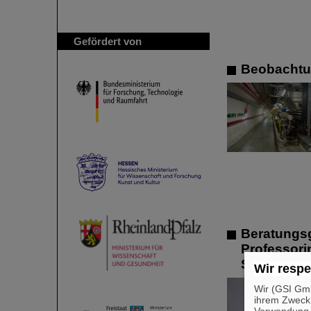
Gefördert von
Beobachtu
Beratungsg
Professorin
Strahlens
Wir respe
Wir (GSI Gmb
ihrem Zweck