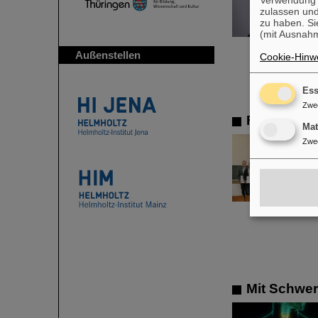
Verwendung v
zulassen und
zu haben. Si
(mit Ausnahm
Außenstellen
Cookie-Hinwe
Ess
Zwe
FAIR-GENC
Ma
Zwe
Mit Schwer