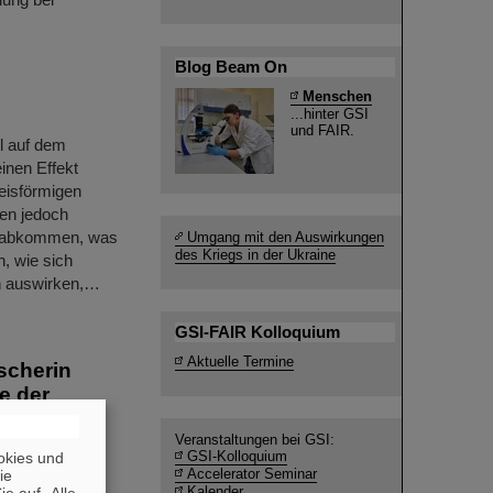
Blog Beam On
Menschen
...hinter GSI
und FAIR.
l auf dem
inen Effekt
eisförmigen
zen jedoch
hn abkommen, was
Umgang mit den Auswirkungen
des Kriegs in der Ukraine
, wie sich
n auswirken,…
GSI-FAIR Kolloquium
Aktuelle Termine
scherin
e der
Veranstaltungen bei GSI:
um für
GSI-Kolloquium
okies und
Accelerator Seminar
die
unigerzentrum
Kalender