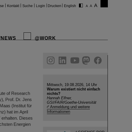
ise
Kontakt
Suche
Login
Drucken
English
/NEWS
@WORK
gram
linkedin
youtube
helmholtz.social
facebook
Mittwoch, 19.08.2026, 14 Uhr
Warum existiert nicht einfach
ute of Research
nichts?
Hannah Elfner,
), Prof. Dr. Jens
GSI/FAIR/Goethe-Universität
Maas (Institut für
Anmeldung und weitere
z) hat im April
Informationen
 erhalten. Dieses
öchsten Energien