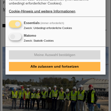
Forschungseinrichtungen und...
unbedingt erforderlicher Cookies).
Mehr »
Cookie-Hinweis und weitere Informationen
.
Essentials
(immer erforderlich)
Förderung und Erhalt von Technologie-
Zweck
:
Unbedingt erforderliche Cookies
Knowhow durch FAIR: GE Vernova's Power
Conversion Business und Commonwealth
Matomo
Fusion Systems besuchen GSI
Zweck
:
Statistik-Cookies
Meine Auswahl bestätigen
Alle zulassen und fortsetzen