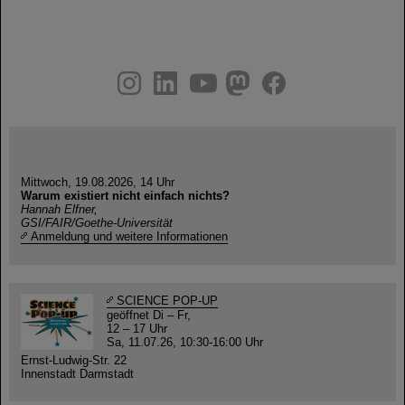
instagram
linkedin
youtube
helmholtz.social
facebook
Mittwoch, 19.08.2026, 14 Uhr
Warum existiert nicht einfach nichts?
Hannah Elfner,
GSI/FAIR/Goethe-Universität
Anmeldung und weitere Informationen
SCIENCE POP-UP
geöffnet Di – Fr,
12 – 17 Uhr
Sa, 11.07.26, 10:30-16:00 Uhr
Ernst-Ludwig-Str. 22
Innenstadt Darmstadt