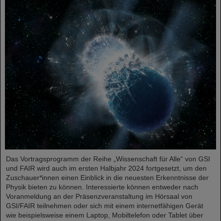
Das Vortragsprogramm der Reihe „Wissenschaft für Alle“ von GSI
und FAIR wird auch im ersten Halbjahr 2024 fortgesetzt, um den
Zuschauer*innen einen Einblick in die neuesten Erkenntnisse der
Physik bieten zu können. Interessierte können entweder nach
Voranmeldung an der Präsenzveranstaltung im Hörsaal von
GSI/FAIR teilnehmen oder sich mit einem internetfähigen Gerät
wie beispielsweise einem Laptop, Mobiltelefon oder Tablet über