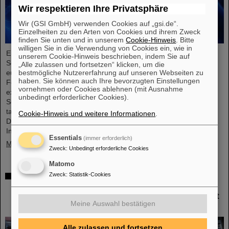
Wir respektieren Ihre Privatsphäre
Wir (GSI GmbH) verwenden Cookies auf „gsi.de“.
Einzelheiten zu den Arten von Cookies und ihrem Zweck
finden Sie unten und in unserem
Cookie-Hinweis
. Bitte
willigen Sie in die Verwendung von Cookies ein, wie in
Einem internationalen Forschungsteam ist ein entscheidender
unserem Cookie-Hinweis beschrieben, indem Sie auf
Schritt zu einer neuen Generation von Atomuhren gelungen. Am
„Alle zulassen und fortsetzen“ klicken, um die
europäischen Röntgenlaser European XFEL haben die
bestmögliche Nutzererfahrung auf unseren Webseiten zu
haben. Sie können auch Ihre bevorzugten Einstellungen
Forschenden auf Basis des Elements Scandium einen wesentlich
vornehmen oder Cookies ablehnen (mit Ausnahme
exakteren Taktgeber erzeugt, der eine Genauigkeit von einer
unbedingt erforderlicher Cookies).
Sekunde in 300 Milliarden Jahren ermöglicht – das ist rund
tausendmal präziser als die Standard-Atomuhr auf Cäsium-Basis.
Cookie-Hinweis und weitere Informationen
.
Das Team, zu dem auch Wissenschaftler*innen des Helmholtz-
Instituts Jena, ....
Essentials
(immer erforderlich)
Mehr »
Zweck
:
Unbedingt erforderliche Cookies
Matomo
Italienisch-deutsche Wissenschaftskooperation:
Zweck
:
Statistik-Cookies
CNAO in Pavia erhält Fördermittel von über
385.000 Euro für gemeinsames Forschungsprojekt
Meine Auswahl bestätigen
mit GSI in Darmstadt
Alle zulassen und fortsetzen