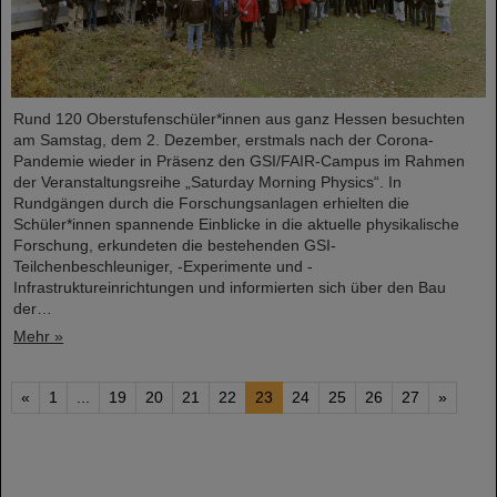
Rund 120 Oberstufenschüler*innen aus ganz Hessen besuchten
am Samstag, dem 2. Dezember, erstmals nach der Corona-
Pandemie wieder in Präsenz den GSI/FAIR-Campus im Rahmen
der Veranstaltungsreihe „Saturday Morning Physics“. In
Rundgängen durch die Forschungsanlagen erhielten die
Schüler*innen spannende Einblicke in die aktuelle physikalische
Forschung, erkundeten die bestehenden GSI-
Teilchenbeschleuniger, -Experimente und -
Infrastruktureinrichtungen und informierten sich über den Bau
der…
Mehr »
«
1
...
19
20
21
22
23
24
25
26
27
»