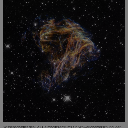
Wissenschaftler des GSI Helmholtzzentrums für Schwerionenforschung, der