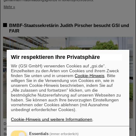
genannten Raumladungsgrenze in Ionensynchrotrons.
Mehr »
BMBF-Staatssekretärin Judith Pirscher besucht GSI und
FAIR
Wir respektieren Ihre Privatsphäre
Wir (GSI GmbH) verwenden Cookies auf „gsi.de“.
Einzelheiten zu den Arten von Cookies und ihrem Zweck
finden Sie unten und in unserem
Cookie-Hinweis
. Bitte
willigen Sie in die Verwendung von Cookies ein, wie in
unserem Cookie-Hinweis beschrieben, indem Sie auf
„Alle zulassen und fortsetzen“ klicken, um die
bestmögliche Nutzererfahrung auf unseren Webseiten zu
haben. Sie können auch Ihre bevorzugten Einstellungen
vornehmen oder Cookies ablehnen (mit Ausnahme
unbedingt erforderlicher Cookies).
Cookie-Hinweis und weitere Informationen
.
Der Fortschritt des FAIR-Projekts und die aktuellen Forschungsaktivitäten
standen im Mittelpunkt eines Besuchs von Judith Pirscher, Staatssekretärin im
Essentials
(immer erforderlich)
Bundesministerium für Bildung und Forschung (BMBF), auf dem GSI/FAIR-