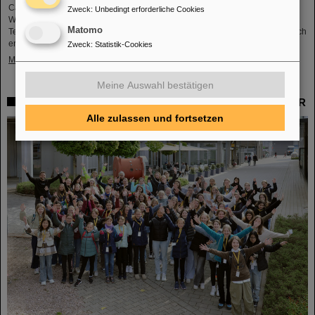
Campus. Die Staatssekretärin wurde von Professor Paolo Giubellino,
Zweck
:
Unbedingt erforderliche Cookies
Wissenschaftlicher Geschäftsführer von GSI und FAIR, und Jörg Blaurock,
Matomo
Technischer Geschäftsführer von GSI und FAIR, empfangen. Bei ihrem Besuch
erhielt sie einen umfassenden Einblick über die wissenschaftlichen…
Zweck
:
Statistik-Cookies
Mehr »
Meine Auswahl bestätigen
Erneut großer Zuspruch beim Girls’Day 2024 bei GSI/FAIR
Alle zulassen und fortsetzen