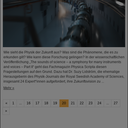
Wie sieht die Physik der Zukunft aus? Was sind die Phänomene, die es zu
erkunden gilt? Wie kann diese Forschung gelingen? In der wissenschaftlichen
Veröffentlichung „The sounds of science – a symphony for many instruments
and voices – Part II“ geht das Fachmagazin Physica Scripta diesen
Fragestellungen auf den Grund. Dazu hat Dr. Suzy Lidström, die ehemalige
Herausgeberin des Physik-Journals der Royal Swedish Academy of Sciences,
insgesamt 24 Expert*innen aufgefordert, ihre Zukunftsvision zu ...
Mehr »
«
1
...
16
17
18
19
20
21
22
23
24
...
27
»