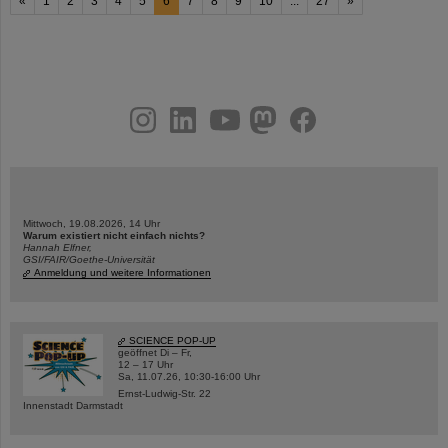
«
1
2
3
4
5
6
7
8
9
10
...
27
»
instagram
linkedin
youtube
helmholtz.social
facebook
Mittwoch, 19.08.2026, 14 Uhr
Warum existiert nicht einfach nichts?
Hannah Elfner,
GSI/FAIR/Goethe-Universität
Anmeldung und weitere Informationen
SCIENCE POP-UP
geöffnet Di – Fr,
12 – 17 Uhr
Sa, 11.07.26, 10:30-16:00 Uhr
Ernst-Ludwig-Str. 22
Innenstadt Darmstadt