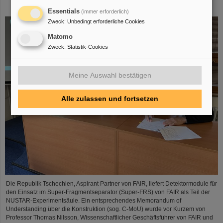
Construction Memorandum of Understanding
Essentials
(immer erforderlich)
Zweck
:
Unbedingt erforderliche Cookies
Matomo
Zweck
:
Statistik-Cookies
Meine Auswahl bestätigen
Alle zulassen und fortsetzen
Die Republik Tschechien, Aspirant Partner von FAIR, liefert Detektormodule für
den Einsatz im Super-Fragmentseparator (Super-FRS) von FAIR als Teil der
NUSTAR-Experimentsäule. Ein entsprechendes Memorandum of
Understanding über die Konstruktion (sog. C-MoU) wurde vor Kurzem von
Professor Thomas Nilsson, Wissenschaftlicher Geschäftsführer von FAIR und