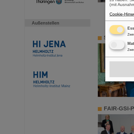
(mit Ausnahm
Cookie-Hinwe
Außenstellen
Ess
Zwe
Slowakisch
Ma
Zwe
FAIR-GSI-P