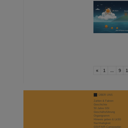
«
1
...
9
1
ÜBER UNS
Zahlen & Fakten
Geschichte
50 Jahre GSI
Geschäftsführung
Organigramm
Hinweis geben & LkSG
Nachhaltigkeit
GSI/FAIR-Campusplan