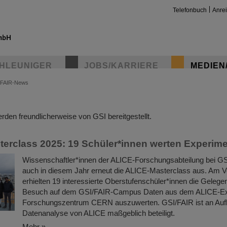
Telefonbuch
Anre
HLEUNIGER
JOBS/KARRIERE
MEDIEN
FAIR-News
insta
den freundlicherweise von GSI bereitgestellt.
erclass 2025: 19 Schüler*innen werten Experim
Wissenschaftler*innen der ALICE-Forschungsabteilung bei GS
auch in diesem Jahr erneut die ALICE-Masterclass aus. Am V
erhielten 19 interessierte Oberstufenschüler*innen die Gelegen
Besuch auf dem GSI/FAIR-Campus Daten aus dem ALICE-E
Forschungszentrum CERN auszuwerten. GSI/FAIR ist an Aufb
Datenanalyse von ALICE maßgeblich beteiligt.
Mehr »