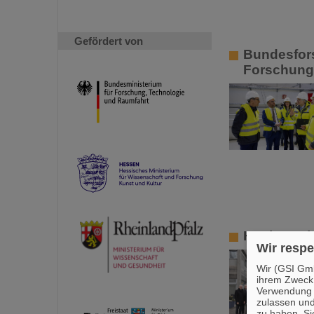
Gefördert von
Bundesfor
Forschung
Hochrangig
Wir respe
Wir (GSI Gmb
ihrem Zweck
Verwendung v
zulassen und
zu haben. Si