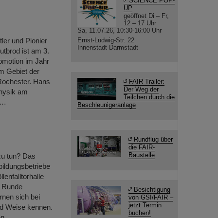
SCIENCE POP-
UP
geöffnet Di – Fr,
12 – 17 Uhr
Sa, 11.07.26, 10:30-16:00 Uhr
er und Pionier
Ernst-Ludwig-Str. 22
Innenstadt Darmstadt
utbrod ist am 3.
omotion im Jahr
m Gebiet der
 Rochester. Hans
FAIR-Trailer:
Der Weg der
physik am
Teilchen durch die
t…
Beschleunigeranlage
Rundflug über
die FAIR-
Baustelle
zu tun? Das
bildungsbetriebe
lenfalltorhalle
r Runde
Besichtigung
rnen sich bei
von GSI/FAIR –
jetzt Termin
nd Weise kennen.
buchen!
en.…