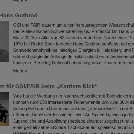
 Hans Gutbrod
GSI und FAIR trauern um einen herausragenden Wissenschaftl
der relativistischen Schwerionenphysik. Professor Dr. Hans G
März 2025 im Alter von 82 Jahren verstorben. Nach seiner Pr
1970 bei Rudolf Bock forschte Hans Gutbrod zunächst auf de
Schwerionenphysik bei niedrigen Energien in Heidelberg und
Gutbrod prägte die Anfänge der relativistischen Schwerionen
Lawrence Berkeley National Laboratory, wo er zusammen mi
Mehr »
tz für GSI/FAIR beim „Karriere Kick“
Was hat die Werbung um Nachwuchskräfte mit Tischkickern 
konnten rund 650 interessierte Teilnehmende und rund 30 Aus
Anfang Februar in Darmstadt auf dem „Karriere Kick“ in der Böl
erfahren. Dabei werden wie bei einer Art Speed-Dating in jede
Jugendliche und Ausbildungsbetriebe einander zugelost und le
einer gemeinsamen Runde Tischkicker auf spielerische Art u
GSI/FAIR war dabei und hat sogar den zweiten Platz gewonn