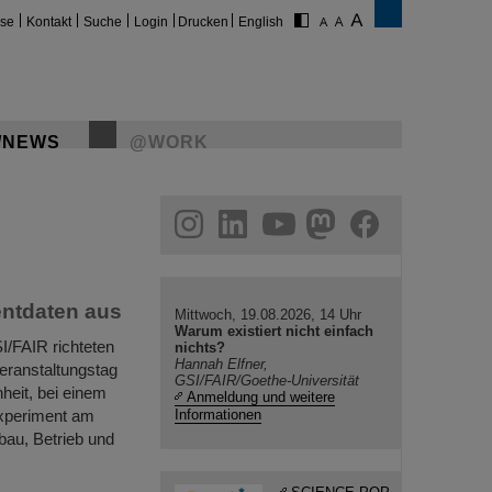
ise
Kontakt
Suche
Login
Drucken
English
/NEWS
@WORK
gram
linkedin
youtube
helmholtz.social
facebook
entdaten aus
Mittwoch, 19.08.2026, 14 Uhr
Warum existiert nicht einfach
I/FAIR richteten
nichts?
Hannah Elfner,
eranstaltungstag
GSI/FAIR/Goethe-Universität
heit, bei einem
Anmeldung und weitere
xperiment am
Informationen
au, Betrieb und