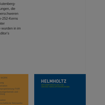
utenberg-
ungen, die
uperschweren
m-252-Kerns
ter
 wurden in im
ditor's
T WORK
hung
stration
projektleitung FAIR
eunigerbetrieb und -
klung
sation
schaftliche Netzwerke