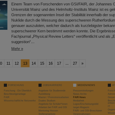
Einem Team von Forschenden von GSI/FAIR, der Johannes G
Universität Mainz und des Helmholtz-Instituts Mainz ist es gel
Grenzen der sogenannten Insel der Stabilität innerhalb der s
Nuklide durch die Messung des superschweren Rutherfordiu
genauer auszuloten, welcher dadurch als kurzlebigster bekann
superschwerer Kern bestimmt werden konnte. Die Ergebnisse
Fachjournal „Physical Review Letters“ veröffentlicht und als „E
suggestion“…
Mehr »
0
11
12
13
14
15
16
17
...
27
»
FORSCHUNG
JOBS/KARRIERE
MEDIEN/NEWS
A
Forschung - Ein Überblick
Angebote für Studierende
Pressemitteilungen
Forsc
Beschleunigeranlage
Ausbildung
News-Archiv
Admini
FAIR
Master / Promotionsarbeiten
FAIR-News
Gesamt
Wissenschaftliche Netzwerke
Duales Studium
Mediathek
Beschl
entwic
Angebote für Schüler*innen
Logos/Erscheinungsbild
IT
Arbeiten bei FAIR und GSI
target-Magazin
Organi
Mentoring Hessen
FAIR- und GSI-Broschüren
Wissen
Stellenangebote
Veranstaltungen