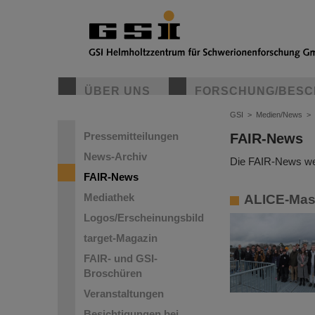
ÜBER UNS
FORSCHUNG/BESC
GSI
>
Medien/News
>
Pressemitteilungen
FAIR-News
News-Archiv
Die FAIR-News wer
FAIR-News
Mediathek
ALICE-Mast
Logos/Erscheinungsbild
target-Magazin
FAIR- und GSI-
Broschüren
Veranstaltungen
Besichtigungen bei