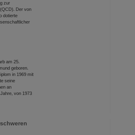
g zur
 (QCD). Der von
 dotierte
senschaftlicher
arb am 25.
tmund geboren.
iplom in 1969 mit
te seine
nen an
 Jahre, von 1973
erschweren