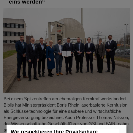
eins werden“
Bei einem Spitzentreffen am ehemaligen Kernkraftwerkstandort
Biblis hat Ministerpräsident Boris Rhein laserbasierte Kernfusion
als Schlüsseltechnologie für eine saubere und wirtschaftliche
Energieversorgung bezeichnet. Auch Professor Thomas Nilsson,
der Wissenschaftliche Geschäftsführer von GSI und FAIR, nahm
an dem Treffen teil und unterzeichnete gemeinsam mit
Wir respektieren Ihre Privatsphäre