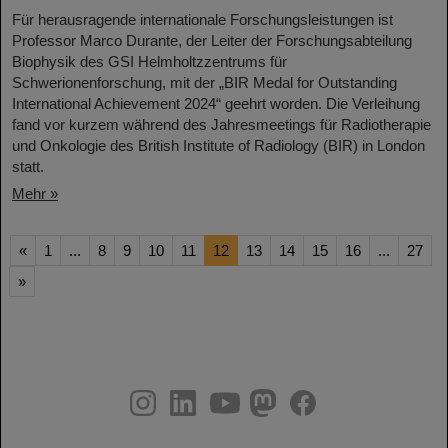
Für herausragende internationale Forschungsleistungen ist
Professor Marco Durante, der Leiter der Forschungsabteilung
Biophysik des GSI Helmholtzzentrums für
Schwerionenforschung, mit der „BIR Medal for Outstanding
International Achievement 2024“ geehrt worden. Die Verleihung
fand vor kurzem während des Jahresmeetings für Radiotherapie
und Onkologie des British Institute of Radiology (BIR) in London
statt.
Mehr »
«
1
...
8
9
10
11
12
13
14
15
16
...
27
»
instagram
linkedin
youtube
helmholtz.social
facebook