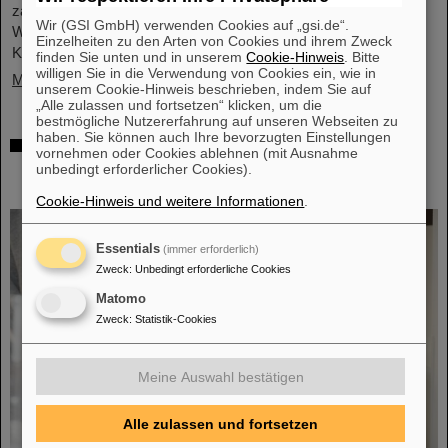
zahlreichen Vertreter*innen aus Politk, Wirtschaft und
Wir (GSI GmbH) verwenden Cookies auf „gsi.de“.
Wissenschaft ein Memorandum of Understanding (MoU) zur
Einzelheiten zu den Arten von Cookies und ihrem Zweck
Kernfusion.
finden Sie unten und in unserem
Cookie-Hinweis
. Bitte
willigen Sie in die Verwendung von Cookies ein, wie in
Mehr »
unserem Cookie-Hinweis beschrieben, indem Sie auf
„Alle zulassen und fortsetzen“ klicken, um die
bestmögliche Nutzererfahrung auf unseren Webseiten zu
haben. Sie können auch Ihre bevorzugten Einstellungen
Schaufenster in die Spitzenforschung:
vornehmen oder Cookies ablehnen (mit Ausnahme
SCIENCE POP-UP von GSI/FAIR bringt
unbedingt erforderlicher Cookies).
Wissenschaft in die City
Cookie-Hinweis und weitere Informationen
.
Essentials
(immer erforderlich)
Zweck
:
Unbedingt erforderliche Cookies
Matomo
Zweck
:
Statistik-Cookies
Meine Auswahl bestätigen
Alle zulassen und fortsetzen