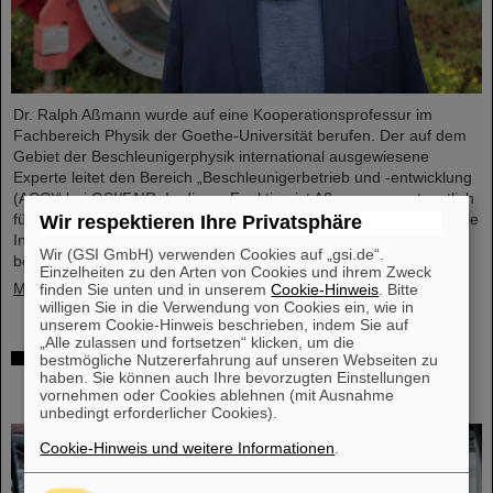
Dr. Ralph Aßmann wurde auf eine Kooperationsprofessur im
Fachbereich Physik der Goethe-Universität berufen. Der auf dem
Gebiet der Beschleunigerphysik international ausgewiesene
Experte leitet den Bereich „Beschleunigerbetrieb und -entwicklung
(ACC)“ bei GSI/FAIR. In dieser Funktion ist Aßmann verantwortlich
für den Betrieb der bestehenden Beschleunigeranlagen und für die
Wir respektieren Ihre Privatsphäre
Integration und Inbetriebnahme der sich derzeit im Bau
Wir (GSI GmbH) verwenden Cookies auf „gsi.de“.
befindlichen internationalen Teilchenbeschleunigeranlage FAIR.…
Einzelheiten zu den Arten von Cookies und ihrem Zweck
Mehr »
finden Sie unten und in unserem
Cookie-Hinweis
. Bitte
willigen Sie in die Verwendung von Cookies ein, wie in
unserem Cookie-Hinweis beschrieben, indem Sie auf
„Alle zulassen und fortsetzen“ klicken, um die
Gleichzeitige Beschleunigung von zwei
bestmögliche Nutzererfahrung auf unseren Webseiten zu
haben. Sie können auch Ihre bevorzugten Einstellungen
Ionenstrahlen: Einzigartiges Verfahren im
vornehmen oder Cookies ablehnen (mit Ausnahme
Ringbeschleuniger SIS18 demonstriert
unbedingt erforderlicher Cookies).
Cookie-Hinweis und weitere Informationen
.