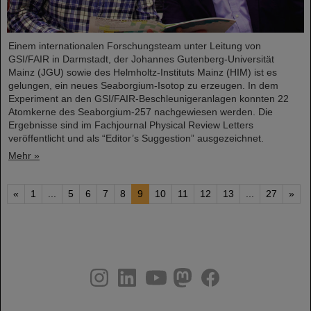
Einem internationalen Forschungsteam unter Leitung von
GSI/FAIR in Darmstadt, der Johannes Gutenberg-Universität
Mainz (JGU) sowie des Helmholtz-Instituts Mainz (HIM) ist es
gelungen, ein neues Seaborgium-Isotop zu erzeugen. In dem
Experiment an den GSI/FAIR-Beschleunigeranlagen konnten 22
Atomkerne des Seaborgium-257 nachgewiesen werden. Die
Ergebnisse sind im Fachjournal Physical Review Letters
veröffentlicht und als “Editor’s Suggestion” ausgezeichnet.
Mehr »
«
1
...
5
6
7
8
9
10
11
12
13
...
27
»
instagram
linkedin
youtube
helmholtz.social
facebook