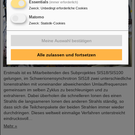
Essentials
(immer erforderlich)
Zweck
:
Unbedingt erforderliche Cookies
Matomo
Zweck
:
Statistik-Cookies
Meine Auswahl bestätigen
Alle zulassen und fortsetzen
Erstmals ist es Mitarbeitenden des Subprojektes SIS18/SIS100
gelungen, im Schwerionensynchrotron SIS18 zwei unterschiedliche
Ionenstrahlen mit voneinander abweichenden Umlauffrequenzen
gemeinsam im selben Zyklus zu beschleunigen und zu
extrahieren. Dabei überholen die schnelleren Ionen des einen
Strahls die langsameren Ionen des anderen Strahls ständig, so
dass sich die Teilchenpakete der beiden Strahlen immer wieder
durchdringen. Dieses weltweit einmalige Verfahren unterstreicht
eindrucksvoll…
Mehr »