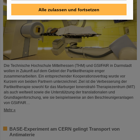
Alle zulassen und fortsetzen
Die Technische Hochschule Mittelhessen (THM) und GSI/FAIR in Darmstadt
wollen in Zukunft auf dem Gebiet der Partikeltherapie enger
zusammenarbeiten. Ein entsprechender Kooperationsvertrag wurde vor
Kurzem von beiden Partnern unterzeichnet. Ziel ist die Verbesserung der
Partikeltherapie sowohl für das Marburger Ionenstrahl-Therapiezentrum (MIT)
als auch weltweit sowie die Unterstützung der translationalen und
Grundlagenforschung, wie sie beispielsweise an den Beschleunigeranlagen
von GSI/FAIR…
Mehr »
BASE-Experiment am CERN gelingt Transport von
Antimaterie