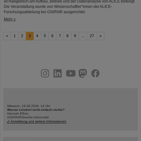
ist maßgeblich am Aufbau, Betrieb und der Datenanalyse von ALICE beteiligt.
Die Veranstaltung wurde von Wissenschaftler*innen der ALICE-
Forschungsabteilung bei GSI/FAIR ausgerichtet.
Mehr »
«
1
2
3
4
5
6
7
8
9
...
27
»
instagram
linkedin
youtube
helmholtz.social
facebook
Mittwoch, 19.08.2026, 14 Uhr
Warum existiert nicht einfach nichts?
Hannah Elfner,
GSI/FAIR/Goethe-Universität
Anmeldung und weitere Informationen