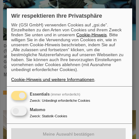
Wir respektieren Ihre Privatsphäre
Wir (GSI GmbH) verwenden Cookies auf „gsi.de“.
Einzelheiten zu den Arten von Cookies und ihrem Zweck
finden Sie unten und in unserem
Cookie-Hinweis
. Bitte
willigen Sie in die Verwendung von Cookies ein, wie in
unserem Cookie-Hinweis beschrieben, indem Sie auf
Der studentische Raumfahrtverein TU Darmstadt Space Technology e.V.
„Alle zulassen und fortsetzen“ klicken, um die
(TUDSaT) hat erfolgreich den Zusammenbau des TRACE-Satelliten
bestmögliche Nutzererfahrung auf unseren Webseiten zu
abgeschlossen – in der Reinraumumgebung des Detektorlabors von
haben. Sie können auch Ihre bevorzugten Einstellungen
GSI/FAIR. Mit an Bord des Satelliten befinden sich auch Detektoren von
vornehmen oder Cookies ablehnen (mit Ausnahme
GSI/FAIR, mit denen geladene Teilchen im Orbit gemessen werden sollen.
unbedingt erforderlicher Cookies).
Mehr »
Cookie-Hinweis und weitere Informationen
.
Zusammenarbeit bei Forschung und Anwendung der
Essentials
(immer erforderlich)
Partikeltherapie – THM und GSI/FAIR schließen
Zweck
:
Unbedingt erforderliche Cookies
Kooperationsvereinbarung
Matomo
Zweck
:
Statistik-Cookies
Meine Auswahl bestätigen