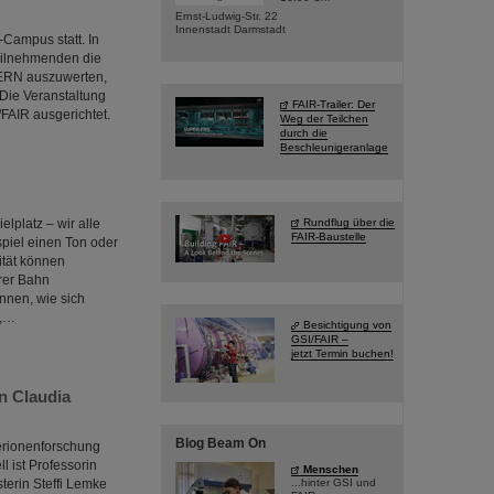
Ernst-Ludwig-Str. 22
Innenstadt Darmstadt
Campus statt. In
Teilnehmenden die
ERN auszuwerten,
 Die Veranstaltung
FAIR-Trailer: Der
FAIR ausgerichtet.
Weg der Teilchen
durch die
Beschleunigeranlage
platz – wir alle
Rundflug über die
FAIR-Baustelle
piel einen Ton oder
ität können
rer Bahn
nnen, wie sich
n,…
Besichtigung von
GSI/FAIR –
jetzt Termin buchen!
n Claudia
Blog Beam On
erionenforschung
l ist Professorin
Menschen
terin Steffi Lemke
...hinter GSI und