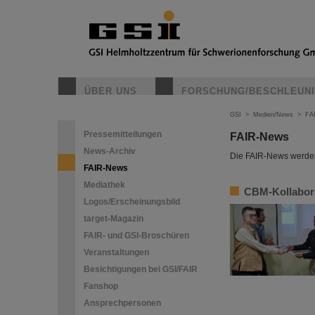
ÜBER UNS
FORSCHUNG/BESCHLEUN
GSI
>
Medien/News
>
FA
Pressemitteilungen
FAIR-News
News-Archiv
Die FAIR-News werden 
FAIR-News
Mediathek
CBM-Kollabora
Logos/Erscheinungsbild
target-Magazin
FAIR- und GSI-Broschüren
Veranstaltungen
Besichtigungen bei GSI/FAIR
Fanshop
Ansprechpersonen