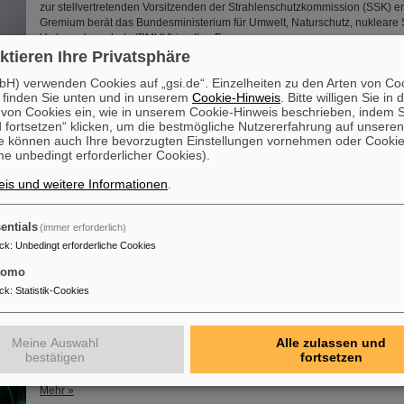
zur stellvertretenden Vorsitzenden der Strahlenschutzkommission (SSK) 
Gremium berät das Bundesministerium für Umwelt, Naturschutz, nukleare 
Verbraucherschutz (BMUV) in allen Fragen....
ktieren Ihre Privatsphäre
Mehr »
H) verwenden Cookies auf „gsi.de“. Einzelheiten zu den Arten von Co
 finden Sie unten und in unserem
Cookie-Hinweis
. Bitte willigen Sie in 
ahrestagung und Preisverleihung
on Cookies ein, wie in unserem Cookie-Hinweis beschrieben, indem Si
 fortsetzen“ klicken, um die bestmögliche Nutzererfahrung auf unsere
Die diesjährige Jahrestagung der „FAIR-GSI Exotic Nuclei Community (GE
e können auch Ihre bevorzugten Einstellungen vornehmen oder Cooki
Kurzem im Rahmen des „NUSTAR Annual Meeting“ bei GSI/FAIR statt. Ne
e unbedingt erforderlicher Cookies).
Festkolloquium und der Preisträgersitzung gab es Gelegenheit zu Gespräc
Mitgliedern und Freund*innen von GENCO. Den Festvortrag hielt Professo
is und weitere Informationen
.
(Univ. Jyväskylä, Finnland) zum Thema „Präzisionsexperimente mit gestop
Atomkernen“.
Mehr »
entials
(immer erforderlich)
ck
:
Unbedingt erforderliche Cookies
entherapie gegen Leber- und Lungenkrebs
tomo
ck
:
Statistik-Cookies
Vor 25 Jahren wurden die ersten Patient*innen mit Schwerionen behandel
Therapie lange auf Kopf und Becken beschränkt war, können heute auch 
Oberkörper, zum Beispiel in Lunge, Leber und Bauchspeicheldrüse, thera
sie durch die Atmung ständig in Bewegung sind. Einige Methoden sind sch
Meine Auswahl
Alle zulassen und
Routine, andere Entwicklungen des GSI Helmholtzzentrums für Schwerion
bestätigen
fortsetzen
neue Hoffnungen und Chancen für die Krebsbehandlung.
Mehr »