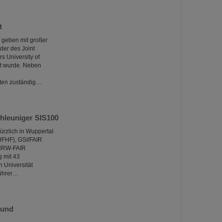
t
 geben mit großer
der des Joint
s University of
nt wurde. Neben
ften zuständig…
hleuniger SIS100
ürzlich in Wuppertal
HFHF), GSI/FAIR
 NRW-FAIR
g mit 43
n Universität
führer…
 und