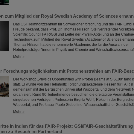
n zum Mitglied der Royal Swedish Academy of Sciences ernann
Das GSI Helmholtzzentrum für Schwerionenforschung und die FAIR GmbH
Freude bekannt, dass Prof. Dr. Thomas Nilsson, Stellvertretender Vorsitzen
Scientific Council FAIR/GSI und Leiter der Physik-Abteilung an der Chalmer
Technology, zum Mitglied der Royal Swedish Academy of Sciences ernan
Thomas Nilsson hat die renommierte Akademie, die für die Auswahl der
Nobelpreisträger*innen in Physik und Chemie und Wirtschaftswissenscha
Mehr »
 Forschungsmöglichkeiten mit Protonenstrahlen am FAIR-Besc
Der Workshop „Physics Opportunities with Proton Beams at SIS100“ fand k
statt. Er wurde von der Helmholtz Forschungsakademie Hessen für FAIR (
gemeinsam mit der Bergischen Universität Wuppertal und dem Netzwerk
organisiert. Rund 90 Teilnehmende besuchten die dreitägige Veranstaltun
eingeladenen Vorträgen. Professorin Birgitta Wolff, Rektorin der Bergische
Wuppertal, und Professor Paolo Giubellino, Wissenschaftlicher Geschäfts
Mehr »
itte in Indien für das FAIR-Projekt: GSI/FAIR-Geschäftsführung
nen zu Besuch im Partnerland