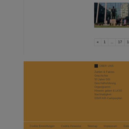
«
1
...
17
1
ÜBER UNS
Zahlen & Fakten
Geschichte
50 Jahre GSI
Geschäftsführung
Organigramm
Hinweis geben & LkSG
Nachhaltigkeit
GSI/FAIR-Campusplan
Cookie Einstellungen
Cookie-Hinweise
Sitemap
Impressum
Dat