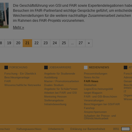
Die Geschäftsführung von GSI und FAIR sowie Expertendelegationen habe
Besuchen im FAIR-Partnerland wichtige Gespräche geführt, um entscheid
Weichenstellungen für die weitere nachhaltige Zusammenarbeit zwischen
im Rahmen des FAIR-Projekts vorzunehmen.
Mehr »
8
19
20
21
22
23
24
25
...
27
»
FORSCHUNG
JOBS/KARRIERE
MEDIEN/NEWS
A
Forschung - Ein Überblick
Angebote für Studierende
Pressemitteilungen
Forsc
Beschleunigeranlage
Ausbildung
News-Archiv
Admini
FAIR
Master / Promotionsarbeiten
FAIR-News
Gesamt
Wissenschaftliche Netzwerke
Duales Studium
Mediathek
Beschl
entwic
Angebote für Schüler*innen
Logos/Erscheinungsbild
IT
Arbeiten bei FAIR und GSI
target-Magazin
Organi
Mentoring Hessen
FAIR- und GSI-Broschüren
Wissen
Stellenangebote
Veranstaltungen
Initiativbewerbung
Besichtigungen bei GSI/FAIR
Fanshop
Ansprechpersonen
Aufgaben der Presse- und
Öffentlichkeitsarbeit
enschutz
Haftungsausschluss
Urheberrecht
Erklärung zur Barrierefreiheit
9551