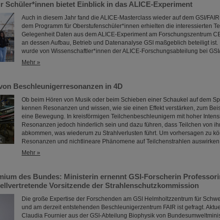
r Schüler*innen bietet Einblick in das ALICE-Experiment
Auch in diesem Jahr fand die ALICE-Masterclass wieder auf dem GSI/FAIR-
dem Programm für Oberstufenschüler*innen erhielten die interessierten 
Gelegenheit Daten aus dem ALICE-Experiment am Forschungszentrum C
an dessen Aufbau, Betrieb und Datenanalyse GSI maßgeblich beteiligt ist.
wurde von Wissenschaftler*innen der ALICE-Forschungsabteilung bei GSI/
Mehr »
von Beschleunigerresonanzen in 4D
Ob beim Hören von Musik oder beim Schieben einer Schaukel auf dem Spiel
kennen Resonanzen und wissen, wie sie einen Effekt verstärken, zum Beis
eine Bewegung. In kreisförmigen Teilchenbeschleunigern mit hoher Intens
Resonanzen jedoch hinderlich sein und dazu führen, dass Teilchen von ih
abkommen, was wiederum zu Strahlverlusten führt. Um vorhersagen zu kö
Resonanzen und nichtlineare Phänomene auf Teilchenstrahlen auswirke
Mehr »
ium des Bundes: Ministerin ernennt GSI-Forscherin Professori
stellvertretende Vorsitzende der Strahlenschutzkommission
Die große Expertise der Forschenden am GSI Helmholtzzentrum für Schw
und am derzeit entstehenden Beschleunigerzentrum FAIR ist gefragt. Aktuel
Claudia Fournier aus der GSI-Abteilung Biophysik von Bundesumweltminis