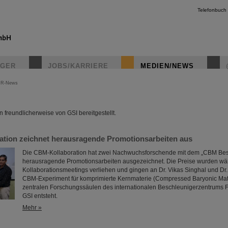
Telefonbuch
IGER
JOBS/KARRIERE
MEDIEN/NEWS
IR-News
instagr
freundlicherweise von GSI bereitgestellt.
tion zeichnet herausragende Promotionsarbeiten aus
Die CBM-Kollaboration hat zwei Nachwuchsforschende mit dem „CBM Best
herausragende Promotionsarbeiten ausgezeichnet. Die Preise wurden w
Kollaborationsmeetings verliehen und gingen an Dr. Vikas Singhal und Dr.
CBM-Experiment für komprimierte Kernmaterie (Compressed Baryonic Matte
zentralen Forschungssäulen des internationalen Beschleunigerzentrums FA
GSI entsteht.
Mehr »