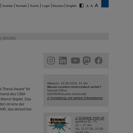
Anreise
Kontakt
Suche
Login
Drucken
English
@WORK
am
linkedin
youtube
helmholtz.social
facebook
Mittwoch, 19.08.2026, 14 Uhr
Warum existiert nicht einfach nichts?
 Thesis Award“ für
Hannah Elfner,
ährend des CBM-
GSI/FAIR/Goethe-Universität
Anmeldung und weitere Informationen
 Marcel Bajdel. Das
r) ist eine der
IR, das derzeit bei
SCIENCE POP-UP
geöffnet Di – Fr,
12 – 17 Uhr
Sa, 11.07.26, 10:30-
16:00 Uhr