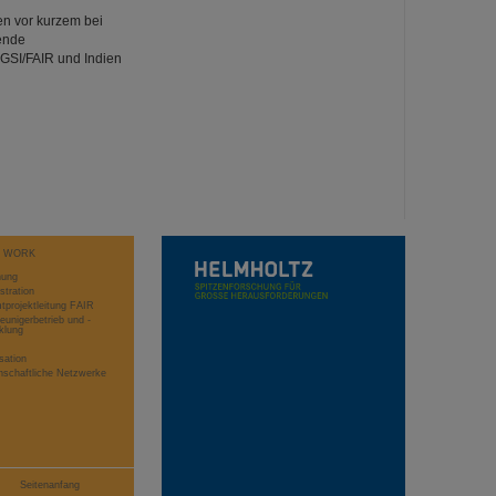
n vor kurzem bei
ende
 GSI/FAIR und Indien
T WORK
hung
stration
projektleitung FAIR
eunigerbetrieb und -
klung
sation
schaftliche Netzwerke
Seitenanfang