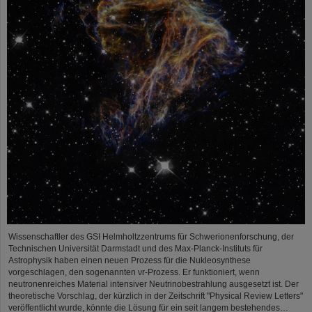
Wissenschaftler des GSI Helmholtzzentrums für Schwerionenforschung, der
Technischen Universität Darmstadt und des Max-Planck-Instituts für
Astrophysik haben einen neuen Prozess für die Nukleosynthese
vorgeschlagen, den sogenannten νr-Prozess. Er funktioniert, wenn
neutronenreiches Material intensiver Neutrinobestrahlung ausgesetzt ist. Der
theoretische Vorschlag, der kürzlich in der Zeitschrift "Physical Review Letters"
veröffentlicht wurde, könnte die Lösung für ein seit langem bestehendes…