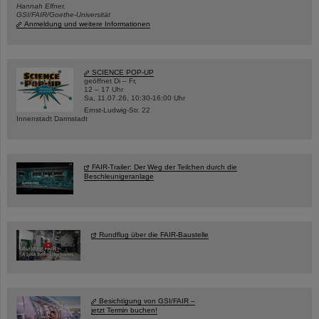
Hannah Elfner,
GSI/FAIR/Goethe-Universität
Anmeldung und weitere Informationen
SCIENCE POP-UP
geöffnet Di – Fr,
12 – 17 Uhr
Sa, 11.07.26, 10:30-16:00 Uhr
Ernst-Ludwig-Str. 22
Innenstadt Darmstadt
FAIR-Trailer: Der Weg der Teilchen durch die
Beschleunigeranlage
Rundflug über die FAIR-Baustelle
Besichtigung von GSI/FAIR –
jetzt Termin buchen!