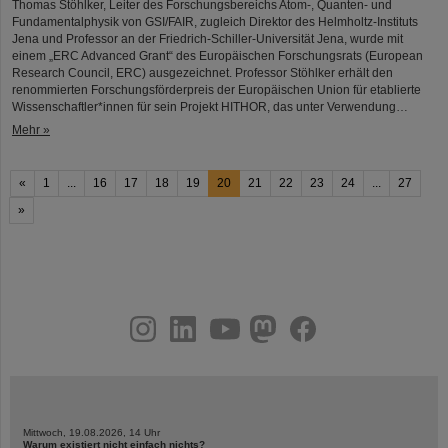
Thomas Stöhlker, Leiter des Forschungsbereichs Atom-, Quanten- und
Fundamentalphysik von GSI/FAIR, zugleich Direktor des Helmholtz-Instituts
Jena und Professor an der Friedrich-Schiller-Universität Jena, wurde mit
einem „ERC Advanced Grant“ des Europäischen Forschungsrats (European
Research Council, ERC) ausgezeichnet. Professor Stöhlker erhält den
renommierten Forschungsförderpreis der Europäischen Union für etablierte
Wissenschaftler*innen für sein Projekt HITHOR, das unter Verwendung…
Mehr »
«
1
...
16
17
18
19
20
21
22
23
24
...
27
»
instagram
linkedin
youtube
helmholtz.social
facebook
Mittwoch, 19.08.2026, 14 Uhr
Warum existiert nicht einfach nichts?