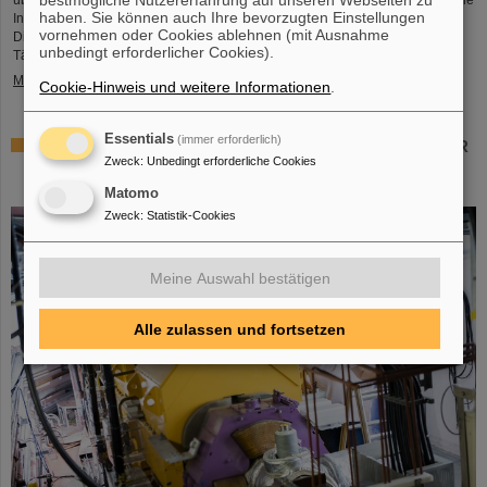
haben. Sie können auch Ihre bevorzugten Einstellungen
Infrastruktur sowie insbesondere über das Berufsangebot bei GSI und FAIR.
vornehmen oder Cookies ablehnen (mit Ausnahme
Die Mädchen nutzten den Girls’Day, um einen Einblick in die vielfältigen
unbedingt erforderlicher Cookies).
Tätigkeiten in einer internationalen Forschungseinrichtung…
Mehr »
Cookie-Hinweis und weitere Informationen
.
Essentials
(immer erforderlich)
Gemeinsam für die Krebsforschung: TRON und GSI/FAIR
Zweck
:
Unbedingt erforderliche Cookies
untersuchen Kombination von Schwerionentherapie und
mRNA-Impfstoff
Matomo
Zweck
:
Statistik-Cookies
Meine Auswahl bestätigen
Alle zulassen und fortsetzen