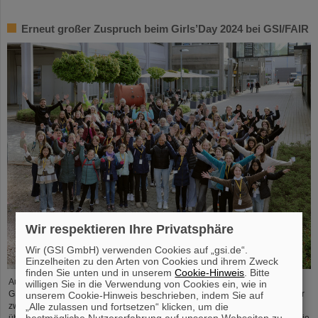
Erneut großer Zuspruch beim Girls’Day 2024 bei GSI/FAIR
Wir respektieren Ihre Privatsphäre
Wir (GSI GmbH) verwenden Cookies auf „gsi.de“.
Einzelheiten zu den Arten von Cookies und ihrem Zweck
finden Sie unten und in unserem
Cookie-Hinweis
. Bitte
Auch im Jahr 2024 erfreute sich der bundesweite Aktionstag Girls’Day bei
willigen Sie in die Verwendung von Cookies ein, wie in
GSI/FAIR wieder großer Nachfrage. Dieses Mal nahmen 68 Mädchen im Alter
unserem Cookie-Hinweis beschrieben, indem Sie auf
„Alle zulassen und fortsetzen“ klicken, um die
zwischen elf und 17 Jahren an der Veranstaltung teil und informierten sich
bestmögliche Nutzererfahrung auf unseren Webseiten zu
über die Beschleunigeranlagen und Experimente, über die Forschung und die