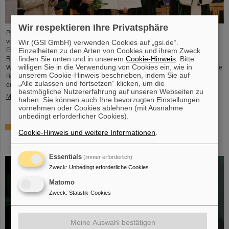
Wir respektieren Ihre Privatsphäre
Professor Paolo Giubellino, ehemaliger Wissenschaftlicher Geschäftsführer
von GSI und FAIR, ist von der Technischen Universität Warschau mit der
Wir (GSI GmbH) verwenden Cookies auf „gsi.de“.
Einzelheiten zu den Arten von Cookies und ihrem Zweck
Ehrendoktorwürde ausgezeichnet worden. Sie wurde am 6. Mai 2026 im
finden Sie unten und in unserem
Cookie-Hinweis
. Bitte
Rahmen einer feierlichen Sitzung des Senats der Technischen Universität
willigen Sie in die Verwendung von Cookies ein, wie in
Warschau verliehen. Die Universität würdigt damit Giubellinos herausragende
unserem Cookie-Hinweis beschrieben, indem Sie auf
Beiträge zur Kern- und Teilchenphysik sowie seine langjährige und
„Alle zulassen und fortsetzen“ klicken, um die
erfolgreiche Zusammenarbeit mit der Technischen Universität Warschau. ...
bestmögliche Nutzererfahrung auf unseren Webseiten zu
Mehr »
haben. Sie können auch Ihre bevorzugten Einstellungen
vornehmen oder Cookies ablehnen (mit Ausnahme
unbedingt erforderlicher Cookies).
Millionenförderung des BMFTR für Fusionsforschung –
Cookie-Hinweis und weitere Informationen
.
Dr. Yannik Zobus von GSI/FAIR wirbt Nachwuchsgruppe
ein
Essentials
(immer erforderlich)
Zweck
:
Unbedingt erforderliche Cookies
Matomo
Zweck
:
Statistik-Cookies
Meine Auswahl bestätigen