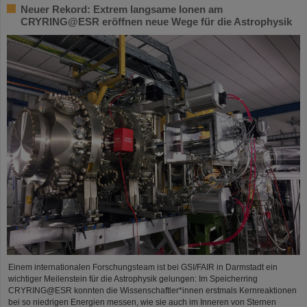
Neuer Rekord: Extrem langsame Ionen am
CRYRING@ESR eröffnen neue Wege für die Astrophysik
Einem internationalen Forschungsteam ist bei GSI/FAIR in Darmstadt ein
wichtiger Meilenstein für die Astrophysik gelungen: Im Speicherring
CRYRING@ESR konnten die Wissenschaftler*innen erstmals Kernreaktionen
bei so niedrigen Energien messen, wie sie auch im Inneren von Sternen