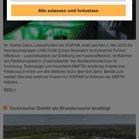
Alle zulassen und fortsetzen
Dr. Yannik Zobus, Laserphysiker bei GSI/FAIR, leitet seit dem 1. Mai 2026 die
Nachwuchsgruppe LASE-FUSE (LAser Simulation for Enhanced FUSion
Efficiency – Lasersimulation zur Erhöhung der Fusionseffizienz). Im Rahmen
des Förderprogramms „Fusionstalente“ des Bundesministeriums für
Forschung, Technologie und Raumfahrt (BMFTR) erhält das Projekt eine
Förderung in Höhe von drei Millionen Euro über fünf Jahre. Bereits zum
zweiten Mal wird somit ein Projekt von GSI/FAIR im Rahmen der BMFTR-
Initiative…
Mehr »
Technischer Defekt als Brandursache bestätigt