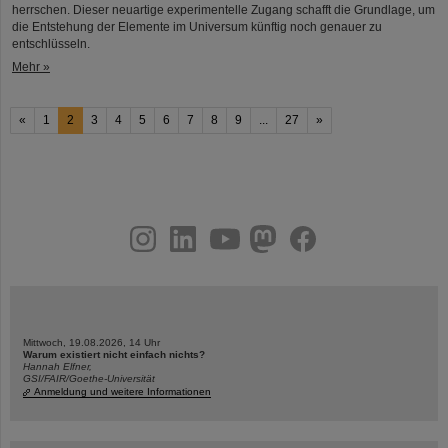
herrschen. Dieser neuartige experimentelle Zugang schafft die Grundlage, um
die Entstehung der Elemente im Universum künftig noch genauer zu
entschlüsseln.
Mehr »
«
1
2
3
4
5
6
7
8
9
...
27
»
instagram
linkedin
youtube
helmholtz.social
facebook
Mittwoch, 19.08.2026, 14 Uhr
Warum existiert nicht einfach nichts?
Hannah Elfner,
GSI/FAIR/Goethe-Universität
Anmeldung und weitere Informationen