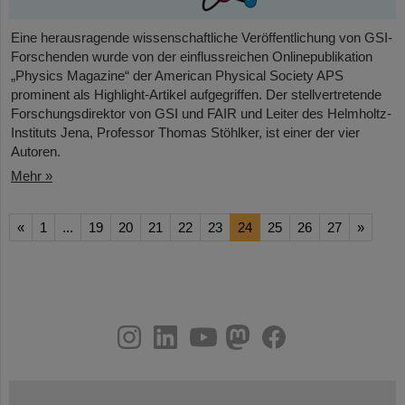
Eine herausragende wissenschaftliche Veröffentlichung von GSI-
Forschenden wurde von der einflussreichen Onlinepublikation
„Physics Magazine“ der American Physical Society APS
prominent als Highlight-Artikel aufgegriffen. Der stellvertretende
Forschungsdirektor von GSI und FAIR und Leiter des Helmholtz-
Instituts Jena, Professor Thomas Stöhlker, ist einer der vier
Autoren.
Mehr »
«
1
...
19
20
21
22
23
24
25
26
27
»
instagram
linkedin
youtube
helmholtz.social
facebook