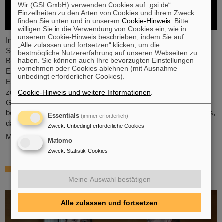
Wir (GSI GmbH) verwenden Cookies auf „gsi.de“.
Einzelheiten zu den Arten von Cookies und ihrem Zweck
finden Sie unten und in unserem
Cookie-Hinweis
. Bitte
willigen Sie in die Verwendung von Cookies ein, wie in
unserem Cookie-Hinweis beschrieben, indem Sie auf
In der vor Kurzem abgeschlossenen ersten
„Alle zulassen und fortsetzen“ klicken, um die
Schwerionenbetriebszeit des LHC in fünf Jahren war es Zeit für
bestmögliche Nutzererfahrung auf unseren Webseiten zu
haben. Sie können auch Ihre bevorzugten Einstellungen
Blei-Ionen beschleunigt zu werden und Kollisionen für die
vornehmen oder Cookies ablehnen (mit Ausnahme
Experimente zu liefern. Die Kerne kollidierten bei einer erhöhten
unbedingt erforderlicher Cookies).
Energie von 5,36 TeV pro Nukleonpaar (verglichen mit 5,02 TeV
zuvor) mit einer Rate von bis zu 50 kHz – mehr als eine
Cookie-Hinweis und weitere Informationen
.
Größenordnung über der bisher erreichten. Die Arbeiten
beinhalteten den Neustart des verbesserten ALICE-Experiments,
Essentials
(immer erforderlich)
das erfolgreich Daten nehmen konnte.
Zweck
:
Unbedingt erforderliche Cookies
Mehr »
Matomo
Zweck
:
Statistik-Cookies
„Silicon Science Award“ für CBM-
Doktorarbeit
Meine Auswahl bestätigen
Alle zulassen und fortsetzen