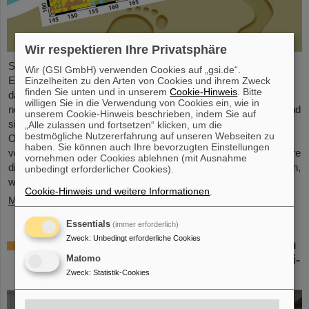
Wir respektieren Ihre Privatsphäre
Seit der Jahrtausendwende wurden sechs neue chemische
Wir (GSI GmbH) verwenden Cookies auf „gsi.de“.
Elemente entdeckt und in das Periodensystem der Elemente,
Einzelheiten zu den Arten von Cookies und ihrem Zweck
finden Sie unten und in unserem
Cookie-Hinweis
. Bitte
das Symbol der Chemie schlechthin, aufgenommen. Diese
willigen Sie in die Verwendung von Cookies ein, wie in
neuen Elemente haben hohe Ordnungszahlen von bis zu 118 und
unserem Cookie-Hinweis beschrieben, indem Sie auf
sind deutlich schwerer als Uran, das Element mit der höchsten
„Alle zulassen und fortsetzen“ klicken, um die
bestmögliche Nutzererfahrung auf unseren Webseiten zu
Ordnungszahl (92), das in größeren Mengen auf der Erde
haben. Sie können auch Ihre bevorzugten Einstellungen
vorkommt. Dies wirft Fragen auf, unter anderem wie viele weitere
vornehmen oder Cookies ablehnen (mit Ausnahme
dieser superschweren Spezies noch auf ihre Entdeckung warten,
unbedingt erforderlicher Cookies).
wo – wenn überhaupt – eine ...
Cookie-Hinweis und weitere Informationen
.
Mehr »
Essentials
(immer erforderlich)
Zweck
:
Unbedingt erforderliche Cookies
Überprüfung der Quantenelektrodynamik in
extremen Feldern mit dem schwersten Zwei-
Matomo
Elektronen-Ion
Zweck
:
Statistik-Cookies