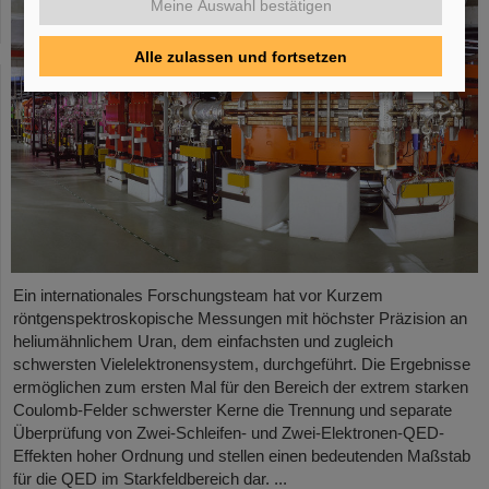
Meine Auswahl bestätigen
Alle zulassen und fortsetzen
Ein internationales Forschungsteam hat vor Kurzem
röntgenspektroskopische Messungen mit höchster Präzision an
heliumähnlichem Uran, dem einfachsten und zugleich
schwersten Vielelektronensystem, durchgeführt. Die Ergebnisse
ermöglichen zum ersten Mal für den Bereich der extrem starken
Coulomb-Felder schwerster Kerne die Trennung und separate
Überprüfung von Zwei-Schleifen- und Zwei-Elektronen-QED-
Effekten hoher Ordnung und stellen einen bedeutenden Maßstab
für die QED im Starkfeldbereich dar. ...