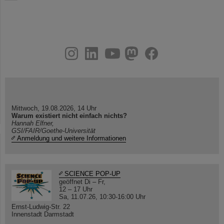
instagram
linkedin
youtube
helmholtz.social
facebook
Mittwoch, 19.08.2026, 14 Uhr
Warum existiert nicht einfach nichts?
Hannah Elfner,
GSI/FAIR/Goethe-Universität
Anmeldung und weitere Informationen
SCIENCE POP-UP
geöffnet Di – Fr,
12 – 17 Uhr
Sa, 11.07.26, 10:30-16:00 Uhr
Ernst-Ludwig-Str. 22
Innenstadt Darmstadt