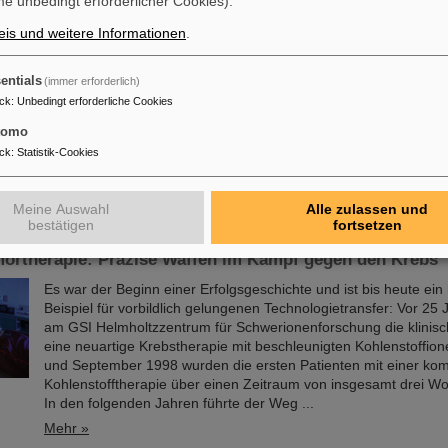
e unbedingt erforderlicher Cookies).
Mehr »
is und weitere Informationen
.
ikash Sinha
entials
(immer erforderlich)
FAIR und GSI trauern um einen herausragenden Wissenschaftle
ck
:
Unbedingt erforderliche Cookies
Wegbereiter für das FAIR-Projekt. Der indische Physiker Bikash 
August im Alter von 78 Jahren von uns gegangen.
tomo
Mehr »
ck
:
Statistik-Cookies
Meine Auswahl
Alle zulassen und
bestätigen
fortsetzen
mortherapie: Präzise Waffen im Kampf gegen den Krebs
Es war der Beginn einer Erfolgsgeschichte und ist bis heute ei
Beispiel für vorbildlich gelungenen Technologietransfer: Vor 25 
am GSI Helmholtzzentrum für Schwerionenforschung die klinisc
eine neuartige Krebstherapie mit beschleunigten Kohlenstoffion
und September 1998 wurden die ersten Patienten mit einer kom
Kohlenstofftherapie über einen Zeitraum von insgesamt drei W
In den folgenden Jahren führte der Weg ...
Mehr »