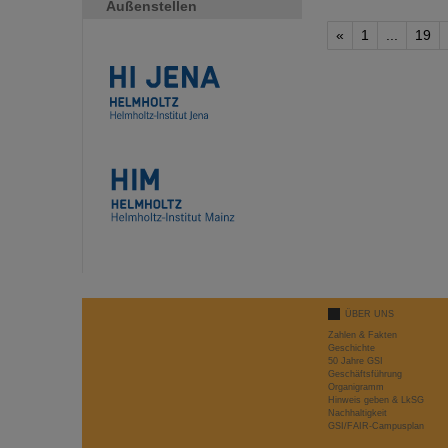
Außenstellen
«
1
...
19
ÜBER UNS
Zahlen & Fakten
Geschichte
50 Jahre GSI
Geschäftsführung
Organigramm
Hinweis geben & LkSG
Nachhaltigkeit
GSI/FAIR-Campusplan