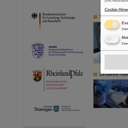
(mit Ausnahm
Cookie-Hinwe
Trauer um B
Ess
Zwe
Ma
Zwe
25 Jahre Tu