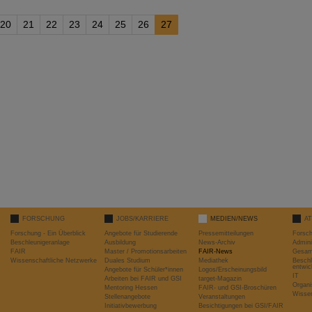
20
21
22
23
24
25
26
27
FORSCHUNG
JOBS/KARRIERE
MEDIEN/NEWS
A
Forschung - Ein Überblick
Angebote für Studierende
Pressemitteilungen
Forsc
Beschleunigeranlage
Ausbildung
News-Archiv
Admini
FAIR
Master / Promotionsarbeiten
FAIR-News
Gesamt
Wissenschaftliche Netzwerke
Duales Studium
Mediathek
Beschl
entwic
Angebote für Schüler*innen
Logos/Erscheinungsbild
IT
Arbeiten bei FAIR und GSI
target-Magazin
Organi
Mentoring Hessen
FAIR- und GSI-Broschüren
Wissen
Stellenangebote
Veranstaltungen
Initiativbewerbung
Besichtigungen bei GSI/FAIR