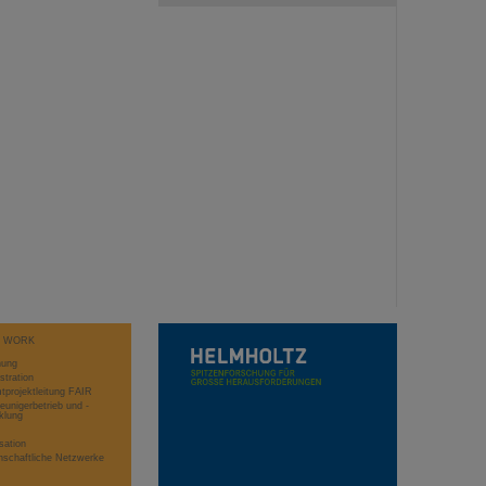
T WORK
hung
stration
projektleitung FAIR
eunigerbetrieb und -
klung
sation
schaftliche Netzwerke