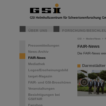
ÜBER UNS
FORSCHUNG/BESCHLE
GSI
>
Medien/News
>
Pressemitteilungen
FAIR-News
News-Archiv
Die FAIR-News werd
FAIR-News
Mediathek
Darmstädter
Logos/Erscheinungsbild
target-Magazin
FAIR- und GSI-Broschüren
Veranstaltungen
Besichtigungen bei
GSI/FAIR
Fanshop