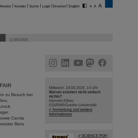
Anreise
Kontakt
Suche
Login
Drucken
English
@WORK
ram
linkedin
youtube
helmholtz.social
facebook
 FAIR
Mittwoch, 19.08.2026, 14 Uhr
Warum existiert nicht einfach
em zu Besuch bei
nichts?
lino,
Hannah Elfner,
GSI/FAIR/Goethe-Universität
urock,
Anmeldung und weitere
eger,
Informationen
sowie Carola
meister Benz
SCIENCE POP-