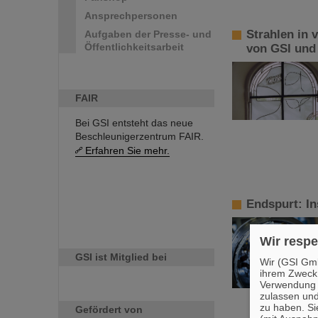
Ansprechpersonen
Strahlen in 
Aufgaben der Presse- und
Öffentlichkeitsarbeit
von GSI und 
FAIR
Bei GSI entsteht das neue
Beschleunigerzentrum FAIR.
Erfahren Sie mehr.
Endspurt: In
Wir respe
GSI ist Mitglied bei
Wir (GSI Gmb
ihrem Zweck
Verwendung v
zulassen und
zu haben. Si
Gefördert von