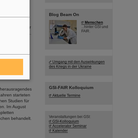
Blog Beam On
Menschen
r und einen der
...hinter GSI und
FAIR.
Sinha ist am 11.
Umgang mit den Auswirkungen
des Kriegs in der Ukraine
GSI-FAIR Kolloquium
n herausragendes
Jahren starteten
Aktuelle Termine
hen Studien für
en. Im August
pletten
Veranstaltungen bei GSI:
ochen behandelt.
GSI-Kolloquium
Accelerator Seminar
Kalender