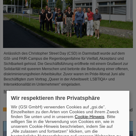
Anlässlich des Christopher Street Day (CSD) in Darmstadt wurde auf dem
GSI- und FAIR-Campus die Regenbogenfahne für Vielfalt, Akzeptanz und
Sichtbarkeit gehisst. Die Geschäftsführung eröffnete mit einem Grußwort zur
Solidarität mit queeren Menschen und betonte die Bedeutung einer offenen,
diskriminierungsfreien Arbeitskultur. Zuvor waren im Pride-Monat Juni alle
Beschäftigten zum Vortrag „Queer in der Arbeitswelt: LSBTIQA+ und
Intersektionalität im Unternehmen“ eingeladen.
Mehr »
Wir respektieren Ihre Privatsphäre
Wir (GSI GmbH) verwenden Cookies auf „gsi.de“.
Open-Access-Buch „Hans Joachim Specht – Scientist and
Einzelheiten zu den Arten von Cookies und ihrem Zweck
Visionary“ erschienen
finden Sie unten und in unserem
Cookie-Hinweis
. Bitte
willigen Sie in die Verwendung von Cookies ein, wie in
unserem Cookie-Hinweis beschrieben, indem Sie auf
„Alle zulassen und fortsetzen“ klicken, um die
bestmögliche Nutzererfahrung auf unseren Webseiten zu