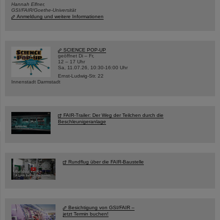
Hannah Elfner,
GSI/FAIR/Goethe-Universität
Anmeldung und weitere Informationen
SCIENCE POP-UP
geöffnet Di – Fr,
12 – 17 Uhr
Sa, 11.07.26, 10:30-16:00 Uhr
Ernst-Ludwig-Str. 22
Innenstadt Darmstadt
FAIR-Trailer: Der Weg der Teilchen durch die
Beschleunigeranlage
Rundflug über die FAIR-Baustelle
Besichtigung von GSI/FAIR –
jetzt Termin buchen!