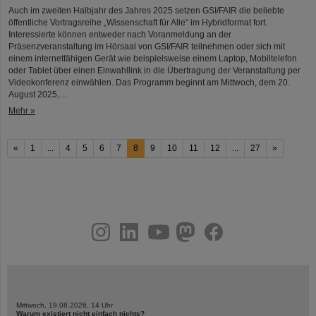
Auch im zweiten Halbjahr des Jahres 2025 setzen GSI/FAIR die beliebte
öffentliche Vortragsreihe „Wissenschaft für Alle“ im Hybridformat fort.
Interessierte können entweder nach Voranmeldung an der
Präsenzveranstaltung im Hörsaal von GSI/FAIR teilnehmen oder sich mit
einem internetfähigen Gerät wie beispielsweise einem Laptop, Mobiltelefon
oder Tablet über einen Einwahllink in die Übertragung der Veranstaltung per
Videokonferenz einwählen. Das Programm beginnt am Mittwoch, dem 20.
August 2025,…
Mehr »
«
1
...
4
5
6
7
8
9
10
11
12
...
27
»
instagram
linkedin
youtube
helmholtz.social
facebook
Mittwoch, 19.08.2026, 14 Uhr
Warum existiert nicht einfach nichts?