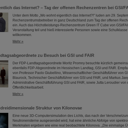
ntlich das Internet? – Tag der offenen Rechenzentren bei GSI/F
Unter dem Motto „Wo wohnt eigentlich das Internet?!” luden am 29. Sept
Rechenzentrumsbetreiber in ganz Deutschland zum Tag der offenen Rec
ein. Auch das Höchstleistungs-Rechenzentrum Green IT Cube von GSI/FA
Veranstaltung teil und hieß interessierte Personen sowie eine Schulklasse 
willkommen.
Mehr »
dtagsabgeordnete zu Besuch bei GSI und FAIR
Der FDP-Landtagsabgeordnete Moritz Promny besuchte kürzlich gemeinsam
ebenfalls FDP-Abgeordnete im Hessischen Landtag, GSI und FAIR. Empf
von Professor Paolo Giubellino, Wissenschaftlicher Geschäftsführer von G
Blaurock, Technischer Geschäftsführer von GSI und FAIR, und Markus Jaege
Administrative Geschäftsführung GSI und FAIR, sowie Jutta Leroudier von 
Öffentlichkeitsarbeit.
Mehr »
e dreidimensionale Struktur von Kilonovae
Eine neue 3D-Computersimulation des Lichts, das nach der Verschmelzun
Neutronensterne ausgesendet wird, hat eine ähnliche Abfolge von spektr
Merkmalen ergeben wie eine real beobachtete Kilonova. „Die einmalige 