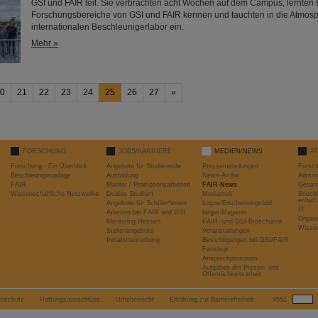
GSI und FAIR teil. Sie verbrachten acht Wochen auf dem Campus, lernten
Forschungsbereiche von GSI und FAIR kennen und tauchten in die Atmos
internationalen Beschleunigerlabor ein.
Mehr »
0
21
22
23
24
25
26
27
»
FORSCHUNG
JOBS/KARRIERE
MEDIEN/NEWS
A
Forschung - Ein Überblick
Angebote für Studierende
Pressemitteilungen
Forsc
Beschleunigeranlage
Ausbildung
News-Archiv
Admini
FAIR
Master / Promotionsarbeiten
FAIR-News
Gesamt
Wissenschaftliche Netzwerke
Duales Studium
Mediathek
Beschl
entwic
Angebote für Schüler*innen
Logos/Erscheinungsbild
IT
Arbeiten bei FAIR und GSI
target-Magazin
Organi
Mentoring Hessen
FAIR- und GSI-Broschüren
Wissen
Stellenangebote
Veranstaltungen
Initiativbewerbung
Besichtigungen bei GSI/FAIR
Fanshop
Ansprechpersonen
Aufgaben der Presse- und
Öffentlichkeitsarbeit
enschutz
Haftungsausschluss
Urheberrecht
Erklärung zur Barrierefreiheit
9551