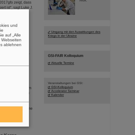
FAIR.
017gfo zeigt, dass
rt ist“, sagt Luke J.
okies und
die
Umgang mit den Auswirkungen des
e auf „Alle
Kriegs in der Ukraine
n Webseiten
 brach zu einer
es ablehnen
durch das PANDA-
 Materie aufbauen.
GSI-FAIR Kolloquium
Aktuelle Termine
Veranstaltungen bei GSI:
GSI-Kolloquium
stica, die sich zum
Accelerator Seminar
d Standards für die
Kalender
rbesserung der
llation und die
GSI/FAIR vor enorme