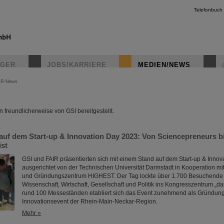
Telefonbuch
IGER
JOBS/KARRIERE
MEDIEN/NEWS
IR-News
instagr
freundlicherweise von GSI bereitgestellt.
auf dem Start-up & Innovation Day 2023: Von Sciencepreneurs b
ist
GSI und FAIR präsentierten sich mit einem Stand auf dem Start-up & Innov
ausgerichtet von der Technischen Universität Darmstadt in Kooperation mi
und Gründungszentrum HIGHEST. Der Tag lockte über 1.700 Besuchende
Wissenschaft, Wirtschaft, Gesellschaft und Politik ins Kongresszentrum „da
rund 100 Messeständen etabliert sich das Event zunehmend als Gründun
Innovationsevent der Rhein-Main-Neckar-Region.
Mehr »