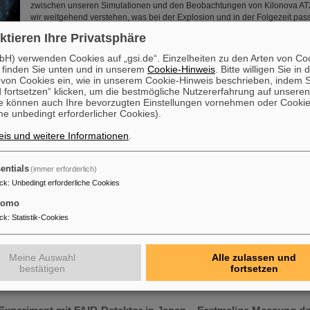
zwischen unseren Simulationen und den Beobachtungen von Kilonova AT2
wir weitgehend verstehen, was bei der Explosion und in der Folgezeit passie
Shingles, Wissenschaftler bei GSI/FAIR und Hauptautor der…
ktieren Ihre Privatsphäre
Mehr »
H) verwenden Cookies auf „gsi.de“. Einzelheiten zu den Arten von Co
 finden Sie unten und in unserem
Cookie-Hinweis
. Bitte willigen Sie in 
Geschenk an PANDA
on Cookies ein, wie in unserem Cookie-Hinweis beschrieben, indem Si
 fortsetzen“ klicken, um die bestmögliche Nutzererfahrung auf unsere
Der außer Dienst gestellte Outer Tracker des LHCb-Experiments am CERN
e können auch Ihre bevorzugten Einstellungen vornehmen oder Cooki
einwöchigen Reise zu FAIR in Darmstadt, Deutschland, auf. Dort wird er 
e unbedingt erforderlicher Cookies).
Experiment genutzt werden, um zu untersuchen, wie subatomare Teilchen
is und weitere Informationen
.
Mehr »
entials
(immer erforderlich)
n ihren Platz bringen bei GSI/FAIR mit RI.Logistica
ck
:
Unbedingt erforderliche Cookies
GSI und FAIR sind neues Mitglied der gemeinnützigen Organisation RI.Logi
tomo
Ziel gesetzt hat, durch die Bereitstellung von Werkzeugen, Infrastruktur un
ck
:
Statistik-Cookies
Logistik "Wissenschaft an ihren Platz zu bringen“. Der Betrieb und die Ve
bestehenden GSI-Beschleuniger und -Experimente sowie der Bau, die Insta
Inbetriebnahme unserer künftigen FAIR-Forschungseinrichtungen stellen 
Meine Auswahl
Alle zulassen und
logistische Herausforderungen. Einige…
bestätigen
fortsetzen
Mehr »