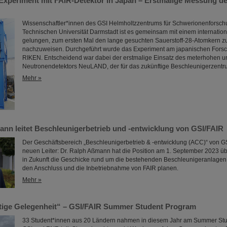
 Experiment mit FAIR-Detektor in Japan – Erstmalige Messung d
Wissenschaftler*innen des GSI Helmholtzzentrums für Schwerionenforsch
Technischen Universität Darmstadt ist es gemeinsam mit einem internati
gelungen, zum ersten Mal den lange gesuchten Sauerstoff-28-Atomkern 
nachzuweisen. Durchgeführt wurde das Experiment am japanischen Fors
RIKEN. Entscheidend war dabei der erstmalige Einsatz des meterhohen 
Neutronendetektors NeuLAND, der für das zukünftige Beschleunigerzentru
Mehr »
ann leitet Beschleunigerbetrieb und -entwicklung von GSI/FAIR
Der Geschäftsbereich „Beschleunigerbetrieb & -entwicklung (ACC)“ von GS
neuen Leiter: Dr. Ralph Aßmann hat die Position am 1. September 2023 
in Zukunft die Geschicke rund um die bestehenden Beschleunigeranlagen 
den Anschluss und die Inbetriebnahme von FAIR planen.
Mehr »
rtige Gelegenheit“ – GSI/FAIR Summer Student Program
33 Student*innen aus 20 Ländern nahmen in diesem Jahr am Summer Stu