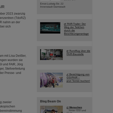
Ernst-Ludwig-Str. 22
AIR
Innenstadt Darmstadt
ember 2023 zwanzig
henzentren (TdoRZ)
IR nahm an der
FAIR-Trailer: Der
bei sich
Weg der Teilchen
durch die
Beschleunigeranlage
Rundflug über die
FAIR-Baustelle
 mit Lisa Deißler,
angen wurden sie
SI und FAIR, Jörg
r, Stellvertretung
der Presse- und
Besichtigung von
GSI/FAIR –
jetzt Termin buchen!
Blog Beam On
g zweier
oskopischen
Menschen
Übereinstimmung
...hinter GSI und