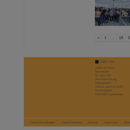
«
1
...
19
2
ÜBER UNS
Zahlen & Fakten
Geschichte
50 Jahre GSI
Geschäftsführung
Organigramm
Hinweis geben & LkSG
Nachhaltigkeit
GSI/FAIR-Campusplan
Cookie Einstellungen
Cookie-Hinweise
Sitemap
Impressum
Dat