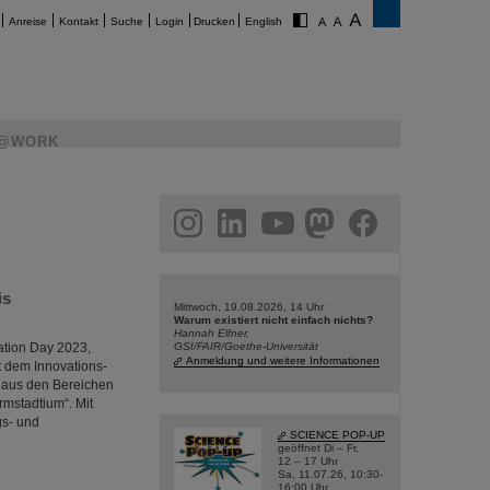
Anreise
Kontakt
Suche
Login
Drucken
English
@WORK
am
linkedin
youtube
helmholtz.social
facebook
is
Mittwoch, 19.08.2026, 14 Uhr
Warum existiert nicht einfach nichts?
Hannah Elfner,
ation Day 2023,
GSI/FAIR/Goethe-Universität
Anmeldung und weitere Informationen
t dem Innovations-
 aus den Bereichen
rmstadtium“. Mit
gs- und
SCIENCE POP-UP
geöffnet Di – Fr,
12 – 17 Uhr
Sa, 11.07.26, 10:30-
16:00 Uhr