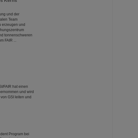
es Kerns
ung und der
onalen Team
zu erzeugen und
chungszentrum
und tonnenschweren
m FAIR ...
I/FAIR hat einen
übernommen und wird
von GSI leiten und
dent Program bei