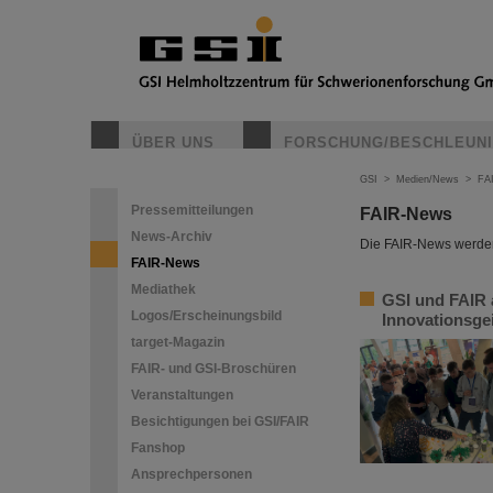
ÜBER UNS
FORSCHUNG/BESCHLEUN
GSI
>
Medien/News
>
FA
Pressemitteilungen
FAIR-News
News-Archiv
Die FAIR-News werden 
FAIR-News
Mediathek
GSI und FAIR 
Logos/Erscheinungsbild
Innovationsge
target-Magazin
FAIR- und GSI-Broschüren
Veranstaltungen
Besichtigungen bei GSI/FAIR
Fanshop
Ansprechpersonen