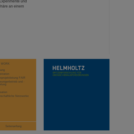
 Experimente und
phäre an einem
T WORK
hung
stration
projektleitung FAIR
eunigerbetrieb und -
klung
sation
schaftliche Netzwerke
Seitenanfang